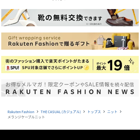
Rakuten Fashion
THE CASUAL (カジュアル)
トップス
ニット
navigate_next
navigate_next
navigate_next
navigate_next
メランジケーブルニット