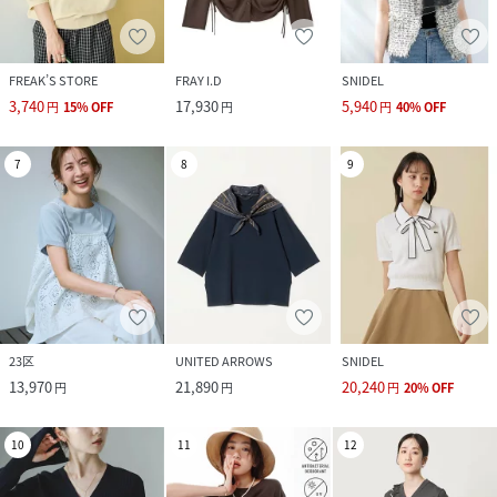
品番
NS0245_astro241251
(
astro241251-BLK-S NS0245
)
FREAK’S STORE
FRAY I.D
SNIDEL
3,740
17,930
5,940
円
15
%
OFF
円
円
40
%
OFF
7
8
9
23区
UNITED ARROWS
SNIDEL
13,970
21,890
20,240
円
円
円
20
%
OFF
10
11
12