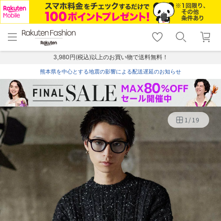
menu
home
search
favorite_border
shopping_cart
lock_outline
メニュー
トップ
検索
お気に入り
カート
ログイン
3,980円(税込)以上のお買い物で送料無料！
熊本県を中心とする地震の影響による配送遅延のお知らせ
1
/
19