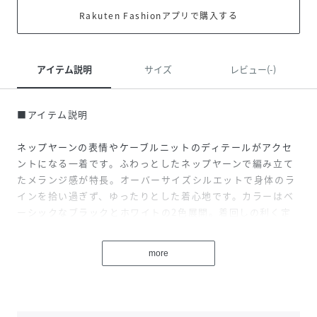
Rakuten Fashionアプリで購入する
アイテム説明
サイズ
レビュー(-)
■アイテム説明
ネップヤーンの表情やケーブルニットのディテールがアクセ
ントになる一着です。ふわっとしたネップヤーンで編み立て
たメランジ感が特長。オーバーサイズシルエットで身体のラ
インを拾い過ぎず、ゆったりとした着心地です。カラーはベ
ーシックなブラックとホワイトの2色展開。着回しの利く定
番アイテムとして活躍します。
more
■素材
ふっくらとしたタッチのケーブルニット素材を使用。アクリ
ルナイロンをベースにウールをミックスさせ、チクチクしに