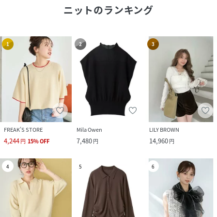
▼ご注意
ニット
のランキング
※商品の色味につきましては、ご利用のPC、スマートフォン
のモニタ環境により実際のカラーと画像の色味が違って見え
る場合がございます。あらかじめご了承の上、ご注文くださ
1
2
3
い。
※商品特性、縫製や素材により同サイズでも、若干の誤差が
生じてしまうことを予めご了承ください。
※生産過程におきまして、1cmから2cm程度のサイズ個体差
が生じる場合がございます。
性別タイプ
ユニセックス
FREAK’S STORE
Mila Owen
LILY BROWN
素材
アクリル44%
4,244
7,480
14,960
円
15
%
OFF
円
円
ナイロン42%
ウール10%
ポリエステル2%
4
5
6
ポリウレタン2%
サイズ
S、M、L、XL
クリーニング
水洗い不可