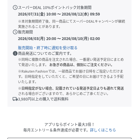
schedule
スーパーDEAL
10
%ポイントバック対象期間
2026/07/31(金) 10:00
〜
2026/08/12(水) 09:59
※本対象期間終了後、同一商品にてスーパーDEALキャンペーンが継続
実施されることがあります。
schedule
販売期間
2026/08/03(月) 20:00
〜
2026/08/10(月) 02:00
販売開始・終了時に通知を受け取る
info
商品発送についてのご案内です。
※同時に複数の商品を注文された場合、一番遅い発送予定日にまとめ
て発送いたします。
お急ぎの商品は、個別にご注文ください。
※Rakuten Fashionでは、一部商品でお届け日時をご指定いただけま
す。日時指定をしていただくと、ご希望の日にお届けできるよう手配
いたします。
※日時指定がない場合、記載されている発送予定日よりも遅れて発送
される場合がございますので、あらかじめご了承ください。
local_shipping
3,980
円以上の購入で送料無料
アプリならポイント最大3倍！
毎月エントリー＆条件達成が必要です。
詳しくはこちら