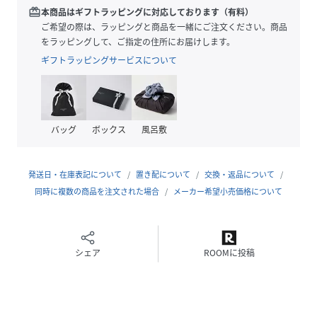
くい肌触りです。首元や袖、裾はリブ仕様なので、優しくフ
redeem
本商品はギフトラッピングに対応しております（有料）
ィットします。
ご希望の際は、ラッピングと商品を一緒にご注文ください。商品
をラッピングして、ご指定の住所にお届けします。
■コーディネート
ギフトラッピングサービスについて
ネップヤーンのメランジ感が程よいアクセントを出しつつ
も、デザイン自体はシンプルなクルーネックニットなので、
ボトムスを選ばず合わせやすいのがポイント。ワイドパンツ
バッグ
ボックス
風呂敷
やデニムパンツなどお手持ちのアイテムと合わせて、トレン
ドの着こなしをお楽しみいただけます。秋口や春先には一枚
着として、真冬にはコートを羽織って着まわせる一着です。
発送日・在庫表記について
置き配について
交換・返品について
同時に複数の商品を注文された場合
メーカー希望小売価格について
▼商品詳細
透け感：なし
裏地：なし
光沢：なし
シェア
ROOMに投稿
伸縮性：あり