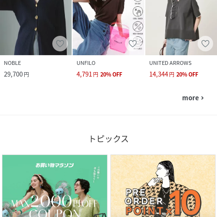
NOBLE
UNFILO
UNITED ARROWS
29,700
4,791
14,344
円
円
20
%
OFF
円
20
%
OFF
more
navigate_next
トピックス