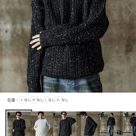
在庫：
S
なし
M
なし
L
なし
XL
なし