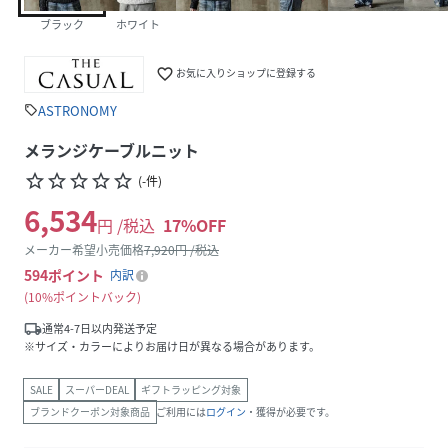
ブラック
ホワイト
favorite_border
お気に入りショップに登録する
ASTRONOMY
sell
メランジケーブルニット
star_border
star_border
star_border
star_border
star_border
(
-
件
)
6,534
円 /税込
17
%OFF
メーカー希望小売価格
7,920
円 /税込
594
ポイント
内訳
10%ポイントバック
local_shipping
通常4-7日以内発送予定
※サイズ・カラーによりお届け日が異なる場合があります。
SALE
スーパーDEAL
ギフトラッピング対象
ブランドクーポン対象商品
ご利用には
ログイン
・獲得が必要です。