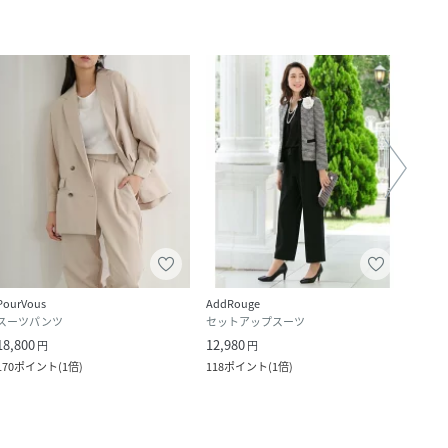
PourVous
AddRouge
bflat
スーツパンツ
セットアップスーツ
セッ
18,800
12,980
17,6
円
円
170
ポイント
(
1倍
)
118
ポイント
(
1倍
)
160
ポ