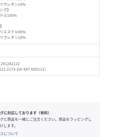
レタン10%
ング】
テル100%
】
リエステル90%
レタン10%
_291242122
122-2173-Znr-XXT NS0111
)
グに対応しております（有料）
グと商品を一緒にご注文ください。商品をラッピングし
けします。
スについて