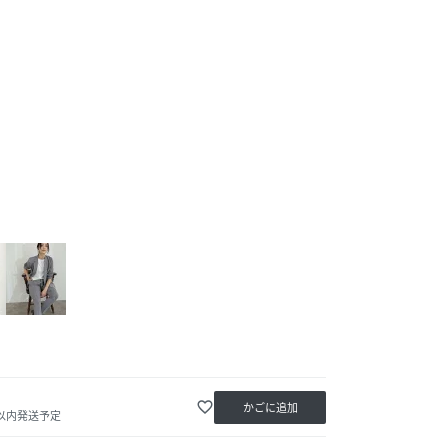
favorite_border
かごに追加
日以内発送予定