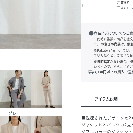
在庫あり
L
通常4-7
info
商品発送についてのご案
※同時に複数の商品を注文
す。
お急ぎの商品は、個
※Rakuten Fashi
ていただくと、ご希望の日
※日時指定がない場合、記
いますので、あらかじめご
local_shipping
3,980
円以上の購入で送
アイテム説明
グレー
■洗練されたデザインの2
ジャケットとパンツの2点
ダブルカラーのジャケッ