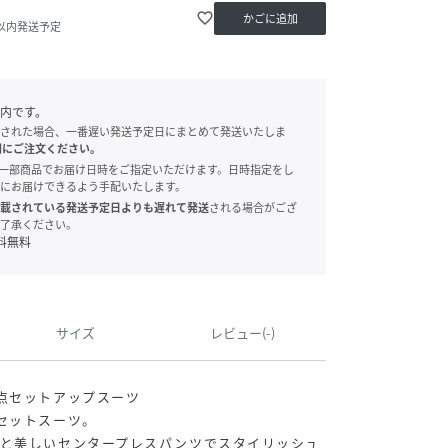
favorite_border
かごに追加
日以内発送予定
内です。
された場合、一番遅い発送予定日にまとめて発送いたしま
別にご注文ください。
onでは、一部商品でお届け日時をご指定いただけます。日時指定をし
にお届けできるよう手配いたします。
載されている発送予定日よりも遅れて発送
される場合がござ
了承ください。
料無料
サイズ
レビュー(-)
点セットアップスーツ
セットスーツ。
トと美しいセンタープレスパンツでスタイリッシュ