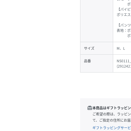
ポリウ
【パイピ
ポリエス
【パンツ
表地：ポ
ポリウ
サイズ
M、L
品番
NS0111
(
291242
redeem
本商品はギフトラッピン
ご希望の際は、ラッピン
て、ご指定の住所にお届
ギフトラッピングサービ