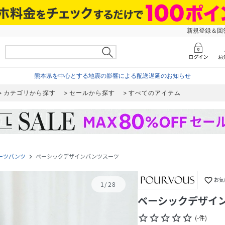
新規登録＆回答
熊本県を中心とする地震の影響による配送遅延のお知らせ
カテゴリから探す
セールから探す
すべてのアイテム
ーツパンツ
ベーシックデザインパンツスーツ
navigate_next
favorite_border
お気
1
/
28
ベーシックデザイ
star_border
star_border
star_border
star_border
star_border
(
-
件
)