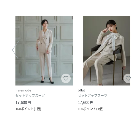
haremode
bflat
セットアップスーツ
セットアップスーツ
17,600
17,600
円
円
160
ポイント
(
1倍
)
160
ポイント
(
1倍
)