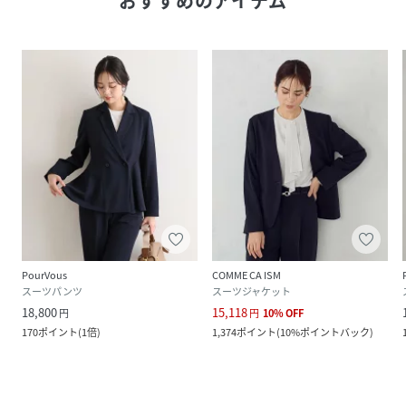
おすすめのアイテム
PourVous
COMME CA ISM
スーツパンツ
スーツジャケット
18,800
15,118
円
円
10
%
OFF
170
ポイント
(
1倍
)
1,374
ポイント
(
10%ポイントバック
)