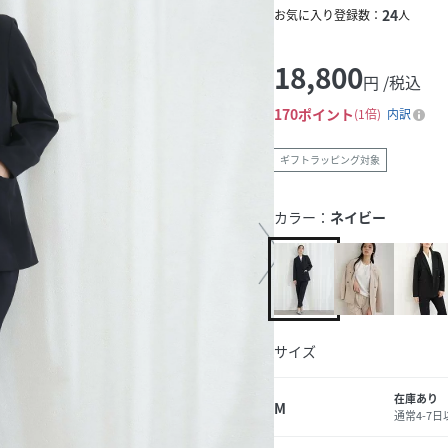
24
お気に入り登録数：
人
18,800
円 /税込
170
ポイント
1倍
内訳
ギフトラッピング対象
カラー：
ネイビー
サイズ
在庫あり
M
通常4-7