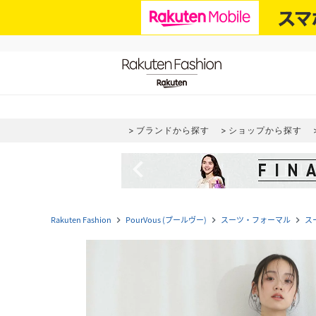
ブランドから探す
ショップから探す
navigate_before
Rakuten Fashion
PourVous (プールヴー)
スーツ・フォーマル
ス
navigate_next
navigate_next
navigate_next