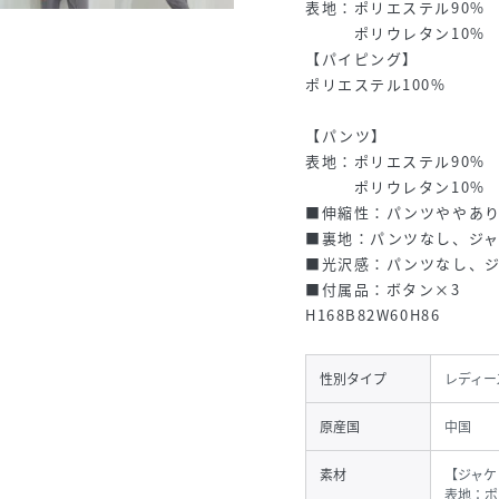
表地：ポリエステル90%
ポリウレタン10%
【パイピング】
ポリエステル100%
【パンツ】
表地：ポリエステル90%
ポリウレタン10%
■伸縮性：パンツややあ
■裏地：パンツなし、ジ
■光沢感：パンツなし、
■付属品：ボタン×3
H168B82W60H86
性別タイプ
レディー
原産国
中国
素材
【ジャケ
表地：ポ