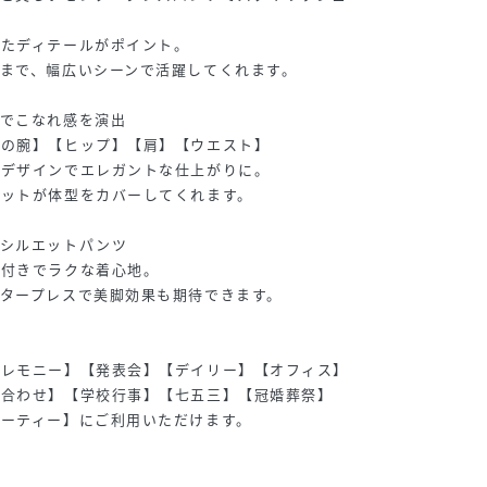
れたディテールがポイント。
まで、幅広いシーンで活躍してくれます。
トでこなれ感を演出
二の腕】【ヒップ】【肩】【ウエスト】
ーデザインでエレガントな仕上がりに。
エットが体型をカバーしてくれます。
美シルエットパンツ
ト付きでラクな着心地。
タープレスで美脚効果も期待できます。
セレモニー】【発表会】【デイリー】【オフィス】
顔合わせ】【学校行事】【七五三】【冠婚葬祭】
ーティー】にご利用いただけます。