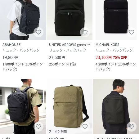
ABAHOUSE
UNITED ARROWS green label relaxing
MICHAEL KORS
リュック・バックパック
リュック・バックパック
リュック・バックパック
19,800
27,500
23,100
円
円
円
70
%
OFF
1,800
ポイント
(
10%ポイン
250
ポイント
(
1倍
)
4,200
ポイント
(
20%ポイン
トバック
)
トバック
)
クーポン対象
yield
MEN'S BIGI
UNITED ARROWS green label relaxing