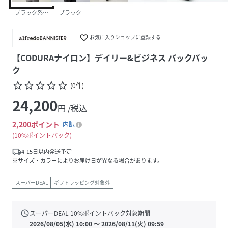
ブラック系その他1
ブラック
favorite_border
お気に入りショップに登録する
【CODURAナイロン】デイリー&ビジネス バックパッ
ク
star_border
star_border
star_border
star_border
star_border
(
0
件
)
24,200
円 /税込
2,200
ポイント
内訳
10%ポイントバック
local_shipping
4-15日以内発送予定
※サイズ・カラーによりお届け日が異なる場合があります。
スーパーDEAL
ギフトラッピング対象外
schedule
スーパーDEAL
10
%ポイントバック対象期間
2026/08/05(水) 10:00
〜
2026/08/11(火) 09:59