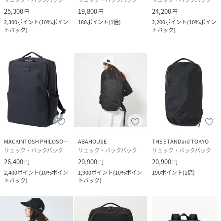
25,300
19,800
24,200
円
円
円
2,300
ポイント
(
10%ポイン
180
ポイント
(
1倍
)
2,200
ポイント
(
10%ポイン
性別タイプ
メンズ
トバック
)
トバック
)
原産国
中国
素材
BLK ナイロン(CORDURA500) BLK1 ナイロン
(CORDURA1000)
サイズ
F
品番
NS0005_52021942018
(
52021942018-8b-3B NS0005
)
MACKINTOSH PHILOSOPHY
ABAHOUSE
THE STANDard TOKYO
リュック・バックパック
リュック・バックパック
リュック・バックパック
26,400
20,900
20,900
円
円
円
2,400
ポイント
(
10%ポイン
1,900
ポイント
(
10%ポイン
190
ポイント
(
1倍
)
トバック
)
トバック
)