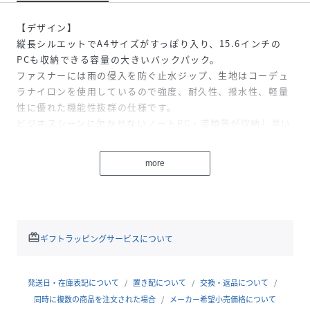
【デザイン】
縦長シルエットでA4サイズがすっぽり入り、15.6インチの
PCも収納できる容量の大きいバックパック。
ファスナーには雨の侵入を防ぐ止水ジップ、生地はコーデュ
ラナイロンを使用しているので強度、耐久性、撥水性、軽量
性に優れた機能性抜群の仕様です。
ビジネスシーンに欠かせないノートPC・書類等が収納し易い
のはもちろん、前面ポケット内は細かく区切られたポケット
が設置されており、デジタルガジェット類やペン、マウスや
more
メモ帳などすぐに取り出したり無くしやすい物の整理に便利
です。また、サイドポケットと色や生地が切り替えられたス
マートなデザインはビジネスのみならず普段使いもし易いさ
りげないデザイン性があります。
redeem
ギフトラッピングサービスについて
【収納】
■メインコンパートメント
・15.6インチノートパソコン対応のPCポケット×1
発送日・在庫表記について
置き配について
交換・返品について
・ジッパー付きメッシュポケット
同時に複数の商品を注文された場合
メーカー希望小売価格について