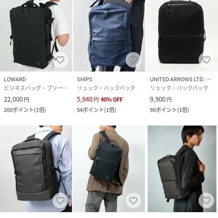
LOWARD
SHIPS
UNITED ARROWS LTD. OUTLET
ビジネスバッグ・ブリーフケース
リュック・バックパック
リュック・バックパック
22,000
5,940
9,900
円
円
40
%
OFF
円
200
ポイント
(
1倍
)
54
ポイント
(
1倍
)
90
ポイント
(
1倍
)