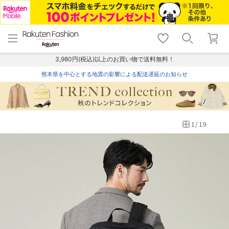
menu
home
search
favorite_border
shopping_cart
lock_outline
メニュー
トップ
検索
お気に入り
カート
ログイン
3,980円(税込)以上のお買い物で送料無料！
熊本県を中心とする地震の影響による配送遅延のお知らせ
1
/
19