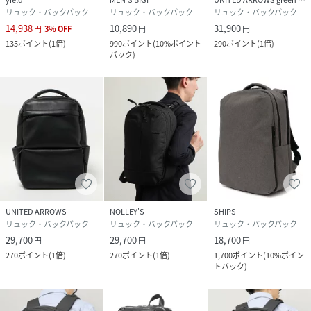
リュック・バックパック
リュック・バックパック
リュック・バックパック
14,938
10,890
31,900
円
3
%
OFF
円
円
135
ポイント
(
1倍
)
990
ポイント
(
10%ポイント
290
ポイント
(
1倍
)
バック
)
UNITED ARROWS
NOLLEY'S
SHIPS
リュック・バックパック
リュック・バックパック
リュック・バックパック
29,700
29,700
18,700
円
円
円
270
ポイント
(
1倍
)
270
ポイント
(
1倍
)
1,700
ポイント
(
10%ポイン
トバック
)