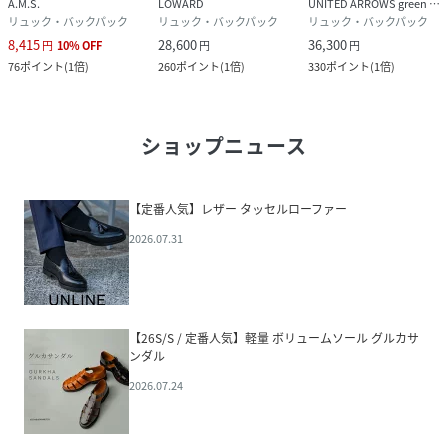
A.M.S.
LOWARD
UNITED ARROWS green label relaxing
リュック・バックパック
リュック・バックパック
リュック・バックパック
8,415
28,600
36,300
円
10
%
OFF
円
円
76
ポイント
(
1倍
)
260
ポイント
(
1倍
)
330
ポイント
(
1倍
)
ショップニュース
【定番人気】レザー タッセルローファー
2026.07.31
【26S/S / 定番人気】軽量 ボリュームソール グルカサ
ンダル
2026.07.24