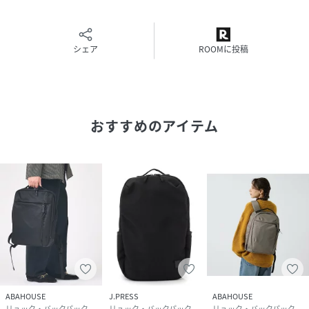
■フロントコンパートメント
・フラットオープンポケット×2
シェア
ROOMに投稿
・ジッパー付きポケット
・ペンポケット×2
■アウトポケット
・本体正面にファスナーポケット×1
おすすめのアイテム
・サイドにペットボトル、折りたたみ傘用ホルダー
【素材】
・BLKナイロン(CORDURA500)
サイドポケット:合成皮革
・BLK1ナイロン(CORDURA1000)
サイドポケット:グレーカラーのナイロン
※繊維の数字を表しています。数字が大きければ、重くて厚
い数字が小さければ、軽くて薄い仕様です
ABAHOUSE
J.PRESS
ABAHOUSE
ブラック_1モデル：H178B82W76H88着用サイズ：F
リュック・バックパック
リュック・バックパック
リュック・バックパック