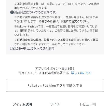
※本対象期間終了後、同一商品にてスーパーDEALキャンペーンが継続
実施されることがあります。
info
商品発送についてのご案内です。
※同時に複数の商品を注文された場合、一番遅い発送予定日にまとめ
て発送いたします。
お急ぎの商品は、個別にご注文ください。
※Rakuten Fashionでは、一部商品でお届け日時をご指定いただけま
す。日時指定をしていただくと、ご希望の日にお届けできるよう手配
いたします。
※日時指定がない場合、記載されている発送予定日よりも遅れて発送
される場合がございますので、あらかじめご了承ください。
local_shipping
3,980
円以上の購入で送料無料
アプリならポイント最大3倍！
毎月エントリー＆条件達成が必要です。
詳しくはこちら
Rakuten Fashionアプリで購入する
アイテム説明
サイズ
レビュー(0)