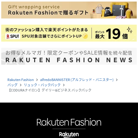
Rakuten Fashion
alfredoBANNISTER (アルフレッド・バニスター)
navigate_next
navigate_next
バッグ
リュック・バックパック
navigate_next
navigate_next
【CODURAナイロン】デイリー&ビジネス バックパック