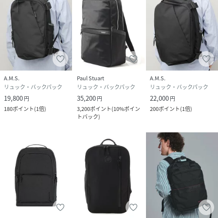
A.M.S.
Paul Stuart
A.M.S.
リュック・バックパック
リュック・バックパック
リュック・バックパック
19,800
35,200
22,000
円
円
円
180
ポイント
(
1倍
)
3,200
ポイント
(
10%ポイン
200
ポイント
(
1倍
)
トバック
)