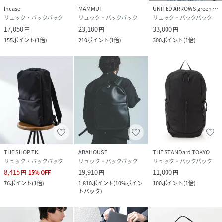
Incase
MAMMUT
UNITED ARROWS green label relaxing
リュック・バックパック
リュック・バックパック
リュック・バックパック
17,050
23,100
33,000
円
円
円
155
ポイント
(
1倍
)
210
ポイント
(
1倍
)
300
ポイント
(
1倍
)
THE SHOP TK
ABAHOUSE
THE STANDard TOKYO
リュック・バックパック
リュック・バックパック
リュック・バックパック
8,415
19,910
11,000
円
15
%
OFF
円
円
76
ポイント
(
1倍
)
1,810
ポイント
(
10%ポイン
100
ポイント
(
1倍
)
トバック
)