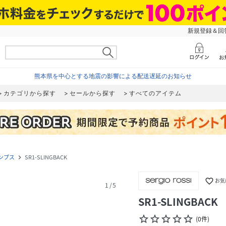
新規登録＆回答
熊本県を中心とする地震の影響による配送遅延のお知らせ
カテゴリから探す
セールから探す
すべてのアイテム
ンプス
SR1-SLINGBACK
navigate_next
favorite_border
お気
1
/
5
SR1-SLINGBACK
star_border
star_border
star_border
star_border
star_border
(
0
件
)