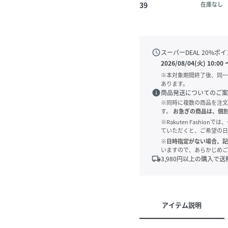
39
在庫なし
schedule
スーパーDEAL
20
%ポイ
2026/08/04(火) 10:00
※本対象期間終了後、同一
あります。
info
商品発送についてのご案
※同時に複数の商品を注文
す。
お急ぎの商品は、個
※Rakuten Fashi
ていただくと、ご希望の日
※日時指定がない場合、記
いますので、あらかじめご
local_shipping
3,980
円以上の購入で送
アイテム説明