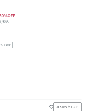
30
%OFF
 /税込
ピング対象
favorite_border
再入荷リクエスト