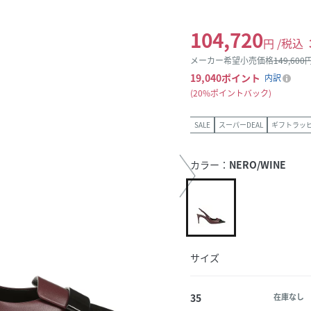
104,720
円 /税込
メーカー希望小売価格
149,600
円
19,040
ポイント
内訳
20%ポイントバック
SALE
スーパーDEAL
ギフトラッ
カラー：
NERO/WINE
サイズ
35
在庫なし