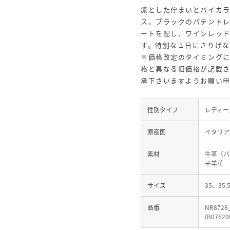
凛とした佇まいとバイカラ
ス。ブラックのパテント
ートを配し、ワインレッ
す。特別な１日にさりげな
※価格改定のタイミング
格と異なる旧価格が記載
承下さいますようお願い
性別タイプ
レディー
原産国
イタリア
素材
牛革（パ
子羊革
サイズ
35、35.
品番
NR8728
(
B07620