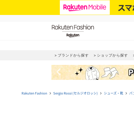
ブランドから探す
ショップから探す
navigate_before
Rakuten Fashion
Sergio Rossi (セルジオロッシ)
シューズ・靴
パ
navigate_next
navigate_next
navigate_next