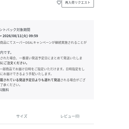
favorite_border
再入荷リクエスト
ントバック対象期間
〜
2026/08/11(火) 09:59
商品にてスーパーDEALキャンペーンが継続実施されることが
内です。
された場合、一番遅い発送予定日にまとめて発送いたしま
別にご注文ください。
onでは、一部商品でお届け日時をご指定いただけます。日時指定をし
にお届けできるよう手配いたします。
載されている発送予定日よりも遅れて発送
される場合がござ
了承ください。
料無料
サイズ
レビュー(0)