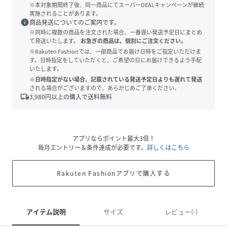
※本対象期間終了後、同一商品にてスーパーDEALキャンペーンが継続
実施されることがあります。
info
商品発送についてのご案内です。
※同時に複数の商品を注文された場合、一番遅い発送予定日にまとめ
て発送いたします。
お急ぎの商品は、個別にご注文ください。
※Rakuten Fashionでは、一部商品でお届け日時をご指定いただけま
す。日時指定をしていただくと、ご希望の日にお届けできるよう手配
いたします。
※日時指定がない場合、記載されている発送予定日よりも遅れて発送
される場合がございますので、あらかじめご了承ください。
local_shipping
3,980
円以上の購入で送料無料
アプリならポイント最大3倍！
毎月エントリー＆条件達成が必要です。
詳しくはこちら
Rakuten Fashionアプリで購入する
アイテム説明
サイズ
レビュー(-)