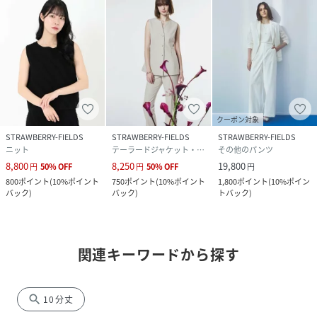
クーポン対象
STRAWBERRY-FIELDS
STRAWBERRY-FIELDS
STRAWBERRY-FIELDS
ニット
テーラードジャケット・ブレザー
その他のパンツ
8,800
8,250
19,800
円
50
%
OFF
円
50
%
OFF
円
800
ポイント
(
10%ポイント
750
ポイント
(
10%ポイント
1,800
ポイント
(
10%ポイン
バック
)
バック
)
トバック
)
関連キーワードから探す
search
10分丈