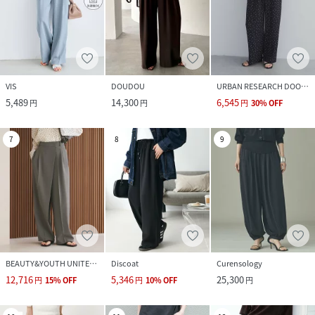
VIS
DOUDOU
URBAN RESEARCH DOORS
5,489
14,300
6,545
円
円
円
30
%
OFF
7
8
9
BEAUTY&YOUTH UNITED ARROWS
Discoat
Curensology
12,716
5,346
25,300
円
15
%
OFF
円
10
%
OFF
円