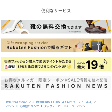
便利なサービス
Rakuten Fashion
STRAWBERRY-FIELDS (ストロベリーフィールズ)
navigate_next
navigate_next
パンツ
その他のパンツ
タックテーパードイージーパンツ
navigate_next
navigate_next