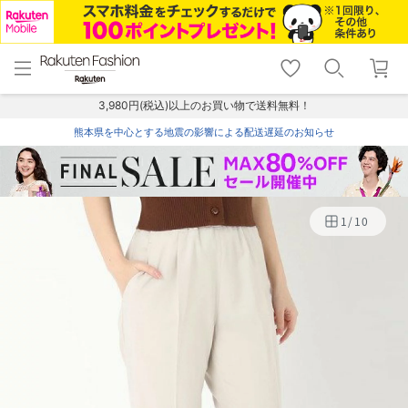
menu
home
search
favorite_border
shopping_cart
lock_outline
メニュー
トップ
検索
お気に入り
カート
ログイン
3,980円(税込)以上のお買い物で送料無料！
熊本県を中心とする地震の影響による配送遅延のお知らせ
1
/
10