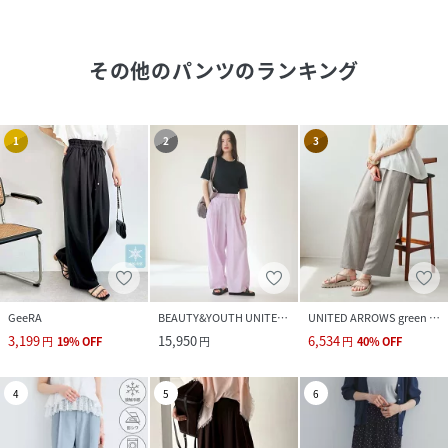
その他のパンツ
のランキング
1
2
3
GeeRA
BEAUTY&YOUTH UNITED ARROWS
UNITED ARROWS green label relaxing
3,199
15,950
6,534
円
19
%
OFF
円
円
40
%
OFF
4
5
6