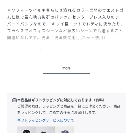
＊ソフィーツイル＊春らしさ溢れるカラー展開のウエストゴ
ム仕様で着心地力抜群のパンツ。センタープレス入りのテー
パードパンツなので、 キレイ目ニットでレディに決めたり、
ブラウスでオフィスシーンなど幅広いシーンで活躍すること
間違いなしです。洗濯：洗濯機使用可(ネット使用)
性別タイプ
レディース
サイズ
XS、S、M
more
品番
NR8373_51
(
51-15107-23-0 NR8373
)
redeem
本商品はギフトラッピングに対応しております（有料）
ご希望の際は、ラッピングと商品を一緒にご注文ください。商品
をラッピングして、ご指定の住所にお届けします。
ギフトラッピングサービスについて