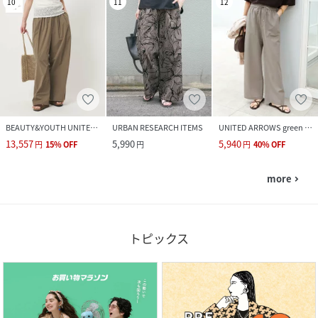
10
11
12
BEAUTY&YOUTH UNITED ARROWS
URBAN RESEARCH ITEMS
UNITED ARROWS green label relaxing
13,557
5,990
5,940
円
15
%
OFF
円
円
40
%
OFF
more
navigate_next
トピックス