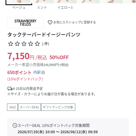
ベージュ
ミント
イエロー3
favorite_border
お気に入りショップに登録する
タックテーパードイージーパンツ
star_border
star_border
star_border
star_border
star_border
(
-
件
)
7,150
円 /税込
50
%OFF
メーカー希望小売価格
14,300
円 /税込
650
ポイント
内訳
10%ポイントバック
local_shipping
4-15日以内発送予定
※サイズ・カラーによりお届け日が異なる場合があります。
SALE
スーパーDEAL
ギフトラッピング対象
schedule
スーパーDEAL
10
%ポイントバック対象期間
2026/07/29(水) 10:00
〜
2026/08/12(水) 09:59