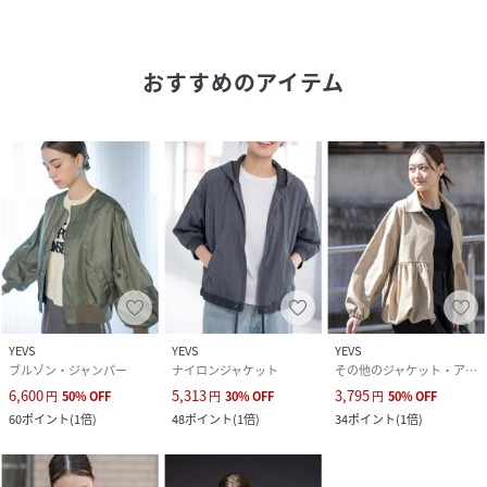
・リラックス感のあるシルエットで様々なコーディネートに
対応
おすすめのアイテム
【COORDINATE】
デニムやワイドパンツと合わせてカジュアルに、スカートや
ドレスに羽織るだけでおしゃれなアクセントに。春先のレイ
ヤードスタイルにも最適です。
【MODEL】
YEVS
YEVS
YEVS
ブルゾン・ジャンパー
ナイロンジャケット
その他のジャケット・アウター
ミント モデルサイズ :身長:166cm 着用サイズ:Free
6,600
5,313
3,795
円
50
%
OFF
円
30
%
OFF
円
50
%
OFF
60
ポイント
(
1倍
)
48
ポイント
(
1倍
)
34
ポイント
(
1倍
)
性別タイプ
レディース