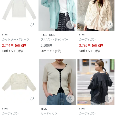
YEVS
B.C STOCK
YEVS
カットソー・Tシャツ
ブルゾン・ジャンパー
カーディガン
2,744
5,500
3,795
円
50
%
OFF
円
円
50
%
OFF
24
ポイント
(
1倍
)
50
ポイント
(
1倍
)
34
ポイント
(
1倍
)
YEVS
YEVS
YEVS
カーディガン
カーディガン
カーディガン