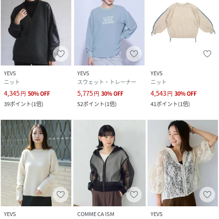
YEVS
YEVS
YEVS
ニット
スウェット・トレーナー
ニット
4,345
5,775
4,543
円
50
%
OFF
円
30
%
OFF
円
30
%
OFF
39
ポイント
(
1倍
)
52
ポイント
(
1倍
)
41
ポイント
(
1倍
)
YEVS
COMME CA ISM
YEVS