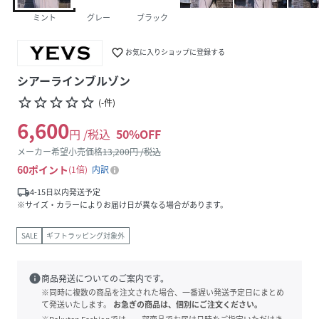
ミント
グレー
ブラック
favorite_border
お気に入りショップに登録する
シアーラインブルゾン
star_border
star_border
star_border
star_border
star_border
(
-
件
)
6,600
円 /税込
50
%OFF
メーカー希望小売価格
13,200
円 /税込
60
ポイント
1倍
内訳
local_shipping
4-15日以内発送予定
※サイズ・カラーによりお届け日が異なる場合があります。
SALE
ギフトラッピング対象外
info
商品発送についてのご案内です。
※同時に複数の商品を注文された場合、一番遅い発送予定日にまとめ
て発送いたします。
お急ぎの商品は、個別にご注文ください。