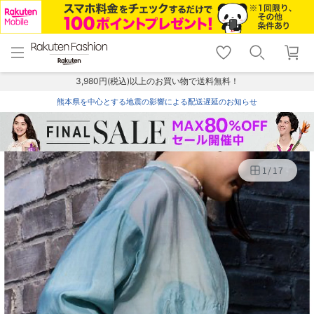
menu
home
search
favorite_border
shopping_cart
lock_outline
メニュー
トップ
検索
お気に入り
カート
ログイン
3,980円(税込)以上のお買い物で送料無料！
熊本県を中心とする地震の影響による配送遅延のお知らせ
1
/
17