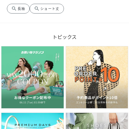
search
search
長袖
ショート丈
トピックス