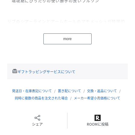
端境期にぴったりの使い勝手の良いブルゾン
リブのシアーラインとアームホールのマチメッシュが特徴的
なブルゾン。軽やかで通気性も良く、少し肌寒さを感じる春
先や秋口にぴったりのアウターです。リラックス感のあるシ
more
ルエットで、カジュアルにもきれいめにも合わせやすく、シ
ンプルながらもデザインにアクセントを加えてくれるアイテ
ム。気温の変わり目に重宝する1枚です。
redeem
ギフトラッピングサービスについて
【POINT】
発送日・在庫表記について
置き配について
交換・返品について
・シアーラインとメッシュで軽やかな印象
同時に複数の商品を注文された場合
メーカー希望小売価格について
・リブのデザインでスタイリッシュに
シェア
ROOMに投稿
・端境期にぴったりの使いやすいアウター