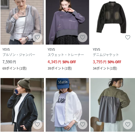
サイズ
Free
品番
NR7355_yk5zp017
(
yk5zp017-GN3-1 NR7355
)
YEVS
YEVS
YEVS
ブルゾン・ジャンパー
スウェット・トレーナー
デニムジャケット
7,590
4,345
3,795
円
円
50
%
OFF
円
50
%
OFF
69
ポイント
(
1倍
)
39
ポイント
(
1倍
)
34
ポイント
(
1倍
)