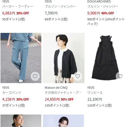
YEVS
YEVS
DOUX ARCHIVES
パーカー・フーディー
ブルゾン・ジャンパー
ブルゾン・ジャンパー
6,083
7,590
9,900
円
30
%
OFF
円
円
40
%
OFF
55
ポイント
(
1倍
)
69
ポイント
(
1倍
)
900
ポイント
(
10%ポイント
バック
)
YEVS
Maison de CINQ
YEVS
カーゴパンツ
その他のジャケット・アウター
ワンピース
4,158
14,850
12,100
円
30
%
OFF
円
50
%
OFF
円
37
ポイント
(
1倍
)
135
ポイント
(
1倍
)
110
ポイント
(
1倍
)