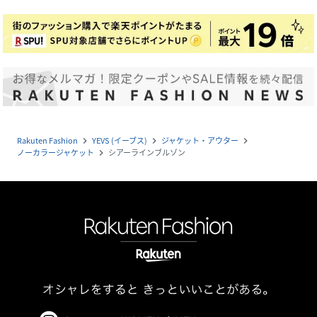
Rakuten Fashion
YEVS (イーブス)
ジャケット・アウター
navigate_next
navigate_next
navigate_next
ノーカラージャケット
シアーラインブルゾン
navigate_next