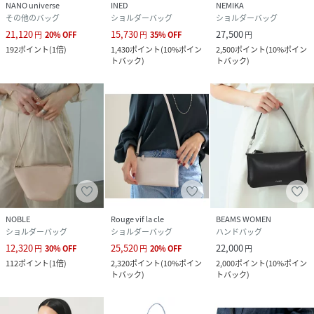
NANO universe
INED
NEMIKA
※詳しい採寸情報につきましては、アイテムサイズ項目をご
その他のバッグ
ショルダーバッグ
ショルダーバッグ
確認ください。
21,120
15,730
27,500
円
20
%
OFF
円
35
%
OFF
円
192
ポイント
(
1倍
)
1,430
ポイント
(
10%ポイン
2,500
ポイント
(
10%ポイン
トバック
)
トバック
)
YAHKI（ヤーキ）
年齢や職業にとらわれない、自由でお洒落な女性達に、より
素敵なLIFEを送ってもらいたい。その思いから生まれた
YAHKIは、持つ度に、ときめき、輝やいてもらえる事を願っ
て作られたバッグブランドです。
■取扱方法
こちらの商品は水や雨に濡れたり、汗による湿気、乾燥状態
での摩擦により革が色落ちし、薄い色の衣服などに色移りす
る可能性がございます。予めご了承いただき、ご使用の際に
NOBLE
Rouge vif la cle
BEAMS WOMEN
はご注意くださいますようお願い致します。
ショルダーバッグ
ショルダーバッグ
ハンドバッグ
12,320
25,520
22,000
円
30
%
OFF
円
20
%
OFF
円
※サンプルにて撮影、採寸を行う為、実際にお届けする商品
112
ポイント
(
1倍
)
2,320
ポイント
(
10%ポイン
2,000
ポイント
(
10%ポイン
と仕様やサイズが異なる場合がございます。予約時は生産の
トバック
)
トバック
)
都合上、お届け予定時期が前後する場合もございますので、
予めご了承下さい。