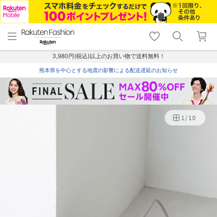
menu
home
search
favorite_border
shopping_cart
lock_outline
メニュー
トップ
検索
お気に入り
カート
ログイン
3,980円(税込)以上のお買い物で送料無料！
熊本県を中心とする地震の影響による配送遅延のお知らせ
1
/
10