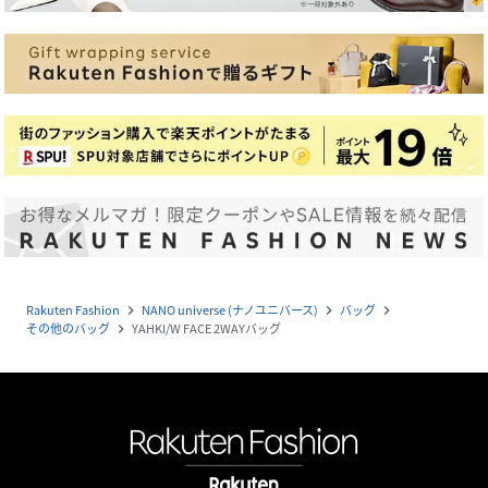
Rakuten Fashion
NANO universe (ナノユニバース)
バッグ
navigate_next
navigate_next
navigate_next
その他のバッグ
YAHKI/W FACE 2WAYバッグ
navigate_next