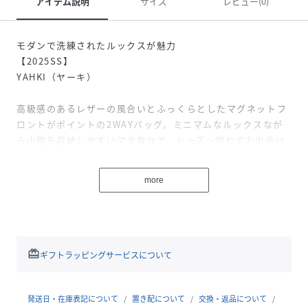
アイテム説明
サイズ
レビュー(0)
モダンで洗練されたルックスが魅力
【2025SS】
YAHKI（ヤーキ）
高級感のあるレザーの風合いとふっくらとしたマグネットフ
ロントがポイントの2WAYバッグ。ミニマムなルックスなが
ら小物を収納しやすいマチ有りで、シーズン問わずお出掛け
に重宝してくれます！
more
■デザイン
・ふっくらとしたマグネットフロントがポイントのレザーバ
ッグ
・小物を収納しやすいマチ有りデザイン
・ダブルハンドルとショルダーバッグの2wayで楽しめるデ
redeem
ギフトラッピングサービスについて
ザイン
・YAHKIらしい無駄な装飾の無いシンプルなデティール
発送日・在庫表記について
置き配について
交換・返品について