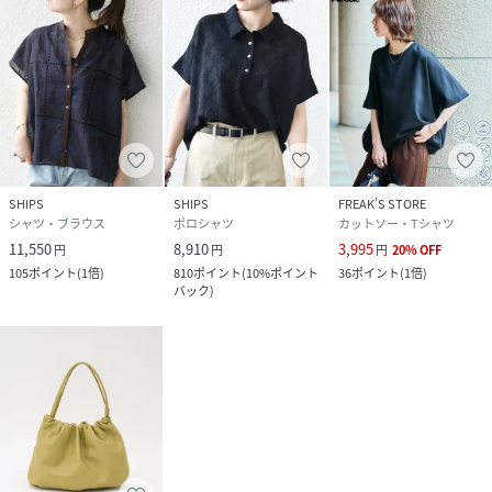
SHIPS
SHIPS
FREAK’S STORE
シャツ・ブラウス
ポロシャツ
カットソー・Tシャツ
11,550
8,910
3,995
円
円
円
20
%
OFF
105
ポイント
(
1倍
)
810
ポイント
(
10%ポイント
36
ポイント
(
1倍
)
バック
)