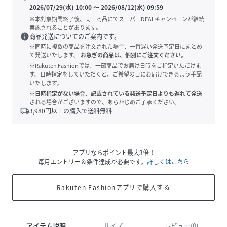
2026/07/29(水) 10:00
〜
2026/08/12(水) 09:59
※本対象期間終了後、同一商品にてスーパーDEALキャンペーンが継続
実施されることがあります。
info
商品発送についてのご案内です。
※同時に複数の商品を注文された場合、一番遅い発送予定日にまとめ
て発送いたします。
お急ぎの商品は、個別にご注文ください。
※Rakuten Fashionでは、一部商品でお届け日時をご指定いただけま
す。日時指定をしていただくと、ご希望の日にお届けできるよう手配
いたします。
※日時指定がない場合、記載されている発送予定日よりも遅れて発送
される場合がございますので、あらかじめご了承ください。
local_shipping
3,980
円以上の購入で送料無料
アプリならポイント最大3倍！
毎月エントリー＆条件達成が必要です。
詳しくはこちら
Rakuten Fashionアプリで購入する
アイテム説明
サイズ
レビュー(0)