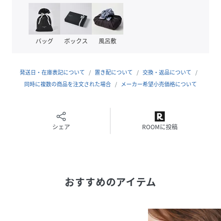
ークのデザインやライフスタイルにインスパイアされた商品
を展開してきました。とくに、デンマークの自然豊かな景色
や街並み、「HYGGE（ヒュッゲ）」という、居心地の良い暮
らしや家族や友人との時間を大切にする習慣など、SKAGEN
バッグ
ボックス
風呂敷
のモノづくりにおいてはそれらがいつもインスピレーション
の源となっています。
発送日・在庫表記について
置き配について
交換・返品について
<ご確認ください>
同時に複数の商品を注文された場合
メーカー希望小売価格について
※パッケージは実際の画像と異なる場合がございます。
※外箱には、輸送時にキズや凹みが生じる場合がございま
す。あらかじめご了承ください。
※ご利用のモニター環境や照明の影響により、実際の商品と
シェア
ROOMに投稿
色味が異なって見える場合がございます。
※納品書は保証書の代わりとなりますので、大切に保管して
いただきますようお願いいたします。
※商品タグに記載している価格につきまして、旧価格のもの
おすすめのアイテム
が混在している場合がございます。それにより、商品に表示
されている価格と異なるタグが付いている場合がございます
が、正しい販売価格はご注文時に画面に表示された価格とな
ります。ご了承下さいますよう、お願い申し上げます。