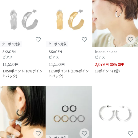
性別タイプ
レディース
素材
素材（メイン）：ステンレススチール
サイズ
FREE
クーポン対象
クーポン対象
SKAGEN
SKAGEN
le.coeur blanc
品番
NR6039_SKJ1869040
ピアス
ピアス
ピアス
(
SKJ1869040-0-0 NR6039
)
11,550
11,550
2,079
円
円
円
30
%
OFF
1,050
ポイント
(
10%ポイン
1,050
ポイント
(
10%ポイン
18
ポイント
(
1倍
)
トバック
)
トバック
)
クーポン対象