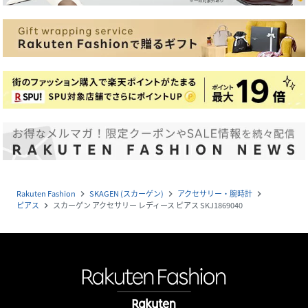
Rakuten Fashion
SKAGEN (スカーゲン)
アクセサリー・腕時計
navigate_next
navigate_next
navigate_next
ピアス
スカーゲン アクセサリー レディース ピアス SKJ1869040
navigate_next