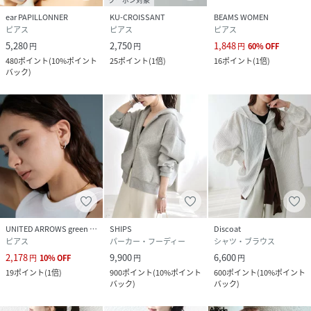
ear PAPILLONNER
KU-CROISSANT
BEAMS WOMEN
ピアス
ピアス
ピアス
5,280
2,750
1,848
円
円
円
60
%
OFF
480
ポイント
(
10%ポイント
25
ポイント
(
1倍
)
16
ポイント
(
1倍
)
バック
)
UNITED ARROWS green label relaxing
SHIPS
Discoat
ピアス
パーカー・フーディー
シャツ・ブラウス
2,178
9,900
6,600
円
10
%
OFF
円
円
19
ポイント
(
1倍
)
900
ポイント
(
10%ポイント
600
ポイント
(
10%ポイント
バック
)
バック
)