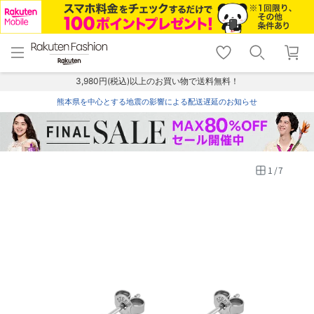
menu
home
search
favorite_border
shopping_cart
lock_outline
メニュー
トップ
検索
お気に入り
カート
ログイン
3,980円(税込)以上のお買い物で送料無料！
熊本県を中心とする地震の影響による配送遅延のお知らせ
1
/
7