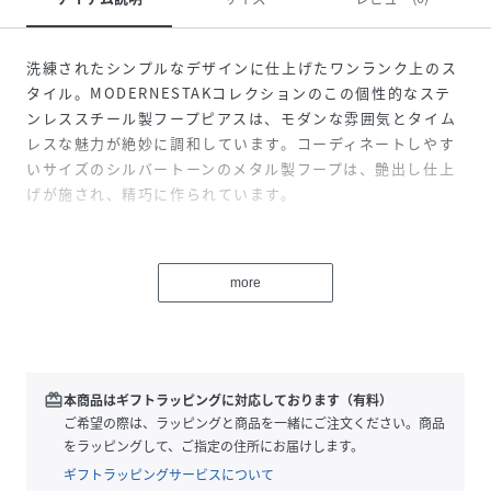
洗練されたシンプルなデザインに仕上げたワンランク上のス
タイル。MODERNESTAKコレクションのこの個性的なステ
ンレススチール製フープピアスは、モダンな雰囲気とタイム
レスな魅力が絶妙に調和しています。コーディネートしやす
いサイズのシルバートーンのメタル製フープは、艶出し仕上
げが施され、精巧に作られています。
コレクション名：MODERNESTAK
素材：ステンレススチール
more
カラー：シルバートーン
仕上げ：艶出し
留め具のタイプ：ポスト
輸入:正規品
保証：1年間
redeem
本商品はギフトラッピングに対応しております（有料）
ご希望の際は、ラッピングと商品を一緒にご注文ください。商品
【SKAGENについて】
をラッピングして、ご指定の住所にお届けします。
1989年に創業したSKAGEN(スカーゲン)は、これまでデンマ
ギフトラッピングサービスについて