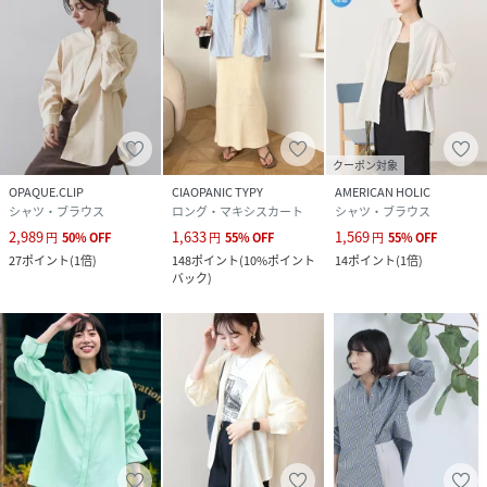
クーポン対象
OPAQUE.CLIP
CIAOPANIC TYPY
AMERICAN HOLIC
シャツ・ブラウス
ロング・マキシスカート
シャツ・ブラウス
2,989
1,633
1,569
円
50
%
OFF
円
55
%
OFF
円
55
%
OFF
27
ポイント
(
1倍
)
148
ポイント
(
10%ポイント
14
ポイント
(
1倍
)
バック
)