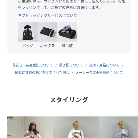
ご希望の際は、ラッピングと商品を一緒にご注文ください。商品
【変更内容】
をラッピングして、ご指定の住所にお届けします。
旧品番：中国
ギフトラッピングサービスについて
新品番：ミャンマー
------------------------------------------------------------
---------------
バッグ
ボックス
風呂敷
■デザイン
デイリーに大活躍間違いなしのストライプシャツが登場！
シンプルながらもボリューム袖が女性らしさを演出してくれ
発送日・在庫表記について
置き配について
交換・返品について
ます。
同時に複数の商品を注文された場合
メーカー希望小売価格について
バンドカラーは顔周りをすっきり見せてくれ、レイヤードス
タイルにも使いやすいデザイン。
シーズンライクなコーデにぴったりの鮮やかな５色展開で
スタイリング
す。
■スタイリング
ボタンを閉めてトップスとして着用すればきちんと感のある
コーデに。
羽織として、Tシャツやタンクトップの上から着るのも程よ