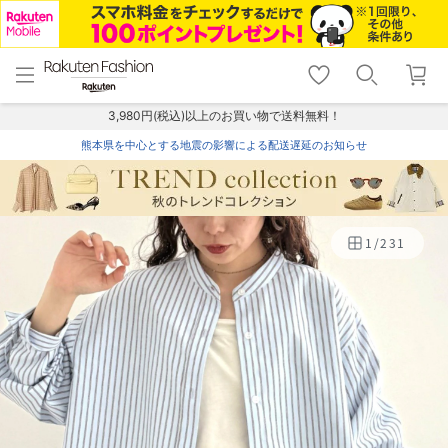
menu
home
search
favorite_border
shopping_cart
lock_outline
メニュー
トップ
検索
お気に入り
カート
ログイン
3,980円(税込)以上のお買い物で送料無料！
熊本県を中心とする地震の影響による配送遅延のお知らせ
1
/
231