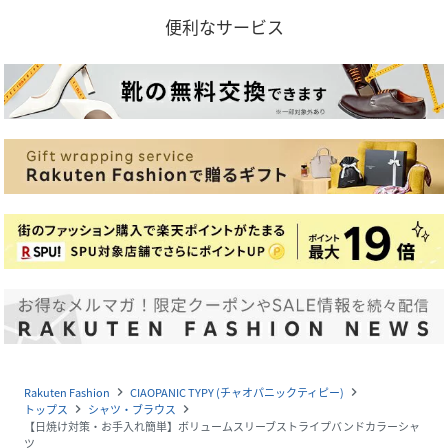
便利なサービス
Rakuten Fashion
CIAOPANIC TYPY (チャオパニックティピー)
navigate_next
navigate_next
トップス
シャツ・ブラウス
navigate_next
navigate_next
【日焼け対策・お手入れ簡単】ボリュームスリーブストライプバンドカラーシャ
ツ