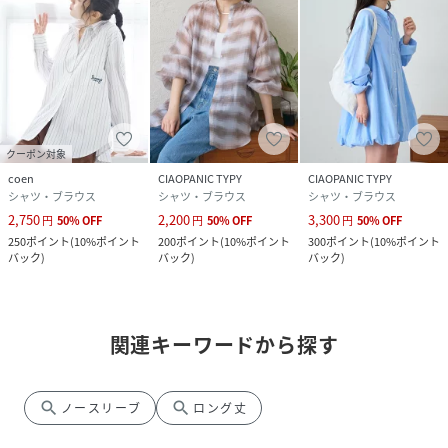
クーポン対象
coen
CIAOPANIC TYPY
CIAOPANIC TYPY
シャツ・ブラウス
シャツ・ブラウス
シャツ・ブラウス
2,750
2,200
3,300
円
50
%
OFF
円
50
%
OFF
円
50
%
OFF
250
ポイント
(
10%ポイント
200
ポイント
(
10%ポイント
300
ポイント
(
10%ポイント
バック
)
バック
)
バック
)
関連キーワードから探す
search
search
ノースリーブ
ロング丈