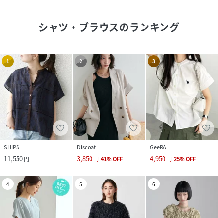
シャツ・ブラウス
のランキング
1
2
3
SHIPS
Discoat
GeeRA
11,550
3,850
4,950
円
円
41
%
OFF
円
25
%
OFF
4
5
6