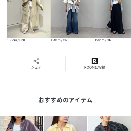
い抜け感が出ておすすめです。
ボトムスを選ばないデザインなので、どんなコーデにもなじ
みやすいアイテムです。
■お手入れ方法
洗濯：液温30℃を限度とし、非常に弱い洗濯ができる（単独
153cm / ONE
158cm / ONE
158cm / ONE
洗い/蛍光増白剤使用不可）
タンブル乾燥：不可
アイロン：あて布をし110°まで可
シェア
ROOMに投稿
・・・・・・・・・・・・・・・・・・・・・・
透け感：なし
裏地：なし
伸縮性：なし
光沢感：なし
おすすめのアイテム
生地の厚さ：普通
・・・・・・・・・・・・・・・・・・・・・・
気になった商品はお気に入り登録がオススメです！