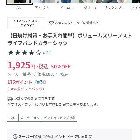
ブルー
アイボリー
イエロー
グリーン
サックスブルー
ネイ
favorite_border
お気に入りショップに登録する
【日焼け対策・お手入れ簡単】ボリュームスリーブスト
ライプバンドカラーシャツ
star
star
star
star
star_border
(
8
件
)
1,925
円 /税込
50
%OFF
メーカー希望小売価格
3,850
円 /税込
175
ポイント
内訳
10%ポイントバック
local_shipping
12時までの注文で当日出荷
※サイズ・カラーによりお届け日が異なる場合があります。
SALE
スーパーDEAL
ギフトラッピング対象
schedule
スーパーDEAL
10
%ポイントバック対象期間