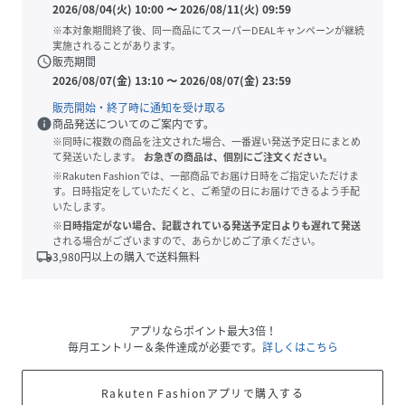
2026/08/04(火) 10:00
〜
2026/08/11(火) 09:59
※本対象期間終了後、同一商品にてスーパーDEALキャンペーンが継続
実施されることがあります。
schedule
販売期間
2026/08/07(金) 13:10
〜
2026/08/07(金) 23:59
販売開始・終了時に通知を受け取る
info
商品発送についてのご案内です。
※同時に複数の商品を注文された場合、一番遅い発送予定日にまとめ
て発送いたします。
お急ぎの商品は、個別にご注文ください。
※Rakuten Fashionでは、一部商品でお届け日時をご指定いただけま
す。日時指定をしていただくと、ご希望の日にお届けできるよう手配
いたします。
※日時指定がない場合、記載されている発送予定日よりも遅れて発送
される場合がございますので、あらかじめご了承ください。
local_shipping
3,980
円以上の購入で送料無料
アプリならポイント最大3倍！
毎月エントリー＆条件達成が必要です。
詳しくはこちら
Rakuten Fashionアプリで購入する