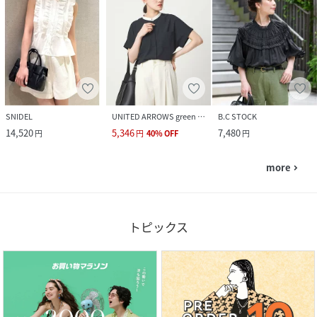
SNIDEL
UNITED ARROWS green label relaxing
B.C STOCK
14,520
5,346
7,480
円
円
40
%
OFF
円
more
navigate_next
トピックス