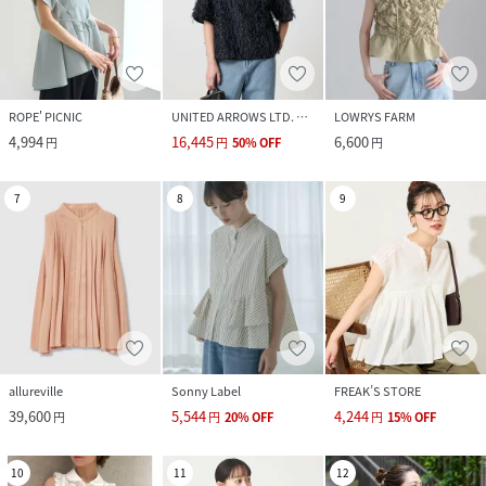
ROPE' PICNIC
UNITED ARROWS LTD. OUTLET
LOWRYS FARM
4,994
16,445
6,600
円
円
50
%
OFF
円
7
8
9
allureville
Sonny Label
FREAK’S STORE
39,600
5,544
4,244
円
円
20
%
OFF
円
15
%
OFF
10
11
12