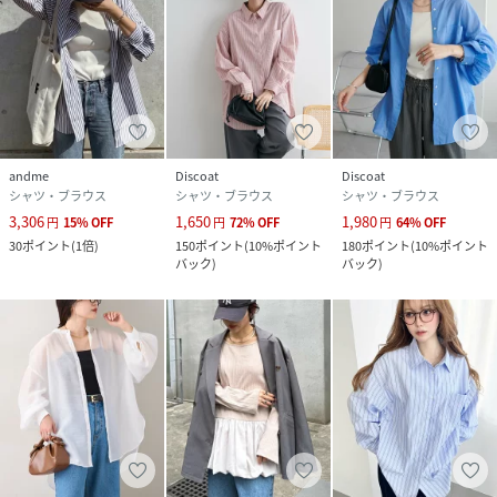
andme
Discoat
Discoat
シャツ・ブラウス
シャツ・ブラウス
シャツ・ブラウス
3,306
1,650
1,980
円
15
%
OFF
円
72
%
OFF
円
64
%
OFF
30
ポイント
(
1倍
)
150
ポイント
(
10%ポイント
180
ポイント
(
10%ポイント
バック
)
バック
)