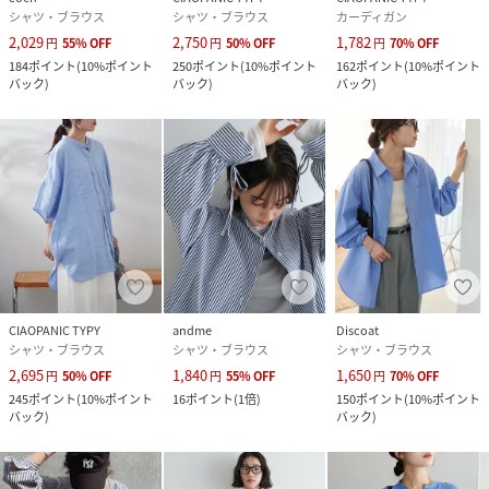
シャツ・ブラウス
シャツ・ブラウス
カーディガン
2,029
2,750
1,782
円
55
%
OFF
円
50
%
OFF
円
70
%
OFF
184
ポイント
(
10%ポイント
250
ポイント
(
10%ポイント
162
ポイント
(
10%ポイント
バック
)
バック
)
バック
)
CIAOPANIC TYPY
andme
Discoat
シャツ・ブラウス
シャツ・ブラウス
シャツ・ブラウス
2,695
1,840
1,650
円
50
%
OFF
円
55
%
OFF
円
70
%
OFF
245
ポイント
(
10%ポイント
16
ポイント
(
1倍
)
150
ポイント
(
10%ポイント
バック
)
バック
)