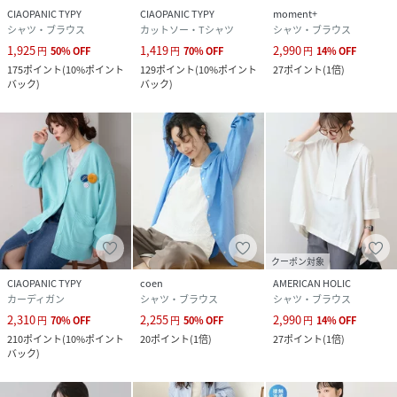
CIAOPANIC TYPY
CIAOPANIC TYPY
moment+
シャツ・ブラウス
カットソー・Tシャツ
シャツ・ブラウス
1,925
1,419
2,990
円
50
%
OFF
円
70
%
OFF
円
14
%
OFF
175
ポイント
(
10%ポイント
129
ポイント
(
10%ポイント
27
ポイント
(
1倍
)
バック
)
バック
)
クーポン対象
CIAOPANIC TYPY
coen
AMERICAN HOLIC
カーディガン
シャツ・ブラウス
シャツ・ブラウス
2,310
2,255
2,990
円
70
%
OFF
円
50
%
OFF
円
14
%
OFF
210
ポイント
(
10%ポイント
20
ポイント
(
1倍
)
27
ポイント
(
1倍
)
バック
)