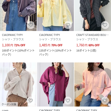
入荷情報や、クーポン情報が通知されるようになります。
※画像の商品はサンプルです。 実際の商品と仕様、加工、サ
イズ、素材が若干異なる場合がございます。
CIAOPANIC TYPY
CIAOPANIC TYPY
CRAFT STANDARD BOUTIQUE
シャツ・ブラウス
シャツ・ブラウス
シャツ・ブラウス
性別タイプ
レディース
1,100
1,485
1,760
円
72
%
OFF
円
70
%
OFF
円
60
%
OFF
100
ポイント
(
10%ポイント
135
ポイント
(
10%ポイント
16
ポイント
(
1倍
)
原産国
ミャンマー
バック
)
バック
)
素材
ポリエステル100%
サイズ
ONE
品番
NR5599_TYZ1051204A0001
(
TYZ1051204A0001-1-1A NR5599
)
クーポン対象
coen
CIAOPANIC TYPY
CIAOPANIC TYPY