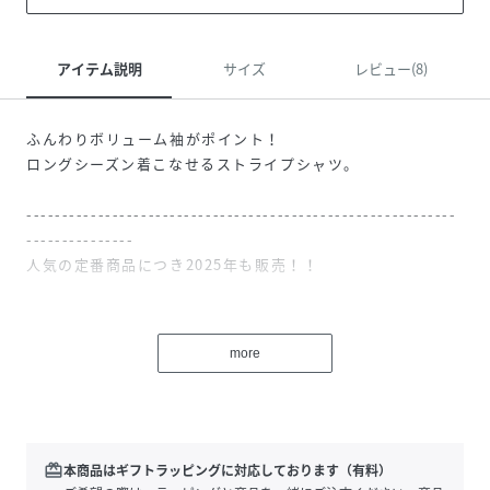
アイテム説明
サイズ
レビュー(8)
ふんわりボリューム袖がポイント！
ロングシーズン着こなせるストライプシャツ。
------------------------------------------------------------
---------------
人気の定番商品につき2025年も販売！！
旧品番：TYZ1041204A0001 の新品番：
TYZ1051204A0001 です。
more
※若干の仕様変更がある場合がございます。
▼原産国について
旧品番：TYZ1041204A0001 から新品番：
TYZ1051204A0001 の原産国を変更しております。
redeem
本商品はギフトラッピングに対応しております（有料）