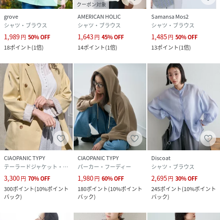
クーポン対象
grove
AMERICAN HOLIC
Samansa Mos2
シャツ・ブラウス
シャツ・ブラウス
シャツ・ブラウス
1,989
1,643
1,485
円
50
%
OFF
円
45
%
OFF
円
50
%
OFF
18
ポイント
(
1倍
)
14
ポイント
(
1倍
)
13
ポイント
(
1倍
)
CIAOPANIC TYPY
CIAOPANIC TYPY
Discoat
テーラードジャケット・ブレザー
パーカー・フーディー
シャツ・ブラウス
3,300
1,980
2,695
円
70
%
OFF
円
60
%
OFF
円
30
%
OFF
300
ポイント
(
10%ポイント
180
ポイント
(
10%ポイント
245
ポイント
(
10%ポイント
バック
)
バック
)
バック
)