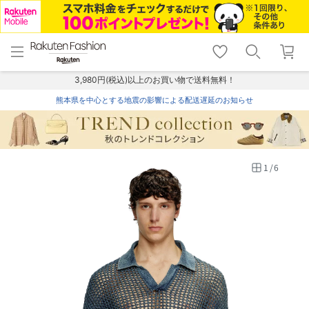
menu
home
search
favorite_border
shopping_cart
lock_outline
メニュー
トップ
検索
お気に入り
カート
ログイン
3,980円(税込)以上のお買い物で送料無料！
熊本県を中心とする地震の影響による配送遅延のお知らせ
1
/
6