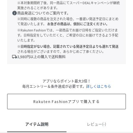
※本対象期間終了後、同一商品にてスーパーDEALキャンペーンが継続
実施されることがあります。
info
商品発送についてのご案内です。
※同時に複数の商品を注文された場合、一番遅い発送予定日にまとめ
て発送いたします。
お急ぎの商品は、個別にご注文ください。
※Rakuten Fashionでは、一部商品でお届け日時をご指定いただけま
す。日時指定をしていただくと、ご希望の日にお届けできるよう手配
いたします。
※日時指定がない場合、記載されている発送予定日よりも遅れて発送
される場合がございますので、あらかじめご了承ください。
local_shipping
3,980
円以上の購入で送料無料
アプリならポイント最大3倍！
毎月エントリー＆条件達成が必要です。
詳しくはこちら
Rakuten Fashionアプリで購入する
アイテム説明
レビュー(-)