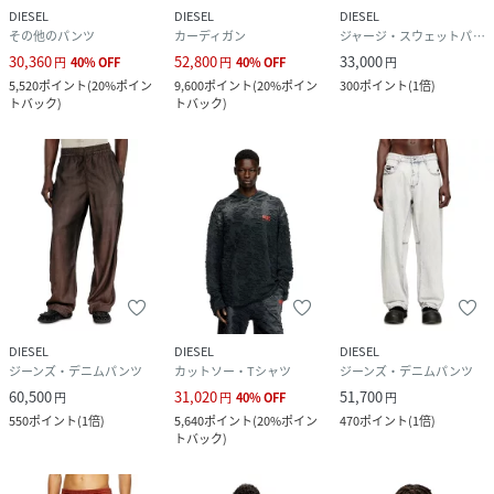
DIESEL
DIESEL
DIESEL
その他のパンツ
カーディガン
ジャージ・スウェットパンツ
30,360
52,800
33,000
円
40
%
OFF
円
40
%
OFF
円
5,520
ポイント
(
20%ポイン
9,600
ポイント
(
20%ポイン
300
ポイント
(
1倍
)
トバック
)
トバック
)
DIESEL
DIESEL
DIESEL
ジーンズ・デニムパンツ
カットソー・Tシャツ
ジーンズ・デニムパンツ
60,500
31,020
51,700
円
円
40
%
OFF
円
550
ポイント
(
1倍
)
5,640
ポイント
(
20%ポイン
470
ポイント
(
1倍
)
トバック
)