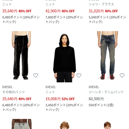
ニット
ニット
シャツ・ブラウス
35,640
42,900
31,020
円
40
%
OFF
円
40
%
OFF
円
40
%
OFF
6,480
ポイント
(
20%ポイン
7,800
ポイント
(
20%ポイン
5,640
ポイント
(
20%ポイン
トバック
)
トバック
)
トバック
)
DIESEL
DIESEL
DIESEL
その他のパンツ
ニット
ジーンズ・デニムパンツ
35,640
19,008
60,500
円
40
%
OFF
円
52
%
OFF
円
6,480
ポイント
(
20%ポイン
3,456
ポイント
(
20%ポイン
550
ポイント
(
1倍
)
トバック
)
トバック
)