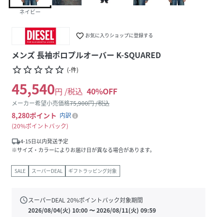
ネイビー
favorite_border
お気に入りショップに登録する
メンズ 長袖ポロプルオーバー K-SQUARED
star_border
star_border
star_border
star_border
star_border
(
-
件
)
45,540
円 /税込
40
%OFF
メーカー希望小売価格
75,900
円 /税込
8,280
ポイント
内訳
20%ポイントバック
local_shipping
4-15日以内発送予定
※サイズ・カラーによりお届け日が異なる場合があります。
SALE
スーパーDEAL
ギフトラッピング対象
schedule
スーパーDEAL
20
%ポイントバック対象期間
2026/08/04(火) 10:00
〜
2026/08/11(火) 09:59