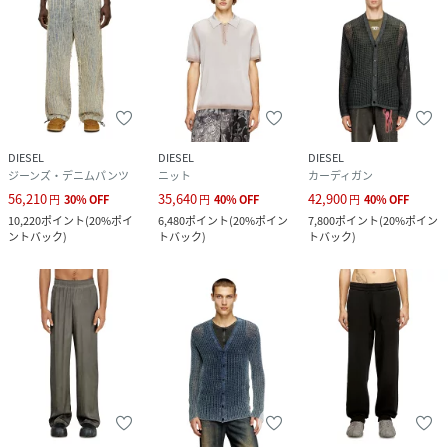
DIESEL
DIESEL
DIESEL
ジーンズ・デニムパンツ
ニット
カーディガン
56,210
35,640
42,900
円
30
%
OFF
円
40
%
OFF
円
40
%
OFF
10,220
ポイント
(
20%ポイ
6,480
ポイント
(
20%ポイン
7,800
ポイント
(
20%ポイン
ントバック
)
トバック
)
トバック
)