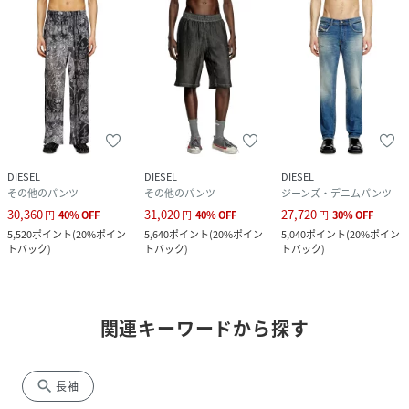
DIESEL
DIESEL
DIESEL
その他のパンツ
その他のパンツ
ジーンズ・デニムパンツ
30,360
31,020
27,720
円
40
%
OFF
円
40
%
OFF
円
30
%
OFF
5,520
ポイント
(
20%ポイン
5,640
ポイント
(
20%ポイン
5,040
ポイント
(
20%ポイン
トバック
)
トバック
)
トバック
)
関連キーワードから探す
search
長袖