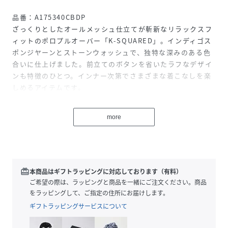
品番：A175340CBDP
ざっくりとしたオールメッシュ仕立てが斬新なリラックスフ
ィットのポロプルオーバー「K-SQUARED」。インディゴス
ポンジヤーンとストーンウォッシュで、独特な深みのある色
合いに仕上げました。前立てのボタンを省いたラフなデザイ
ンも特徴のひとつ。インナー次第でさまざまな着こなしを楽
しめるアイテムです。
性別タイプ
メンズ
more
素材
65%COTTON 35%NYLON
サイズ
XS、S、M、L、XL、XXL
redeem
本商品はギフトラッピングに対応しております（有料）
品番
ご希望の際は、ラッピングと商品を一緒にご注文ください。商品
NR4961_A175340CBDP
(
A175340CBDP-i-6 NR4961
)
をラッピングして、ご指定の住所にお届けします。
ギフトラッピングサービスについて