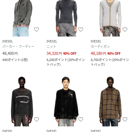
DIESEL
DIESEL
DIESEL
パーカー・フーディー
ニット
カーディガン
48,400
34,320
48,180
円
円
40
%
OFF
円
40
%
OFF
440
ポイント
(
1倍
)
6,240
ポイント
(
20%ポイン
8,760
ポイント
(
20%ポイン
トバック
)
トバック
)
DIESEL
DIESEL
DIESEL