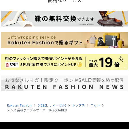
Rakuten Fashion
DIESEL (ディーゼル)
トップス
ニット
navigate_next
navigate_next
navigate_next
navigate_next
メンズ 長袖ポロプルオーバー K-SQUARED