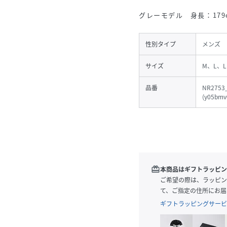
グレーモデル 身長：179
性別タイプ
メンズ
サイズ
M、L、L
品番
NR2753
(
y05bmv
redeem
本商品はギフトラッピン
ご希望の際は、ラッピン
て、ご指定の住所にお届
ギフトラッピングサービ