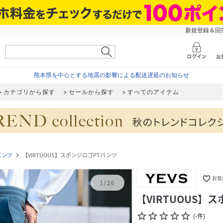
新規登録＆回答
熊本県を中心とする地震の影響による配送遅延のお知らせ
カテゴリから探す
セールから探す
すべてのアイテム
パンツ
【VIRTUOUS】スポンジロゴPTパンツ
navigate_next
favorite_border
お気
1
/
26
【VIRTUOUS】
star_border
star_border
star_border
star_border
star_border
(
-
件
)