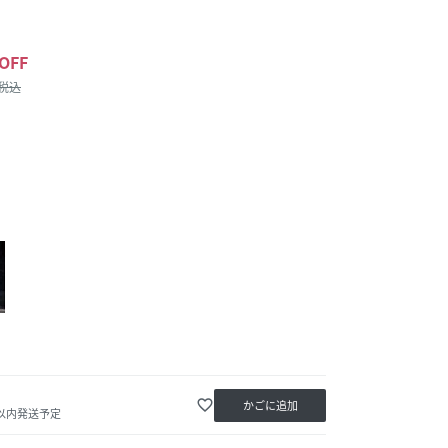
OFF
/税込
favorite_border
かごに追加
日以内発送予定