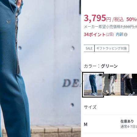
3,795
円 /税込
50
%
メーカー希望小売価格
7,590
円 
34
ポイント
1倍
内訳
SALE
ギフトラッピング対象
カラー：
グリーン
サイズ
在庫あり
M
通常4-7