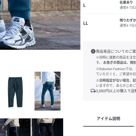
在庫あり
L
通常4-7
残りわず
LL
通常4-7
info
商品発送についてのご案
※同時に複数の商品を注文
す。
お急ぎの商品は、個
※Rakuten Fashi
ていただくと、ご希望の日
※日時指定がない場合、記
いますので、あらかじめご
local_shipping
3,980
円以上の購入で送
アイテム説明