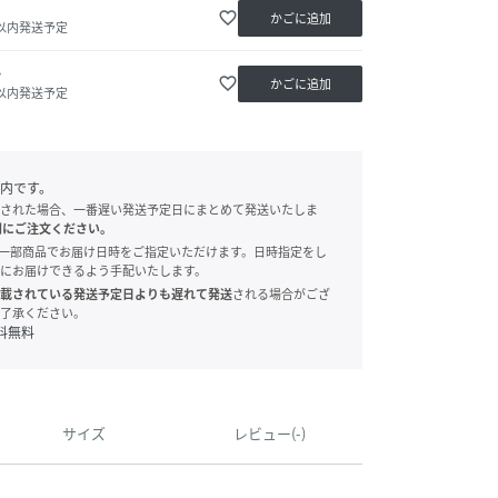
favorite_border
かごに追加
日以内発送予定
か
favorite_border
かごに追加
日以内発送予定
内です。
された場合、一番遅い発送予定日にまとめて発送いたしま
別にご注文ください。
onでは、一部商品でお届け日時をご指定いただけます。日時指定をし
にお届けできるよう手配いたします。
載されている発送予定日よりも遅れて発送
される場合がござ
了承ください。
料無料
サイズ
レビュー(-)