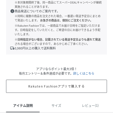
※本対象期間終了後、同一商品にてスーパーDEALキャンペーンが継続
実施されることがあります。
info
商品発送についてのご案内です。
※同時に複数の商品を注文された場合、一番遅い発送予定日にまとめ
て発送いたします。
お急ぎの商品は、個別にご注文ください。
※Rakuten Fashionでは、一部商品でお届け日時をご指定いただけま
す。日時指定をしていただくと、ご希望の日にお届けできるよう手配
いたします。
※日時指定がない場合、記載されている発送予定日よりも遅れて発送
される場合がございますので、あらかじめご了承ください。
local_shipping
3,980
円以上の購入で送料無料
アプリならポイント最大3倍！
毎月エントリー＆条件達成が必要です。
詳しくはこちら
Rakuten Fashionアプリで購入する
アイテム説明
サイズ
レビュー(1)