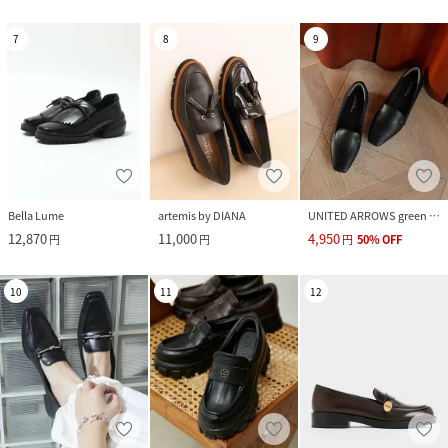
7
8
9
Bella Lume
artemis by DIANA
UNITED ARROWS green label relaxing
12,870
11,000
4,950
円
円
円
50
%
OFF
10
11
12