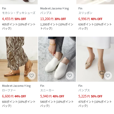
Fin
Mode et Jacomo×ing
Fin
モカシン・デッキシューズ
パンプス
スリッポン
4,455
13,200
6,996
円
50
%
OFF
円
30
%
OFF
円
40
%
OFF
405
ポイント
(
10%ポイント
1,200
ポイント
(
10%ポイン
636
ポイント
(
10%ポイント
バック
)
トバック
)
バック
)
Mode et Jacomo×ing
Fin
Fin
ローファー
スニーカー
パンプス
6,600
5,940
5,225
円
44
%
OFF
円
40
%
OFF
円
50
%
OFF
600
ポイント
(
10%ポイント
540
ポイント
(
10%ポイント
475
ポイント
(
10%ポイント
バック
)
バック
)
バック
)