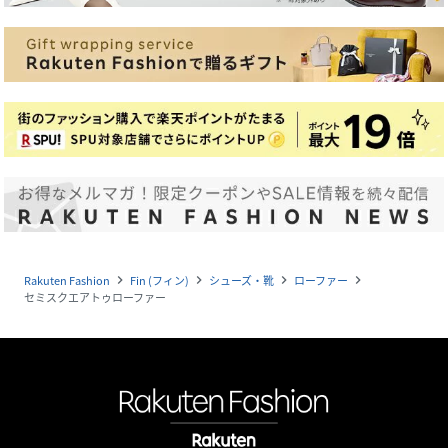
Rakuten Fashion
Fin (フィン)
シューズ・靴
ローファー
navigate_next
navigate_next
navigate_next
navigate_next
セミスクエアトゥローファー