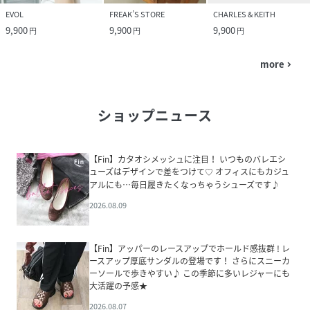
EVOL
FREAK’S STORE
CHARLES & KEITH
9,900
9,900
9,900
円
円
円
more
navigate_next
ショップニュース
【Fin】カタオシメッシュに注目！ いつものバレエシ
ューズはデザインで差をつけて♡ オフィスにもカジュ
アルにも…毎日履きたくなっちゃうシューズです♪
2026.08.09
【Fin】アッパーのレースアップでホールド感抜群 ! レ
ースアップ厚底サンダルの登場です！ さらにスニーカ
ーソールで歩きやすい♪ この季節に多いレジャーにも
大活躍の予感★
2026.08.07