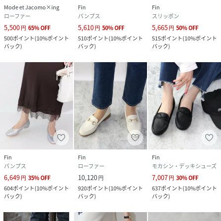
Mode et Jacomo×ing
Fin
Fin
ローファー
パンプス
スリッポン
5,500
5,610
5,665
円
65
%
OFF
円
50
%
OFF
円
50
%
OFF
500
ポイント
(
10%ポイント
510
ポイント
(
10%ポイント
515
ポイント
(
10%ポイント
バック
)
バック
)
バック
)
Fin
Fin
Fin
パンプス
ローファー
モカシン・デッキシューズ
6,649
10,120
7,007
円
35
%
OFF
円
円
30
%
OFF
604
ポイント
(
10%ポイント
920
ポイント
(
10%ポイント
637
ポイント
(
10%ポイント
バック
)
バック
)
バック
)