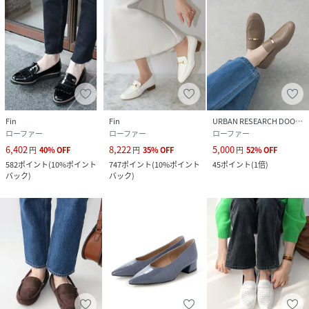
Fin
Fin
URBAN RESEARCH DOORS
ローファー
ローファー
ローファー
6,402
8,222
5,000
円
40
%
OFF
円
35
%
OFF
円
52
%
OFF
582
ポイント
(
10%ポイント
747
ポイント
(
10%ポイント
45
ポイント
(
1倍
)
バック
)
バック
)