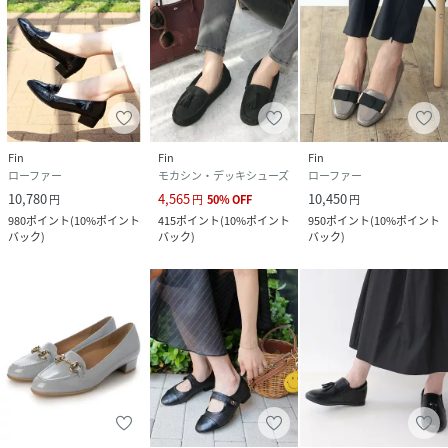
Fin
Fin
Fin
ローファー
モカシン・デッキシューズ
ローファー
10,780
4,565
10,450
円
円
50
%
OFF
円
980
ポイント
(
10%ポイント
415
ポイント
(
10%ポイント
950
ポイント
(
10%ポイント
バック
)
バック
)
バック
)