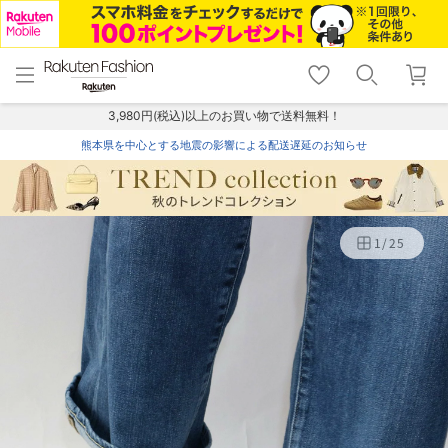
menu
home
search
favorite_border
shopping_cart
lock_outline
メニュー
トップ
検索
お気に入り
カート
ログイン
3,980円(税込)以上のお買い物で送料無料！
熊本県を中心とする地震の影響による配送遅延のお知らせ
1
/
25