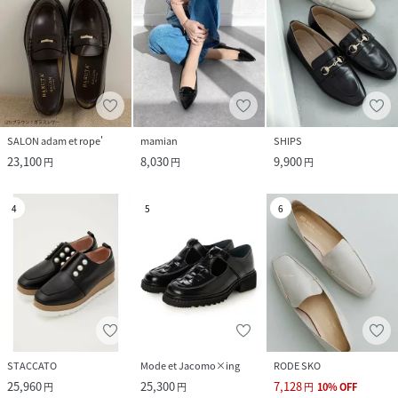
SALON adam et rope'
mamian
SHIPS
23,100
8,030
9,900
円
円
円
4
5
6
STACCATO
Mode et Jacomo×ing
RODE SKO
25,960
25,300
7,128
円
円
円
10
%
OFF