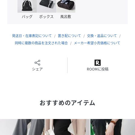
チョイスして。
バッグ
ボックス
風呂敷
■低反発スポンジ入り（低反発スポンジを使用することによ
り歩行時の衝撃をやわらげます。）
*低反発スポンジ・・・圧力を分散し、包み込む様なクッシ
発送日・在庫表記について
置き配について
交換・返品について
ョン感が特徴です。
同時に複数の商品を注文された場合
メーカー希望小売価格について
性別タイプ
レディース
シェア
ROOMに投稿
素材
合成皮革
サイズ
22.5、23.0、23.5、24.0、24.5、25.0
品番
NR0961_251
おすすめのアイテム
(
251-05-9828-IV-225 NR0961
)