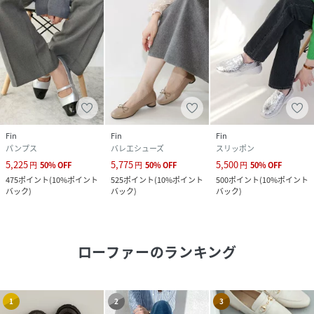
Fin
Fin
Fin
パンプス
バレエシューズ
スリッポン
5,225
5,775
5,500
円
50
%
OFF
円
50
%
OFF
円
50
%
OFF
475
ポイント
(
10%ポイント
525
ポイント
(
10%ポイント
500
ポイント
(
10%ポイント
バック
)
バック
)
バック
)
ローファー
のランキング
1
2
3