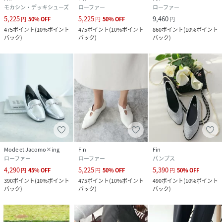
モカシン・デッキシューズ
ローファー
ローファー
5,225
5,225
9,460
円
50
%
OFF
円
50
%
OFF
円
475
ポイント
(
10%ポイント
475
ポイント
(
10%ポイント
860
ポイント
(
10%ポイント
バック
)
バック
)
バック
)
Mode et Jacomo×ing
Fin
Fin
ローファー
ローファー
パンプス
4,290
5,225
5,390
円
45
%
OFF
円
50
%
OFF
円
50
%
OFF
390
ポイント
(
10%ポイント
475
ポイント
(
10%ポイント
490
ポイント
(
10%ポイント
バック
)
バック
)
バック
)