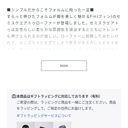
■シンプルだからこそフォルムに拘った一足■
すらっと伸びたフォルムが脚を美しく魅せるFin(フィン)のセ
ミスクエアトゥローファーが登場しました。セミスクエアト
ゥは女性らしい柔らかな雰囲気を演出するとともにトレンド
も押さえられるのが嬉しい。ローファーに挑戦してみたいけ
れど、メンズライクすぎてしまう懸念がある方にもおすすめ
です。サイドにさりげなくついているゴールドの金具が足元
のアクセントになりそう。大人の女性もさらっと履けるデザ
インは高級感溢れるルックスで更に魅力的な足元にアップデ
more
ート。
■どんなシーンにも溶け込む万能アイテム■
中敷きの下には低反発クッションをセットしているので足裏
にも優しく、通勤・通学にはもちろん、たくさん歩くお出掛
redeem
本商品はギフトラッピングに対応しております（有料）
けの日にも安心して履けそうです。甲が深く足をすっぽり包
ご希望の際は、ラッピングと商品を一緒にご注文ください。商品
み込んでくれるデザインなので脱げにくいのも嬉しいポイン
をラッピングして、ご指定の住所にお届けします。
ト。デニムやワイドパンツにはもちろんですが、タイトスカ
ギフトラッピングサービスについて
ートやワンピースなどに合わせても上品な足元を演出できる
はず。カラーによって印象が変わるのでお気に入りの一足を