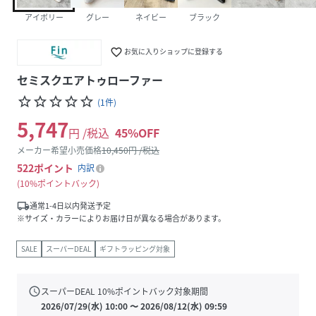
アイボリー
グレー
ネイビー
ブラック
favorite_border
お気に入りショップに登録する
セミスクエアトゥローファー
star_border
star_border
star_border
star_border
star_border
(
1
件
)
5,747
円 /税込
45
%OFF
メーカー希望小売価格
10,450
円 /税込
522
ポイント
内訳
10%ポイントバック
local_shipping
通常1-4日以内発送予定
※サイズ・カラーによりお届け日が異なる場合があります。
SALE
スーパーDEAL
ギフトラッピング対象
schedule
スーパーDEAL
10
%ポイントバック対象期間
2026/07/29(水) 10:00
〜
2026/08/12(水) 09:59