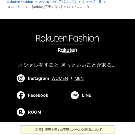
Rakuten Fashion
ABAHOUSE (アバハウス)
シューズ・靴
navigate_next
navigate_next
navigate_next
スニーカー
【adidas/アディダス】STADT/スニーカー
navigate_next
Instagram
WOMEN
/
MEN
Facebook
LINE
ROOM
【注意】楽天を装った不審なメールやSMSについて