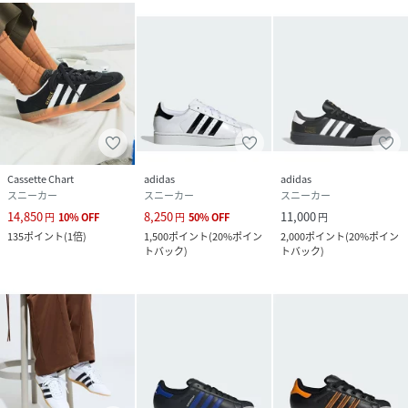
Cassette Chart
adidas
adidas
スニーカー
スニーカー
スニーカー
14,850
8,250
11,000
円
10
%
OFF
円
50
%
OFF
円
135
ポイント
(
1倍
)
1,500
ポイント
(
20%ポイン
2,000
ポイント
(
20%ポイン
トバック
)
トバック
)