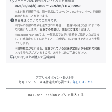
schedule
スーパーDEAL
10
%ポイントバック対象期間
2026/08/05(水) 10:00
〜
2026/08/11(火) 09:59
※本対象期間終了後、同一商品にてスーパーDEALキャンペーンが継続
実施されることがあります。
info
商品発送についてのご案内です。
※同時に複数の商品を注文された場合、一番遅い発送予定日にまとめ
て発送いたします。
お急ぎの商品は、個別にご注文ください。
※Rakuten Fashionでは、一部商品でお届け日時をご指定いただけま
す。日時指定をしていただくと、ご希望の日にお届けできるよう手配
いたします。
※日時指定がない場合、記載されている発送予定日よりも遅れて発送
される場合がございますので、あらかじめご了承ください。
local_shipping
3,980
円以上の購入で送料無料
アプリならポイント最大3倍！
毎月エントリー＆条件達成が必要です。
詳しくはこちら
Rakuten Fashionアプリで購入する