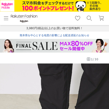
menu
home
search
favorite_border
shopping_cart
lock_outline
メニュー
トップ
検索
お気に入り
カート
ログイン
3,980円(税込)以上のお買い物で送料無料！
熊本県を中心とする地震の影響による配送遅延のお知らせ
1
/
30