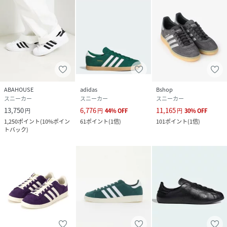
性別タイプ
メンズ
原産国
中国
素材
甲：天然皮革/合成皮革 底：ゴム底
サイズ
26、27、28
ABAHOUSE
adidas
Bshop
品番
NR0143_04500055601
スニーカー
スニーカー
スニーカー
(
04500055601-7I-44 NR0143
)
13,750
6,776
11,165
円
円
44
%
OFF
円
30
%
OFF
1,250
ポイント
(
10%ポイン
61
ポイント
(
1倍
)
101
ポイント
(
1倍
)
トバック
)