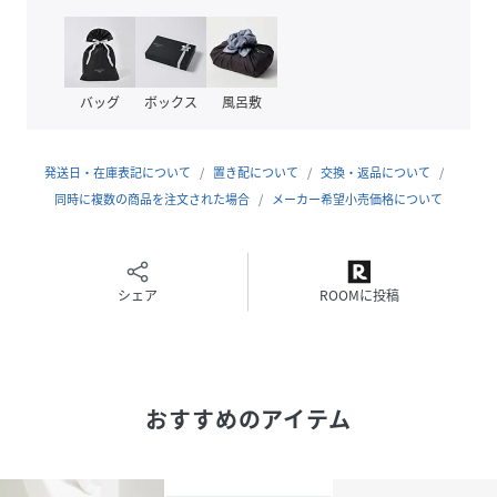
・レギュラーフィット
・シューレースクロージャー
・レザーと合成素材のアッパー
・テキスタイルと合成素材のライニング
バッグ
ボックス
風呂敷
・EVAアウトソール
発送日・在庫表記について
置き配について
交換・返品について
同時に複数の商品を注文された場合
メーカー希望小売価格について
【adidas/アディダス】
アディダス社の歴史は1920年に西ドイツのダスラー兄弟が靴
製造会社「ダスラー兄弟社」を設立したことから始まりまし
た。
シェア
ROOMに投稿
シンボルマークの「スリーストライプス」は1948年に初めて
採用、翌年には商標として正式に登録されました。
アディダスには、『スーパースター』、『スタンスミス』、
『カントリー』、『トップサラ』、『プレデター』などのロ
おすすめのアイテム
ングセラー商品が多く、アスリートやミュージシャンなど幅
広い層に愛好家が存在します。