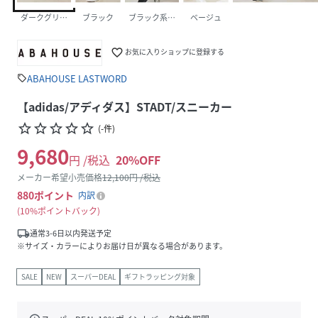
ダークグリーン
ブラック
ブラック系その他1
ベージュ
favorite_border
お気に入りショップに登録する
ABAHOUSE LASTWORD
sell
【adidas/アディダス】STADT/スニーカー
star_border
star_border
star_border
star_border
star_border
(
-
件
)
9,680
円 /税込
20
%OFF
メーカー希望小売価格
12,100
円 /税込
880
ポイント
内訳
10%ポイントバック
local_shipping
通常3-6日以内発送予定
※サイズ・カラーによりお届け日が異なる場合があります。
SALE
NEW
スーパーDEAL
ギフトラッピング対象