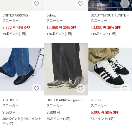
UNITED ARROWS
Bshop
BEAUTY&YOUTH UNITED ARROWS
スニーカー
スニーカー
スニーカー
8,772
13,860
13,090
円
45
%
OFF
円
30
%
OFF
円
30
%
OFF
79
ポイント
(
1倍
)
126
ポイント
(
1倍
)
119
ポイント
(
1倍
)
ABAHOUSE
UNITED ARROWS green label relaxing
adidas
スニーカー
スニーカー
スニーカー
9,680
8,800
6,006
円
円
円
58
%
OFF
880
ポイント
(
10%ポイント
80
ポイント
(
1倍
)
54
ポイント
(
1倍
)
バック
)