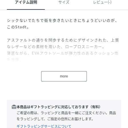
アイテム説明
サイズ
レビュー(-)
シックないでたちで街を歩きたいときにちょうどいいのが、
このStadt。
アスファルトの通りを闊歩するためにデザインされた、上質
なレザーなどの素材を用いた、ロープロスニーカー。
薄底ながら、EVAアウトソールが弾力性のあるクッション性
を発揮。
ライニングにはソフトなファブリックが使われているから、
足入れもスムーズ。
more
Stadtとは、ドイツ語でcityの意味。カジュアルにまとめた
いときにはジーンズやジョガーパンツを、ビジネススタイル
にちょっとスポーティーなテイストを加えたいなら、スラッ
クスやスーツだって合わせられる、その名の通り都会に似合
redeem
本商品はギフトラッピングに対応しております（有料）
う、スタイリッシュなオールラウンダー。
ご希望の際は、ラッピングと商品を一緒にご注文ください。商品
をラッピングして、ご指定の住所にお届けします。
ギフトラッピングサービスについて