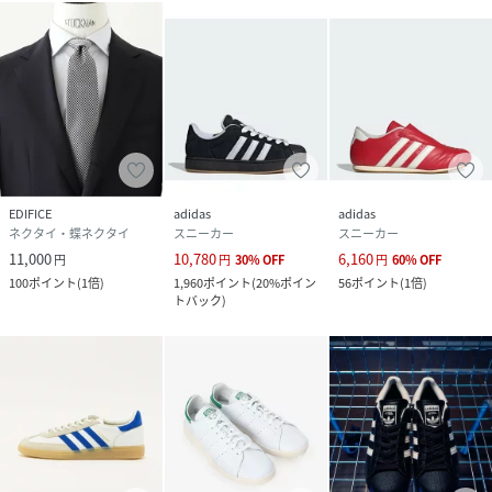
EDIFICE
adidas
adidas
ネクタイ・蝶ネクタイ
スニーカー
スニーカー
11,000
10,780
6,160
円
円
30
%
OFF
円
60
%
OFF
100
ポイント
(
1倍
)
1,960
ポイント
(
20%ポイン
56
ポイント
(
1倍
)
トバック
)