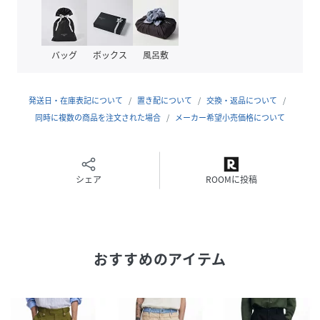
モデル身長：183cm 着用サイズ：32
バッグ
ボックス
風呂敷
性別タイプ
メンズ
原産国
中国
発送日・在庫表記について
置き配について
交換・返品について
素材
同時に複数の商品を注文された場合
コットン100%
メーカー希望小売価格について
サイズ
28、30、32、34、36、38
クリーニング
シェア
洗濯機洗い可
ROOMに投稿
品番
NQ9739_25SMPW06
(
25SMPW06-673-362 NQ9739
)
おすすめのアイテム