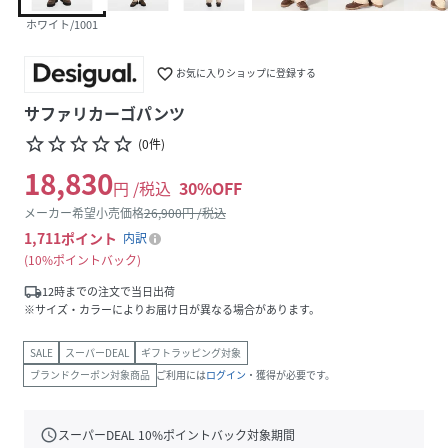
ホワイト/1001
favorite_border
お気に入りショップに登録する
サファリカーゴパンツ
star_border
star_border
star_border
star_border
star_border
(
0
件
)
18,830
円 /税込
30
%OFF
メーカー希望小売価格
26,900
円 /税込
1,711
ポイント
内訳
10%ポイントバック
local_shipping
12時までの注文で当日出荷
※サイズ・カラーによりお届け日が異なる場合があります。
SALE
スーパーDEAL
ギフトラッピング対象
ブランドクーポン対象商品
ご利用には
ログイン
・獲得が必要です。
schedule
スーパーDEAL
10
%ポイントバック対象期間