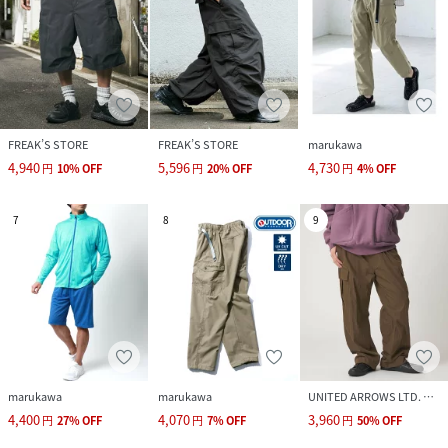
FREAK’S STORE
FREAK’S STORE
marukawa
4,940
5,596
4,730
円
10
%
OFF
円
20
%
OFF
円
4
%
OFF
7
8
9
marukawa
marukawa
UNITED ARROWS LTD. OUTLET
4,400
4,070
3,960
円
27
%
OFF
円
7
%
OFF
円
50
%
OFF