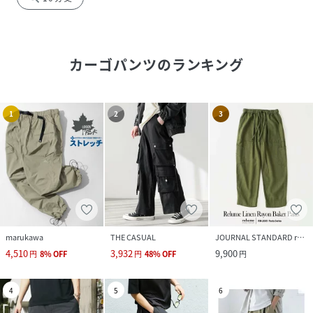
カーゴパンツ
のランキング
1
2
3
marukawa
THE CASUAL
JOURNAL STANDARD relume
4,510
3,932
9,900
円
8
%
OFF
円
48
%
OFF
円
4
5
6