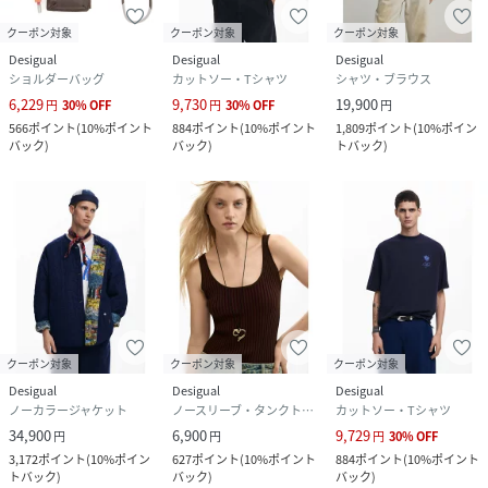
クーポン対象
クーポン対象
クーポン対象
Desigual
Desigual
Desigual
ショルダーバッグ
カットソー・Tシャツ
シャツ・ブラウス
6,229
9,730
19,900
円
30
%
OFF
円
30
%
OFF
円
566
ポイント
(
10%ポイント
884
ポイント
(
10%ポイント
1,809
ポイント
(
10%ポイン
バック
)
バック
)
トバック
)
クーポン対象
クーポン対象
クーポン対象
Desigual
Desigual
Desigual
ノーカラージャケット
ノースリーブ・タンクトップ
カットソー・Tシャツ
34,900
6,900
9,729
円
円
円
30
%
OFF
3,172
ポイント
(
10%ポイン
627
ポイント
(
10%ポイント
884
ポイント
(
10%ポイント
トバック
)
バック
)
バック
)