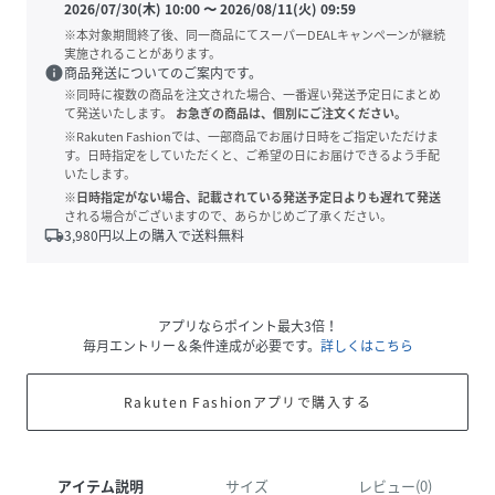
2026/07/30(木) 10:00
〜
2026/08/11(火) 09:59
※本対象期間終了後、同一商品にてスーパーDEALキャンペーンが継続
実施されることがあります。
info
商品発送についてのご案内です。
※同時に複数の商品を注文された場合、一番遅い発送予定日にまとめ
て発送いたします。
お急ぎの商品は、個別にご注文ください。
※Rakuten Fashionでは、一部商品でお届け日時をご指定いただけま
す。日時指定をしていただくと、ご希望の日にお届けできるよう手配
いたします。
※日時指定がない場合、記載されている発送予定日よりも遅れて発送
される場合がございますので、あらかじめご了承ください。
local_shipping
3,980
円以上の購入で送料無料
アプリならポイント最大3倍！
毎月エントリー＆条件達成が必要です。
詳しくはこちら
Rakuten Fashionアプリで購入する
アイテム説明
サイズ
レビュー(0)