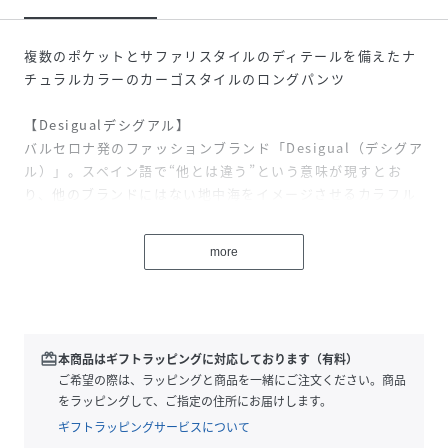
複数のポケットとサファリスタイルのディテールを備えたナ
チュラルカラーのカーゴスタイルのロングパンツ
【Desigualデシグアル】
バルセロナ発のファッションブランド「Desigual（デシグア
ル）」。スペイン語で“他とは違う”という意味が現すとお
り、他のブランドにはない地中海をイメージさせるカラフル
な色使いやエキゾチックなパターン、パッチワークやデニム
など着る人の個性を引き立てるアイテムを展開。デイリーに
more
も、ドレスアップにも活躍する幅広いデザインが魅力。レデ
ィースだけではなく、メンズやシューズなど幅広いラインナ
ップを展開。ブランド名にもなっているDesigual(他とは違
う)は、自分自身が他の人と違うことがどれだけ大切で楽しい
ことなのかを改めて感じてもらいたいという私たちの願いが
redeem
本商品はギフトラッピングに対応しております（有料）
込められています。 自由で楽しく、カラフルで前向き。本当
ご希望の際は、ラッピングと商品を一緒にご注文ください。商品
の自分を呼び覚ます鮮やかなカラーやプリント、他とは一味
をラッピングして、ご指定の住所にお届けします。
違うスタイルはファッションを楽しくするものばかりです。
ギフトラッピングサービスについて