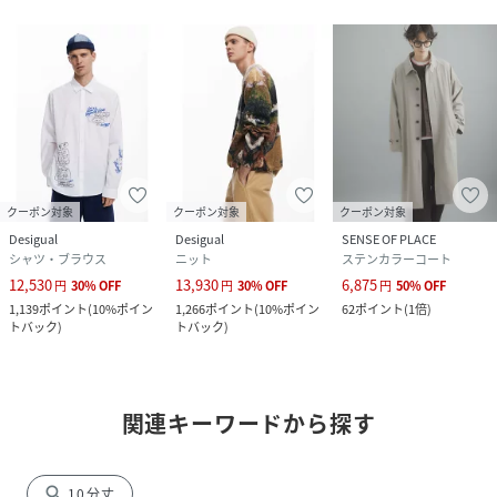
クーポン対象
クーポン対象
クーポン対象
Desigual
Desigual
SENSE OF PLACE
シャツ・ブラウス
ニット
ステンカラーコート
12,530
13,930
6,875
円
30
%
OFF
円
30
%
OFF
円
50
%
OFF
1,139
ポイント
(
10%ポイン
1,266
ポイント
(
10%ポイン
62
ポイント
(
1倍
)
トバック
)
トバック
)
関連キーワードから探す
search
10分丈