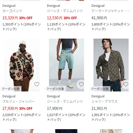
Desigual
Desigual
Desigual
カーゴパンツ
ジーンズ・デニムパンツ
テーラードジャケット・ブレザー
15,329
12,530
41,900
円
30
%
OFF
円
30
%
OFF
円
1,393
ポイント
(
10%ポイン
1,139
ポイント
(
10%ポイン
3,809
ポイント
(
10%ポイン
トバック
)
トバック
)
トバック
)
クーポン対象
クーポン対象
クーポン対象
Desigual
Desigual
Desigual
ブルゾン・ジャンパー
ジーンズ・デニムパンツ
シャツ・ブラウス
27,930
17,900
21,901
円
30
%
OFF
円
円
2,539
ポイント
(
10%ポイン
1,627
ポイント
(
10%ポイン
1,991
ポイント
(
10%ポイン
トバック
)
トバック
)
トバック
)