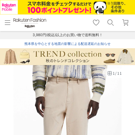
menu
home
search
favorite_border
shopping_cart
lock_outline
メニュー
トップ
検索
お気に入り
カート
ログイン
3,980円(税込)以上のお買い物で送料無料！
熊本県を中心とする地震の影響による配送遅延のお知らせ
1
/
11