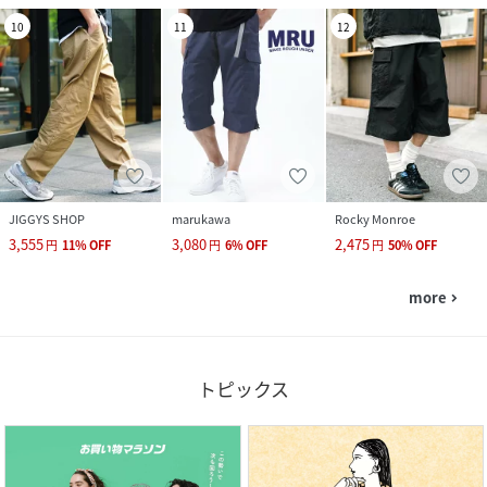
10
11
12
JIGGYS SHOP
marukawa
Rocky Monroe
3,555
3,080
2,475
円
11
%
OFF
円
6
%
OFF
円
50
%
OFF
more
navigate_next
トピックス