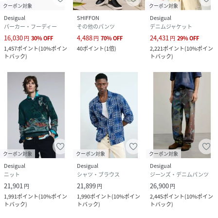
クーポン対象
クーポン対象
Desigual
SHIFFON
Desigual
パーカー・フーディー
その他のパンツ
デニムジャケット
16,030
4,488
24,431
円
30
%
OFF
円
70
%
OFF
円
29
%
OFF
1,457
ポイント
(
10%ポイン
40
ポイント
(
1倍
)
2,221
ポイント
(
10%ポイン
トバック
)
トバック
)
クーポン対象
クーポン対象
クーポン対象
Desigual
Desigual
Desigual
ニット
シャツ・ブラウス
ジーンズ・デニムパンツ
21,901
21,899
26,900
円
円
円
1,991
ポイント
(
10%ポイン
1,990
ポイント
(
10%ポイン
2,445
ポイント
(
10%ポイン
トバック
)
トバック
)
トバック
)