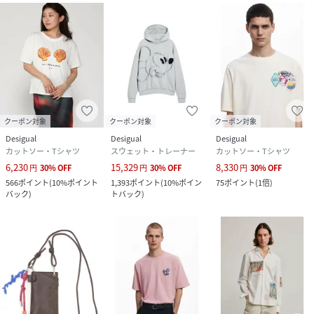
クーポン対象
クーポン対象
クーポン対象
Desigual
Desigual
Desigual
カットソー・Tシャツ
スウェット・トレーナー
カットソー・Tシャツ
6,230
15,329
8,330
円
30
%
OFF
円
30
%
OFF
円
30
%
OFF
566
ポイント
(
10%ポイント
1,393
ポイント
(
10%ポイン
75
ポイント
(
1倍
)
バック
)
トバック
)