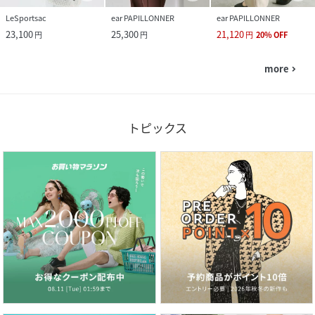
LeSportsac
ear PAPILLONNER
ear PAPILLONNER
23,100
25,300
21,120
円
円
円
20
%
OFF
more
navigate_next
トピックス