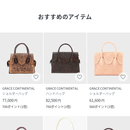
雨や汗、水に濡れた場合は特に移染しやすくなります。出来
るだけ濡らさないように注意してください。
おすすめのアイテム
乾燥させる場合は必ず陰干ししてください。天日、直火は硬
化の原因になりますので、絶対にお避け下さい。
日光や蛍光灯の光、熱、湿気は変質、変色、硬化、カビの原
因になりますのでくれぐれも注意ください。
性別タイプ
レディース
原産国
メキシコ
素材
キナリ/ブラック:牛革
GRACE CONTINENTAL
GRACE CONTINENTAL
GRACE CONTINENTAL
サイズ
F[00]
ショルダーバッグ
ハンドバッグ
ショルダーバッグ
77,000
82,500
61,600
円
円
円
品番
NQ9299_0425182501
700
ポイント
(
1倍
)
750
ポイント
(
1倍
)
560
ポイント
(
1倍
)
(
0425182501-4l-o NQ9299
)