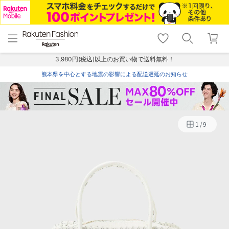
menu
home
search
favorite_border
shopping_cart
lock_outline
メニュー
トップ
検索
お気に入り
カート
ログイン
3,980円(税込)以上のお買い物で送料無料！
熊本県を中心とする地震の影響による配送遅延のお知らせ
1
/
9