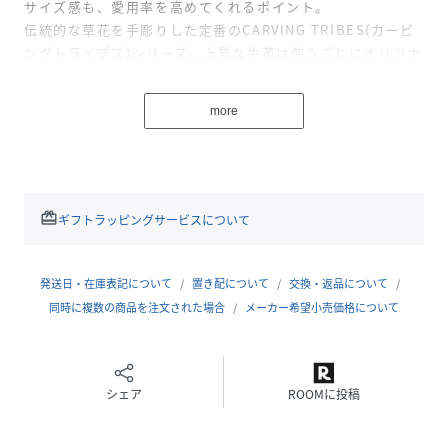
サイズ感も、愛用率を高めてくれるポイント。
伝統的な草花を手彫りした定番のCARVING TRIBES(カービ
ングトライブス)シリーズ。上質な牛革は使うごとにオリジナ
ルのヴィンテージ感を生み出し、経年変化により表情の変化
もお楽しみいただけます。軽くて丈夫、さらにどんなスタイ
more
リングとも相性が良く、持つだけでコーディネートが引き締
まる愛用者の多いアイテム。バッグの他ウォレットやブック
カバー、ポーチなど小物類までバリエーション豊富にご用意
しています。
redeem
ギフトラッピングサービスについて
※天然皮革製品の購入にあたっての注意点※
天然素材を使用し、手作業を加えている為一点一点風合いや
発送日・在庫表記について
置き配について
交換・返品について
色の出方・サイズが若干異なります。予めご了承下さいま
同時に複数の商品を注文された場合
メーカー希望小売価格について
せ。
この製品は天然皮革を使用していますので、使用を重ねるう
ちに色合いや風合いの変化などが見られます。
シェア
ROOMに投稿
使用中に摩擦により多少染料が他のものに付くことがありま
す。必要以上に摩擦しないよう注意して下さい。
淡い色の衣類との着用は出来るだけお避け下さい。