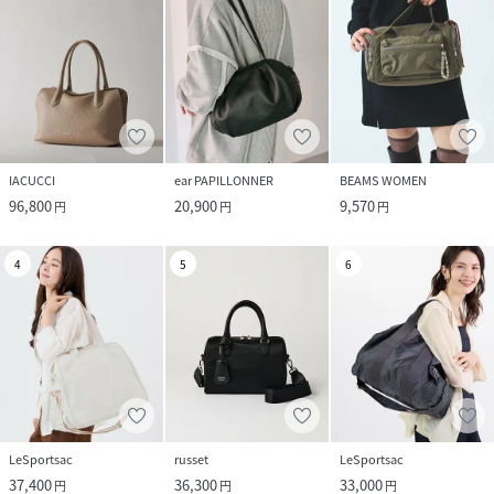
IACUCCI
ear PAPILLONNER
BEAMS WOMEN
96,800
20,900
9,570
円
円
円
4
5
6
LeSportsac
russet
LeSportsac
37,400
36,300
33,000
円
円
円