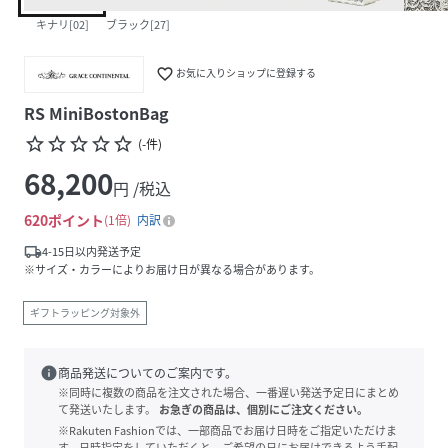
キナリ[02]
ブラック[27]
favorite_border
お気に入りショップに登録する
RS MiniBostonBag
star_border
star_border
star_border
star_border
star_border
(
-
件
)
68,200
円 /税込
620
ポイント
1倍
内訳
local_shipping
4-15日以内発送予定
※サイズ・カラーによりお届け日が異なる場合があります。
ギフトラッピング対象外
info
商品発送についてのご案内です。
※同時に複数の商品を注文された場合、一番遅い発送予定日にまとめ
て発送いたします。
お急ぎの商品は、個別にご注文ください。
※Rakuten Fashionでは、一部商品でお届け日時をご指定いただけま
す。日時指定をしていただくと、ご希望の日にお届けできるよう手配