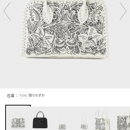
在庫：
F[00]
残りわずか