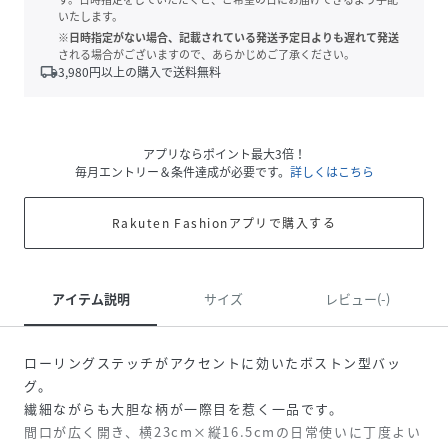
いたします。
※日時指定がない場合、記載されている発送予定日よりも遅れて発送
される場合がございますので、あらかじめご了承ください。
local_shipping
3,980
円以上の購入で送料無料
アプリならポイント最大3倍！
毎月エントリー＆条件達成が必要です。
詳しくはこちら
Rakuten Fashionアプリで購入する
アイテム説明
サイズ
レビュー(-)
ローリングステッチがアクセントに効いたボストン型バッ
グ。
繊細ながらも大胆な柄が一際目を惹く一品です。
間口が広く開き、横23cm×縦16.5cmの日常使いに丁度よい