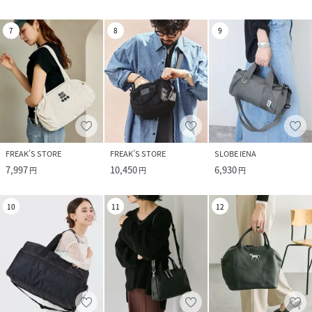
7
8
9
FREAK’S STORE
FREAK’S STORE
SLOBE IENA
7,997
10,450
6,930
円
円
円
10
11
12