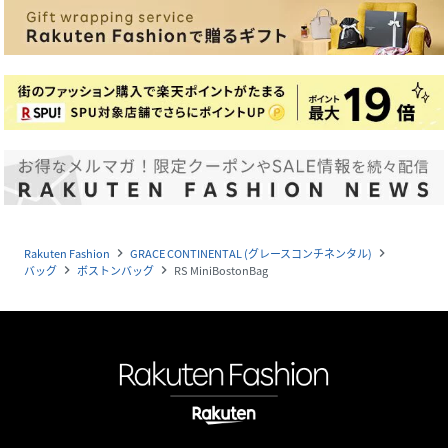
Rakuten Fashion
GRACE CONTINENTAL (グレースコンチネンタル)
navigate_next
navigate_next
バッグ
ボストンバッグ
RS MiniBostonBag
navigate_next
navigate_next