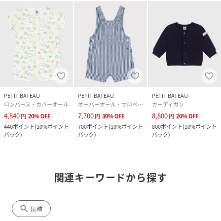
PETIT BATEAU
PETIT BATEAU
PETIT BATEAU
ロンパース・カバーオール
オーバーオール・サロペット
カーディガン
4,840
7,700
8,800
円
20
%
OFF
円
30
%
OFF
円
20
%
OFF
440
ポイント
(
10%ポイント
700
ポイント
(
10%ポイント
800
ポイント
(
10%ポイント
バック
)
バック
)
バック
)
関連キーワードから探す
search
長袖