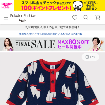
menu
home
search
favorite_border
shopping_cart
lock_outline
メニュー
トップ
検索
お気に入り
カート
ログイン
3,980円(税込)以上のお買い物で送料無料！
熊本県を中心とする地震の影響による配送遅延のお知らせ
1
/
3