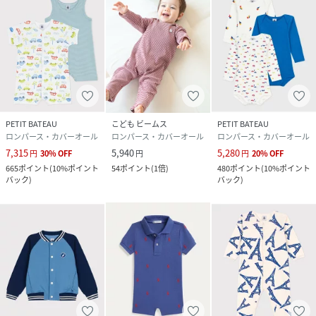
PETIT BATEAU
こども ビームス
PETIT BATEAU
ロンパース・カバーオール
ロンパース・カバーオール
ロンパース・カバーオール
7,315
5,940
5,280
円
30
%
OFF
円
円
20
%
OFF
665
ポイント
(
10%ポイント
54
ポイント
(
1倍
)
480
ポイント
(
10%ポイント
バック
)
バック
)