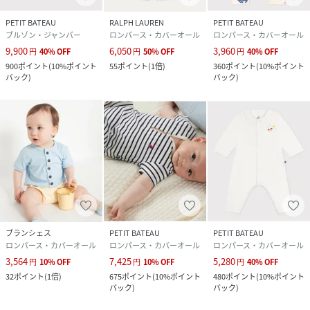
PETIT BATEAU
RALPH LAUREN
PETIT BATEAU
ブルゾン・ジャンパー
ロンパース・カバーオール
ロンパース・カバーオール
9,900
6,050
3,960
円
40
%
OFF
円
50
%
OFF
円
40
%
OFF
900
ポイント
(
10%ポイント
55
ポイント
(
1倍
)
360
ポイント
(
10%ポイント
バック
)
バック
)
ブランシェス
PETIT BATEAU
PETIT BATEAU
ロンパース・カバーオール
ロンパース・カバーオール
ロンパース・カバーオール
3,564
7,425
5,280
円
10
%
OFF
円
10
%
OFF
円
40
%
OFF
32
ポイント
(
1倍
)
675
ポイント
(
10%ポイント
480
ポイント
(
10%ポイント
バック
)
バック
)