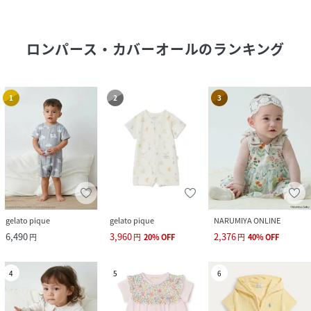
ロンパース・カバーオール
のランキング
1
2
3
gelato pique
gelato pique
NARUMIYA ONLINE
6,490
3,960
2,376
円
円
20
%
OFF
円
40
%
OFF
4
5
6