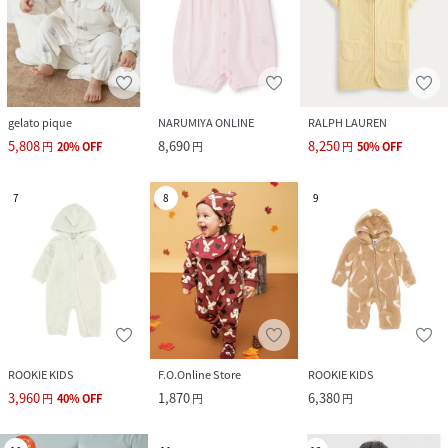
gelato pique
NARUMIYA ONLINE
RALPH LAUREN
5,808
8,690
8,250
円
20
%
OFF
円
円
50
%
OFF
7
8
9
ROOKIE KIDS
F.O.Online Store
ROOKIE KIDS
3,960
1,870
6,380
円
40
%
OFF
円
円