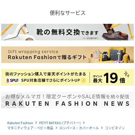
便利なサービス
Rakuten Fashion
PETIT BATEAU (プチバトー)
navigate_next
navigate_next
マタニティウェア・ベビー用品
ロンパース・カバーオール
コンビネゾン
navigate_next
navigate_next