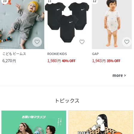
10
11
12
こども ビームス
ROOKIE KIDS
GAP
6,270
1,980
1,943
円
円
40
%
OFF
円
35
%
OFF
more
navigate_next
トピックス