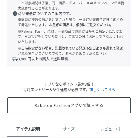
※本対象期間終了後、同一商品にてスーパーDEALキャンペーンが継続
実施されることがあります。
info
商品発送についてのご案内です。
※同時に複数の商品を注文された場合、一番遅い発送予定日にまとめ
て発送いたします。
お急ぎの商品は、個別にご注文ください。
※Rakuten Fashionでは、一部商品でお届け日時をご指定いただけま
す。日時指定をしていただくと、ご希望の日にお届けできるよう手配
いたします。
※日時指定がない場合、記載されている発送予定日よりも遅れて発送
される場合がございますので、あらかじめご了承ください。
local_shipping
3,980
円以上の購入で送料無料
アプリならポイント最大3倍！
毎月エントリー＆条件達成が必要です。
詳しくはこちら
Rakuten Fashionアプリで購入する
アイテム説明
サイズ
レビュー(-)