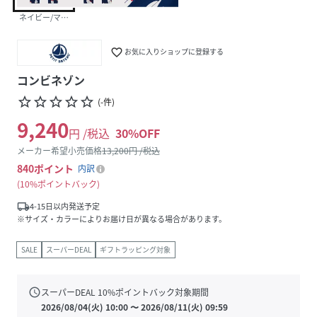
ネイビー/マルチカラー
favorite_border
お気に入りショップに登録する
コンビネゾン
star_border
star_border
star_border
star_border
star_border
(
-
件
)
9,240
円 /税込
30
%OFF
メーカー希望小売価格
13,200
円 /税込
840
ポイント
内訳
10%ポイントバック
local_shipping
4-15日以内発送予定
※サイズ・カラーによりお届け日が異なる場合があります。
SALE
スーパーDEAL
ギフトラッピング対象
schedule
スーパーDEAL
10
%ポイントバック対象期間
2026/08/04(火) 10:00
〜
2026/08/11(火) 09:59