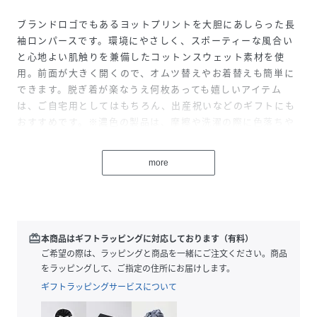
ブランドロゴでもあるヨットプリントを大胆にあしらった長
袖ロンパースです。環境にやさしく、スポーティーな風合い
と心地よい肌触りを兼備したコットンスウェット素材を使
用。前面が大きく開くので、オムツ替えやお着替えも簡単に
できます。脱ぎ着が楽なうえ何枚あっても嬉しいアイテム
は、ご自宅用としてはもちろん、出産祝いなどのギフトにも
おすすめです。※濃色の製品は、摩擦や洗濯の際に色落ちや
色移りをする場合があります。中性洗剤で単独洗いをしてく
ださい。
more
性別タイプ
キッズ
原産国
モロッコ
redeem
本商品はギフトラッピングに対応しております（有料）
ご希望の際は、ラッピングと商品を一緒にご注文ください。商品
素材
100%綿
をラッピングして、ご指定の住所にお届けします。
サイズ
12ヶ月 74cm、18ヶ月 81cm、24ヶ月 86cm
ギフトラッピングサービスについて
品番
NQ1431_A0CV2