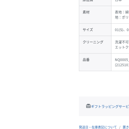
素材
表地：綿
地：ポリ
サイズ
01(S)、0
クリーニング
洗濯不可
エットク
品番
NQ0005
(
212510
redeem
ギフトラッピングサービ
発送日・在庫表記について
置き