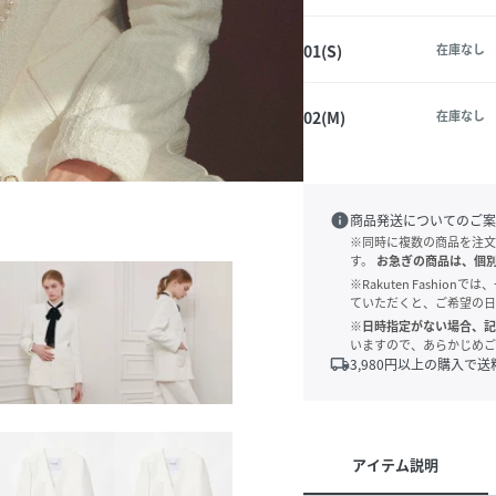
01(S)
在庫なし
02(M)
在庫なし
info
商品発送についてのご案
※同時に複数の商品を注文
す。
お急ぎの商品は、個
※Rakuten Fashi
ていただくと、ご希望の日
※日時指定がない場合、記
いますので、あらかじめご
local_shipping
3,980
円以上の購入で送
アイテム説明