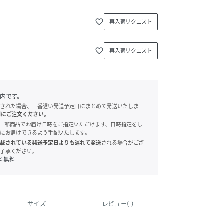
favorite_border
再入荷リクエスト
favorite_border
再入荷リクエスト
内です。
された場合、一番遅い発送予定日にまとめて発送いたしま
別にご注文ください。
onでは、一部商品でお届け日時をご指定いただけます。日時指定をし
にお届けできるよう手配いたします。
載されている発送予定日よりも遅れて発送
される場合がござ
了承ください。
料無料
サイズ
レビュー(-)