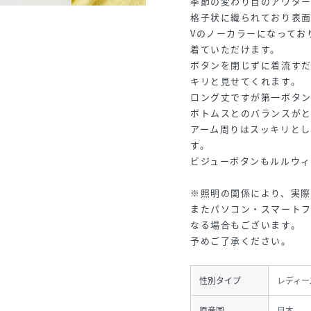
季節の変わり目のアウター
格子状に織られており表
Vのノーカラーになってお
着ていただけます。
ボタンを閉じずに着流す
キリと見せてくれます。
ロング丈ですが第一ボタ
ボトムスとのバランスが
アーム周りはスッキリと
す。
ビジューボタンもルルウ
※照明の関係により、実際
またパソコン・スマート
なる場合もございます。
予めご了承ください。
性別タイプ
レディー
原産国
日本