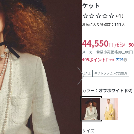
ケット
star_border
star_border
star_border
star_border
star_border
(
-
件
)
111
お気に入り登録数：
人
44,550
円 /税込
50
メーカー希望小売価格
89,100
円
405
ポイント
1倍
内訳
SALE
ギフトラッピング対象外
カラー：
オフホワイト (02)
サイズ