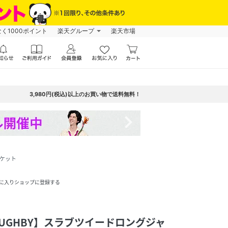
なく1000ポイント
楽天グループ
楽天市場
3,980円(税込)以上のお買い物で送料無料！
navigate_next
ャケット
に入りショップに登録する
LLOUGHBY】スラブツイードロングジャ