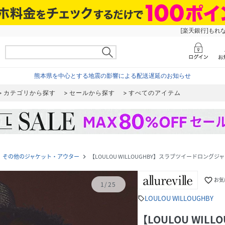
[楽天銀行]もれ
熊本県を中心とする地震の影響による配送遅延のお知らせ
カテゴリから探す
セールから探す
すべてのアイテム
その他のジャケット・アウター
【LOULOU WILLOUGHBY】スラブツイードロングジ
ext
navigate_next
favorite_border
お気
1
/
25
LOULOU WILLOUGHBY
sell
【LOULOU WI