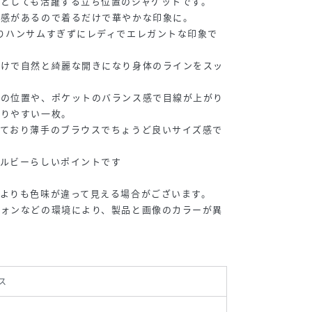
としても活躍する立ち位置のジャケットです。
面感があるので着るだけで華やかな印象に。
りハンサムすぎずにレディでエレガントな印象で
だけで自然と綺麗な開きになり身体のラインをスッ
ンの位置や、ポケットのバランス感で目線が上がり
とりやすい一枚。
しており薄手のブラウスでちょうど良いサイズ感で
ィルビーらしいポイントです
よりも色味が違って見える場合がございます。
フォンなどの環境により、製品と画像のカラーが異
ス