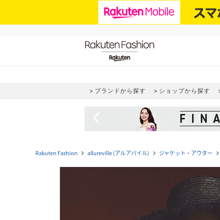
ブランドから探す
ショップから探す
navigate_before
Rakuten Fashion
allureville (アルアバイル)
ジャケット・アウター
navigate_next
navigate_next
navigate_n