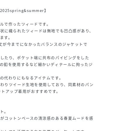
2025spring&summer】
ルで作ったツィードです。
子状に織られたツィードは無地でも凹凸感があり、
ます。
丈が今までになかったバランスのジャケットで
飾したり、ポケット端に共布のパイピングをした
の釦を使用するなど細かいディテールに拘ったジ
の代わりにもなるアイテムです。
だわりツイード生地を使用しており、同素材のパン
とのセットアップ着用がおすすめです。
ト。
すがコットンベースの清涼感のある春夏ムードを感