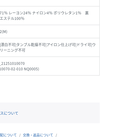
71％ レーヨン24％ ナイロン4％ ポリウレタン1％ 裏
エステル100％
2(M)
|漂白不可|タンブル乾燥不可|アイロン仕上げ可|ドライ可|ウ
リーニング不可
_21251010070
10070-02-010 NQ0005
)
スについて
配について
交換・返品について