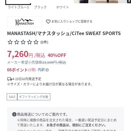
ライトブルー3
ブラック
ホワイト
favorite_border
お気に入りショップに登録する
MANASTASH/マナスタッシュ/CiTee SWEAT SPORTS
star_border
star_border
star_border
star_border
star_border
(
0
件
)
7,260
円 /税込
40
%OFF
メーカー希望小売価格
12,100
円 /税込
66
ポイント
1倍
内訳
local_shipping
4-15日以内発送予定
※サイズ・カラーによりお届け日が異なる場合があります。
SALE
ギフトラッピング対象
info
商品発送についてのご案内です。
※同時に複数の商品を注文された場合、一番遅い発送予定日にまとめ
て発送いたします。
お急ぎの商品は、個別にご注文ください。