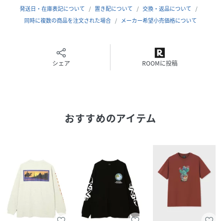
に掲げ、旧き良きアメリカのプロダクトをデザインベースに
発送日・在庫表記について
置き配について
交換・返品について
したライフスタイルブランドは、ファッションとカルチャー
同時に複数の商品を注文された場合
メーカー希望小売価格について
をクロスオーバーさせた新しいスタイルを提案します。
性別タイプ
メンズ
シェア
ROOMに投稿
原産国
中国製
素材
（本体）コットン100%
（リブ部分）コットン95%、ポリウレタン5%
おすすめのアイテム
サイズ
Ｓ、Ｍ、Ｌ、ＸＬ
クリーニング
洗濯機可、ドライクリーニング不可
品番
NP6111_792
(
792-5132002-113-18 NP6111
)