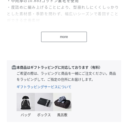
・中肉厚の10.8ozコットン裏毛を使用
・度詰めに編み上げることにより、型崩れしにくくしっかり
とした素材感・季節を問わず、幅広いシーズンで着回すこと
ができる定番素材
・80～90年代にスポーツブランドが出していたような陸上系
のロゴを連想させる、スポーティなグラフィック
more
・余裕のあるゆったりとしたフィット感で、創業時の90年代
らしいリラックススタイルを演出
・端境期にはアウターとして、冬にはインナーとして重宝す
る汎用性の高い1枚
・グラフィック＝【高橋慶次】
redeem
本商品はギフトラッピングに対応しております（有料）
ご希望の際は、ラッピングと商品を一緒にご注文ください。商品
MANASTASH/マナスタッシュ
をラッピングして、ご指定の住所にお届けします。
1993年に米国シアトルで設立された＜MANASTASH＞。
ギフトラッピングサービスについて
ブランド名の由来となる北アメリカ大陸の西海岸沿いを南北
に走るカスケード山脈から駆け落ちるマナスタッシュ山高原
は、スキーやトレッキング、マウンテンバイク、ラフティン
グ、カヤックなど多様なアウトドアスポーツが楽しめること
バッグ
ボックス
風呂敷
で有名です。創業時よりヘンプやリサイクルフリースなど環
境に優しい素材を採用して最高のアイテムを作ることを理念