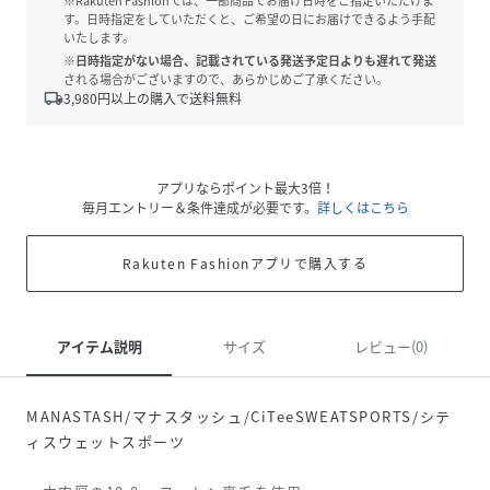
※Rakuten Fashionでは、一部商品でお届け日時をご指定いただけま
す。日時指定をしていただくと、ご希望の日にお届けできるよう手配
いたします。
※日時指定がない場合、記載されている発送予定日よりも遅れて発送
される場合がございますので、あらかじめご了承ください。
local_shipping
3,980
円以上の購入で送料無料
アプリならポイント最大3倍！
毎月エントリー＆条件達成が必要です。
詳しくはこちら
Rakuten Fashionアプリで購入する
アイテム説明
サイズ
レビュー(0)
MANASTASH/マナスタッシュ/CiTeeSWEATSPORTS/シテ
ィスウェットスポーツ