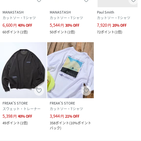
MANASTASH
MANASTASH
Paul Smith
カットソー・Tシャツ
カットソー・Tシャツ
カットソー・Tシャツ
6,600
5,544
7,920
円
40
%
OFF
円
30
%
OFF
円
20
%
OFF
60
ポイント
(
1倍
)
50
ポイント
(
1倍
)
72
ポイント
(
1倍
)
FREAK’S STORE
FREAK’S STORE
スウェット・トレーナー
カットソー・Tシャツ
5,398
3,944
円
40
%
OFF
円
21
%
OFF
49
ポイント
(
1倍
)
358
ポイント
(
10%ポイント
バック
)