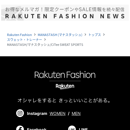
Rakuten Fashion
MANASTASH (マナスタッシュ)
トップス
navigate_next
navigate_next
navigate_next
スウェット・トレーナー
navigate_next
MANASTASH/マナスタッシュ/CiTee SWEAT SPORTS
Instagram
WOMEN
/
MEN
Facebook
LINE