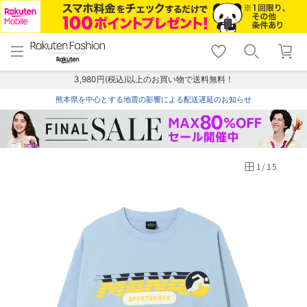
menu
home
search
favorite_border
shopping_cart
lock_outline
メニュー
トップ
検索
お気に入り
カート
ログイン
3,980円(税込)以上のお買い物で送料無料！
熊本県を中心とする地震の影響による配送遅延のお知らせ
1
/
15