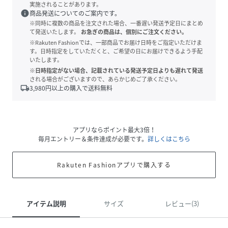
実施されることがあります。
info
商品発送についてのご案内です。
※同時に複数の商品を注文された場合、一番遅い発送予定日にまとめ
て発送いたします。
お急ぎの商品は、個別にご注文ください。
※Rakuten Fashionでは、一部商品でお届け日時をご指定いただけま
す。日時指定をしていただくと、ご希望の日にお届けできるよう手配
いたします。
※日時指定がない場合、記載されている発送予定日よりも遅れて発送
される場合がございますので、あらかじめご了承ください。
local_shipping
3,980
円以上の購入で送料無料
アプリならポイント最大3倍！
毎月エントリー＆条件達成が必要です。
詳しくはこちら
Rakuten Fashionアプリで購入する
アイテム説明
サイズ
レビュー(3)