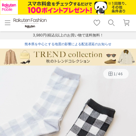
menu
home
search
favorite_border
shopping_cart
lock_outline
メニュー
トップ
検索
お気に入り
カート
ログイン
3,980円(税込)以上のお買い物で送料無料！
熊本県を中心とする地震の影響による配送遅延のお知らせ
1
/
46