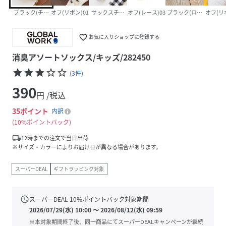
ブラック(チェック)08
オフ(リボン)01
サックスチェック02
オフ(レース)03
ブラック(ロゴ)04
オフ(リ
favorite_border
お気に入りショップに登録する
消臭アソートソックス/キッズ/282450
star
star
star
star_border
star_border
(
3
件
)
390
円 /税込
35
ポイント
内訳
10%ポイントバック
local_shipping
12時までの注文で当日出荷
※サイズ・カラーによりお届け日が異なる場合があります。
スーパーDEAL
ギフトラッピング対象
schedule
スーパーDEAL
10
%ポイントバック対象期間
2026/07/29(水) 10:00
〜
2026/08/12(水) 09:59
※本対象期間終了後、同一商品にてスーパーDEALキャンペーンが継続