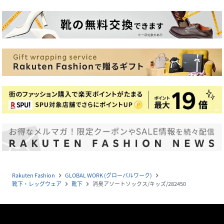
Rakuten Fashion
GLOBAL WORK (グローバルワーク)
navigate_next
navigate_next
靴下・レッグウェア
靴下
消臭アソートソックス/キッズ/282450
navigate_next
navigate_next