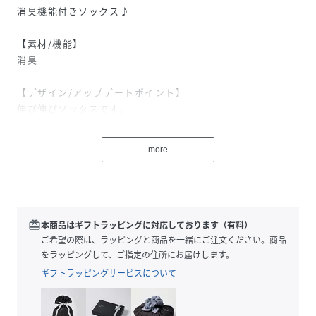
消臭機能付きソックス♪
【素材/機能】
消臭
【デザイン/アップデートポイント】
伸び伸びソックスです。
サイズは19~24cmの1サイズ展開です。
more
性別タイプ
キッズ
素材
【サックスチェック02,ブラック(チェック)08】
ポリエステル53% 綿45% ポリウレタン2%
【オフ(ライン)11,オフ(ロゴ総柄)12,オフ(グリー
redeem
本商品はギフトラッピングに対応しております（有料）
ンライン)13,オフ(くすみライン)15,グリーン(ロ
ご希望の際は、ラッピングと商品を一緒にご注文ください。商品
ゴ)17】
をラッピングして、ご指定の住所にお届けします。
綿60% ポリエステル38% ポリウレタン2%
【その他カラー】
ギフトラッピングサービスについて
綿65% ポリエステル33% ポリウレタン2%
サイズ
ONESIZE