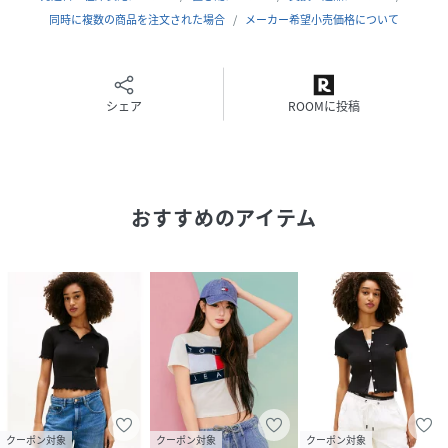
ストをプラスすることによって進化させたプレミアムライフ
同時に複数の商品を注文された場合
メーカー希望小売価格について
スタイルブランド
・【サイズ】 XS：着丈40cm 身幅42cm 肩幅38cm 袖丈
18cm / S：着丈41cm 身幅44cm 肩幅40cm 袖丈19cm /
M：着丈42cm 身幅46cm 肩幅41cm 袖丈20cm
シェア
ROOMに投稿
・アメリカンスポーツカジュアルにぴったりのショートスリ
ーブポロシャツ。トレンドのクロップド丈が上半身をコンパ
クトに見せてスタイルアップを実現します。左胸にはアクセ
ントとなるバッジロゴをプラス。また、肌に密着しすぎない
おすすめのアイテム
素材を使用しており、さらっとした快適な着心地が得られま
す。
性別タイプ
レディース
原産国
ベトナム
素材
綿97% ポリウレタン 3%
サイズ
XX-SMALL、X-SMALL、SMALL、MEDIUM、
クーポン対象
クーポン対象
クーポン対象