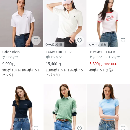
クーポン対象
クーポン対象
Calvin Klein
TOMMY HILFIGER
TOMMY HILFIGER
ポロシャツ
ポロシャツ
カットソー・Tシャツ
9,900
15,400
5,390
円
円
円
30
%
OFF
900
ポイント
(
10%ポイント
2,100
ポイント
(
15%ポイン
49
ポイント
(
1倍
)
バック
)
トバック
)