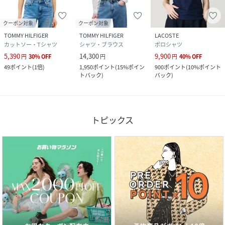
クーポン対象
クーポン対象
TOMMY HILFIGER
TOMMY HILFIGER
LACOSTE
カットソー・Tシャツ
シャツ・ブラウス
ポロシャツ
5,390
14,300
9,900
円
30
%
OFF
円
円
40
%
OFF
49
ポイント
(
1倍
)
1,950
ポイント
(
15%ポイン
900
ポイント
(
10%ポイント
トバック
)
バック
)
トピックス