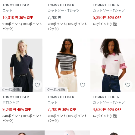
LARGE、X-LARGE
TOMMY HILFIGER
TOMMY HILFIGER
TOMMY HILFIGER
ニット
カットソー・Tシャツ
カットソー・Tシャツ
品番
NP5903_DW21363
10,010
7,700
5,390
円
30
%
OFF
円
円
30
%
OFF
(
DW21363-C1G-XS NP5903
)
910
ポイント
(
10%ポイント
700
ポイント
(
10%ポイント
49
ポイント
(
1倍
)
バック
)
バック
)
クーポン対象
クーポン対象
TOMMY HILFIGER
TOMMY HILFIGER
TOMMY HILFIGER
ポロシャツ
ニット
カットソー・Tシャツ
9,240
7,700
4,620
円
40
%
OFF
円
30
%
OFF
円
40
%
OFF
840
ポイント
(
10%ポイント
700
ポイント
(
10%ポイント
42
ポイント
(
1倍
)
バック
)
バック
)