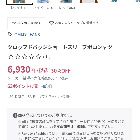
ホワイトYBL
ネイビーC1G
レッドXK3
favorite_border
お気に入りショップに登録する
TOMMY JEANS
sell
クロップドバッジショートスリーブポロシャツ
star_border
star_border
star_border
star_border
star_border
(
-
件
)
6,930
円 /税込
30
%OFF
メーカー希望小売価格
9,900
円 /税込
63
ポイント
1倍
内訳
SOLD OUT
SALE
ギフトラッピング対象
info
商品発送についてのご案内です。
※同時に複数の商品を注文された場合、一番遅い発送予定日にまとめ
て発送いたします。
お急ぎの商品は、個別にご注文ください。
※Rakuten Fashionでは、一部商品でお届け日時をご指定いただけま
す。日時指定をしていただくと、ご希望の日にお届けできるよう手配