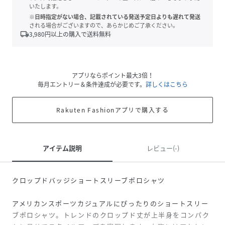
いたします。
※日時指定がない場合、記載されている発送予定日よりも遅れて発送
される場合がございますので、あらかじめご了承ください。
local_shipping
3,980
円以上の購入で送料無料
アプリならポイント最大3倍！
毎月エントリー＆条件達成が必要です。
詳しくはこちら
Rakuten Fashionアプリで購入する
アイテム説明
レビュー(-)
クロップドバッジショートスリーブポロシャツ
アメリカンスポーツカジュアルにぴったりのショートスリー
ブポロシャツ。トレンドのクロップド丈が上半身をコンパク