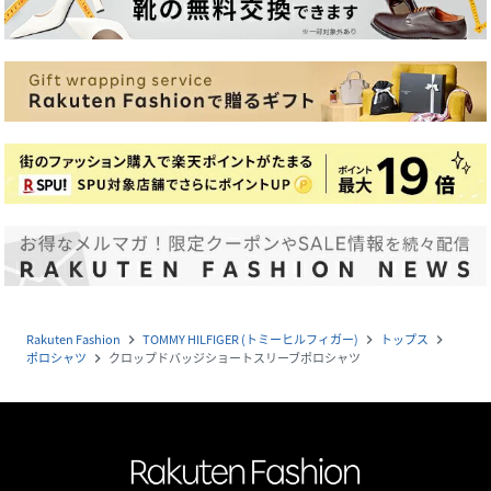
Rakuten Fashion
TOMMY HILFIGER (トミーヒルフィガー)
トップス
navigate_next
navigate_next
navigate_next
ポロシャツ
クロップドバッジショートスリーブポロシャツ
navigate_next