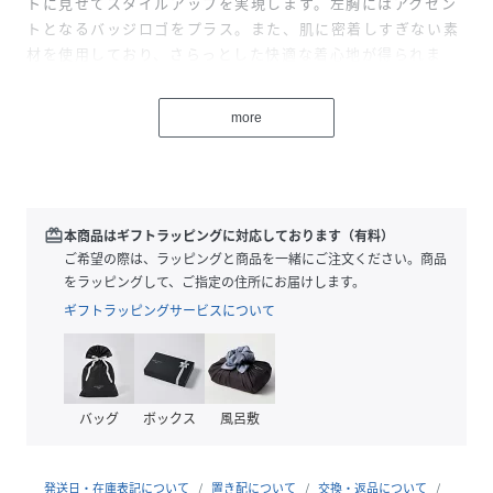
トに見せてスタイルアップを実現します。左胸にはアクセン
トとなるバッジロゴをプラス。また、肌に密着しすぎない素
材を使用しており、さらっとした快適な着心地が得られま
す。
more
【サイズ】（ｃｍ）
XS:着丈40:身幅42:肩幅38:袖丈18
S:着丈41:身幅44:肩幅40:袖丈19
M:着丈42:身幅46:肩幅41:袖丈20
redeem
本商品はギフトラッピングに対応しております（有料）
【TOMMY HILFIGER】
ご希望の際は、ラッピングと商品を一緒にご注文ください。商品
永遠のアメリカンクラシックをベースにモダンなひねりを加
をラッピングして、ご指定の住所にお届けします。
えたデザインが人気のトミーヒルフィガー。都会的で洗練さ
ギフトラッピングサービスについて
れたメンズ・ウィメンズに加え、チルドレン、ゴルフライ
ン、そしてよりカジュアルなデニムラインと豊富なカテゴリ
ーが揃うグローバルブランド。
バッグ
ボックス
風呂敷
【商品詳細】
・【TOMMY HILFIGER】＜国内正規品＞伝統的なクラシッ
ク・アメリカン・クールなスタイルを、遊び心に溢れたツイ
発送日・在庫表記について
置き配について
交換・返品について