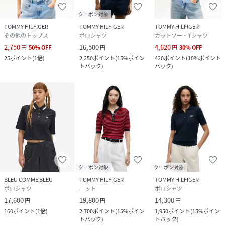
クーポン対象
TOMMY HILFIGER
TOMMY HILFIGER
TOMMY HILFIGER
その他のトップス
ポロシャツ
カットソー・Tシャツ
2,750
16,500
4,620
円
50
%
OFF
円
円
30
%
OFF
25
ポイント
(
1倍
)
2,250
ポイント
(
15%ポイン
420
ポイント
(
10%ポイント
トバック
)
バック
)
クーポン対象
クーポン対象
BLEU COMME BLEU
TOMMY HILFIGER
TOMMY HILFIGER
ポロシャツ
ニット
ポロシャツ
17,600
19,800
14,300
円
円
円
160
ポイント
(
1倍
)
2,700
ポイント
(
15%ポイン
1,950
ポイント
(
15%ポイン
トバック
)
トバック
)