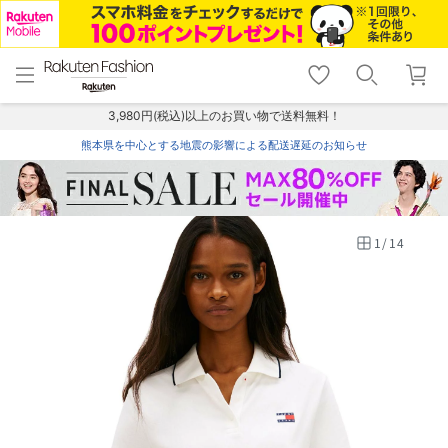
menu
home
search
favorite_border
shopping_cart
lock_outline
メニュー
トップ
検索
お気に入り
カート
ログイン
3,980円(税込)以上のお買い物で送料無料！
熊本県を中心とする地震の影響による配送遅延のお知らせ
1
/
14