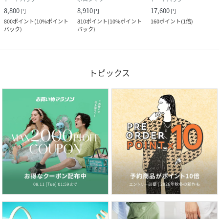
8,800
8,910
17,600
円
円
円
800
ポイント
(
10%ポイント
810
ポイント
(
10%ポイント
160
ポイント
(
1倍
)
バック
)
バック
)
トピックス