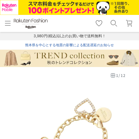
menu
home
search
favorite_border
shopping_cart
lock_outline
メニュー
トップ
検索
お気に入り
カート
ログイン
3,980円(税込)以上のお買い物で送料無料！
熊本県を中心とする地震の影響による配送遅延のお知らせ
1
/
12