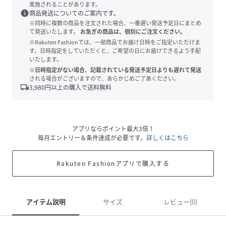
実施されることがあります。
info
商品発送についてのご案内です。
※同時に複数の商品を注文された場合、一番遅い発送予定日にまとめ
て発送いたします。
お急ぎの商品は、個別にご注文ください。
※Rakuten Fashionでは、一部商品でお届け日時をご指定いただけま
す。日時指定をしていただくと、ご希望の日にお届けできるよう手配
いたします。
※日時指定がない場合、記載されている発送予定日よりも遅れて発送
される場合がございますので、あらかじめご了承ください。
local_shipping
3,980
円以上の購入で送料無料
アプリならポイント最大3倍！
毎月エントリー＆条件達成が必要です。
詳しくはこちら
Rakuten Fashionアプリで購入する
アイテム説明
サイズ
レビュー(0)