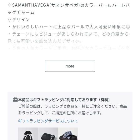
◇SAMANTHAVEGA(サマンサベガ)のカラーパールハートバ
ッグチャーム
▽デザイン
・かわいらしいハートに上品なパールで大人可愛い印象に◎
・チェーンにもビジューがあしらわれていて、どの角度から
見ても可愛いを詰め込んだデザイン。
・５色の人気カラーをご用意。お好きなカラーでコーデを楽
しんで。
more
性別タイプ
レディース
原産国
中国
redeem
本商品はギフトラッピングに対応しております（有料）
素材
亜鉛合金/エポキシ樹脂/真鍮/鉄/ガラス
ご希望の際は、ラッピングと商品を一緒にご注文ください。商品
をラッピングして、ご指定の住所にお届けします。
サイズ
FREE
ギフトラッピングサービスについて
品番
NP3928_00072511200022
(
00072511200022-00-00 NP3928
)