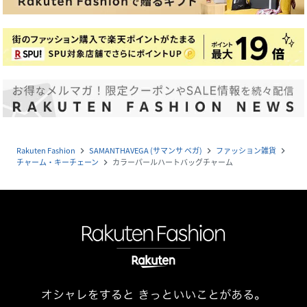
Rakuten Fashion
SAMANTHAVEGA (サマンサ ベガ)
ファッション雑貨
navigate_next
navigate_next
navigate_next
チャーム・キーチェーン
カラーパールハートバッグチャーム
navigate_next