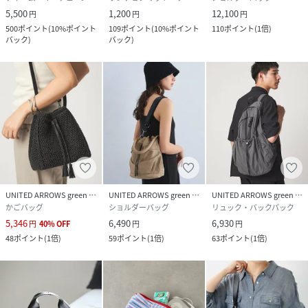
5,500
1,200
12,100
円
円
円
500
ポイント
(
10%ポイント
109
ポイント
(
10%ポイント
110
ポイント
(
1倍
)
バック
)
バック
)
UNITED ARROWS green label relaxing
UNITED ARROWS green label relaxing
UNITED ARROWS green label relaxing
かごバッグ
ショルダーバッグ
リュック・バックパック
5,346
6,490
6,930
円
40
%
OFF
円
円
48
ポイント
(
1倍
)
59
ポイント
(
1倍
)
63
ポイント
(
1倍
)