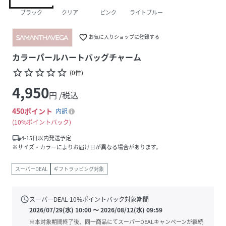
ブラック
クリア
ピンク
ライトブルー
favorite_border
お気に入りショップに登録する
カラーパールハートバッグチャーム
star_border
star_border
star_border
star_border
star_border
(
0
件
)
4,950
円 /税込
450
ポイント
内訳
10%ポイントバック
local_shipping
4-15日以内発送予定
※サイズ・カラーによりお届け日が異なる場合があります。
スーパーDEAL
ギフトラッピング対象
schedule
スーパーDEAL
10
%ポイントバック対象期間
2026/07/29(水) 10:00
〜
2026/08/12(水) 09:59
※本対象期間終了後、同一商品にてスーパーDEALキャンペーンが継続