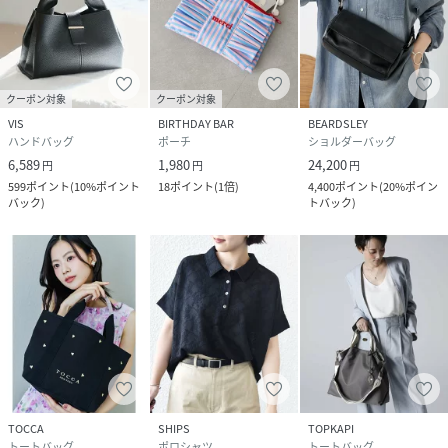
クーポン対象
クーポン対象
VIS
BIRTHDAY BAR
BEARDSLEY
ハンドバッグ
ポーチ
ショルダーバッグ
6,589
1,980
24,200
円
円
円
599
ポイント
(
10%ポイント
18
ポイント
(
1倍
)
4,400
ポイント
(
20%ポイン
バック
)
トバック
)
TOCCA
SHIPS
TOPKAPI
トートバッグ
ポロシャツ
トートバッグ