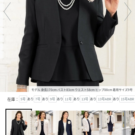
モデル 身長170cm バスト83cm ウエスト58cm ヒップ88cm 着用サイズ9号
在庫：
5号
あり
7号
あり
9号
あり
11号
あり
13号
あり
13号ABR
あり
15号ABR