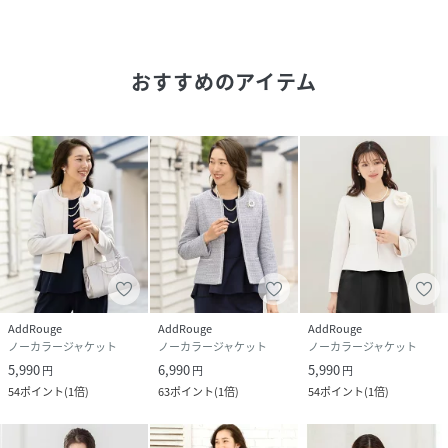
ちょっとしたお出かけにも便利なデザインです。
しわになりにくい素材でお手入れも簡単です。
おすすめのアイテム
●ご家庭で洗えるウォッシャブル仕様
ご自宅でお洗濯できるので、デイリー使いにもオススメ。
●凸凹感のあるシワになりにくい素材
小さなお子様連れのママにも嬉しい機能が付いております。
●デオドラントネーム付きジャケット
汗などのニオイに対して、消臭効果があり、
消臭タグが臭気成分と触れることにより、不快臭を減少させ
ます。
AddRouge
AddRouge
AddRouge
ノーカラージャケット
ノーカラージャケット
ノーカラージャケット
5,990
6,990
5,990
円
円
円
◎ジャケット
54
ポイント
(
1倍
)
63
ポイント
(
1倍
)
54
ポイント
(
1倍
)
・カラーレスジャケット
・長袖タイプ