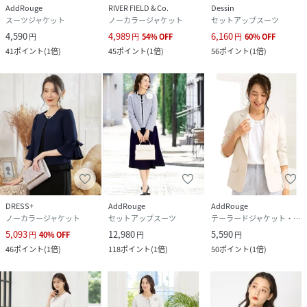
AddRouge
RIVER FIELD & Co.
Dessin
スーツジャケット
ノーカラージャケット
セットアップスーツ
4,590
4,989
6,160
円
円
54
%
OFF
円
60
%
OFF
41
ポイント
(
1倍
)
45
ポイント
(
1倍
)
56
ポイント
(
1倍
)
DRESS+
AddRouge
AddRouge
ノーカラージャケット
セットアップスーツ
テーラードジャケット・ブレザー
5,093
12,980
5,590
円
40
%
OFF
円
円
46
ポイント
(
1倍
)
118
ポイント
(
1倍
)
50
ポイント
(
1倍
)