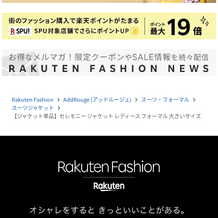
Rakuten Fashion
AddRouge (アッドルージュ)
スーツ・フォーマル
navigate_next
navigate_next
navigate_next
スーツジャケット
navigate_next
【ジャケット単品】セレモニー ジャケット レディース フォーマル 大きいサイズ