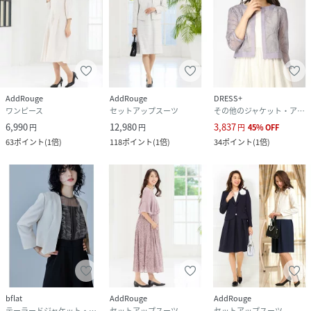
AddRouge
AddRouge
DRESS+
ワンピース
セットアップスーツ
その他のジャケット・アウター
6,990
12,980
3,837
円
円
円
45
%
OFF
63
ポイント
(
1倍
)
118
ポイント
(
1倍
)
34
ポイント
(
1倍
)
bflat
AddRouge
AddRouge
テーラードジャケット・ブレザー
セットアップスーツ
セットアップスーツ