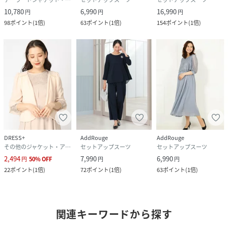
10,780
6,990
16,990
円
円
円
98
ポイント
(
1倍
)
63
ポイント
(
1倍
)
154
ポイント
(
1倍
)
DRESS+
AddRouge
AddRouge
その他のジャケット・アウター
セットアップスーツ
セットアップスーツ
2,494
7,990
6,990
円
50
%
OFF
円
円
22
ポイント
(
1倍
)
72
ポイント
(
1倍
)
63
ポイント
(
1倍
)
関連キーワードから探す