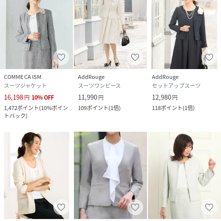
サイズ
5号、7号、9号、11号、13号、13号ABR、15号
ABR、17号ABR、19号ABR、21号ABR、23号
ABR
クリーニング
・液温は30℃を限度とし、洗濯機で非常に弱い
洗濯ができる（ネット使用）
・漂白処理はできない
COMME CA ISM
AddRouge
AddRouge
・洗濯処理後のタンブル乾燥処理はできない
スーツジャケット
スーツワンピース
セットアップスーツ
・日陰でのつり干し乾燥がよい
16,198
11,990
12,980
円
10
%
OFF
円
円
・底面温度150℃を限度としてアイロン仕上げが
1,472
ポイント
(
10%ポイン
109
ポイント
(
1倍
)
118
ポイント
(
1倍
)
できる（あて布使用）
トバック
)
・石油系溶剤による弱いドライクリーニングが
できる
・非常に弱いウェットクリーニング処理ができ
る
品番
NP3197_t5281
(
t5281-003-005 NP3197
)