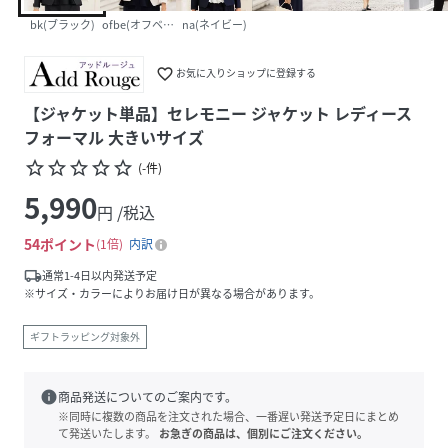
bk(ブラック)
ofbe(オフベージュ)
na(ネイビー)
favorite_border
お気に入りショップに登録する
【ジャケット単品】セレモニー ジャケット レディース
フォーマル 大きいサイズ
star_border
star_border
star_border
star_border
star_border
(
-
件
)
5,990
円 /税込
54
ポイント
1倍
内訳
local_shipping
通常1-4日以内発送予定
※サイズ・カラーによりお届け日が異なる場合があります。
ギフトラッピング対象外
info
商品発送についてのご案内です。
※同時に複数の商品を注文された場合、一番遅い発送予定日にまとめ
て発送いたします。
お急ぎの商品は、個別にご注文ください。