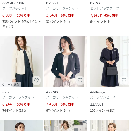
COMME CA ISM
DRESS+
DRESS+
品#ドビー#きれいめ#きれいめファッション#きれいめコーデ
スーツジャケット
ノーカラージャケット
セットアップスーツ
#セレモニー#入卒#シンプル#大人レディ#フェミニン#レディ
8,098
3,549
7,143
円
55
%
OFF
円
30
%
OFF
円
45
%
OFF
スタイル#洗える#顔合わせ
736
ポイント
(
10%ポイント
32
ポイント
(
1倍
)
64
ポイント
(
1倍
)
バック
)
★ショップのお気に入り登録
ブランドのお得な情報を受取ることができます。
★商品のお気に入り登録
再入荷通知や、お得な情報を受け取ることができます。
クーポン対象
モデル身長170cmバスト83cmウエスト58cmヒップ88cm着
a.v.v
ANY SIS
AddRouge
用サイズ9号
ノーカラージャケット
ノーカラージャケット
スーツワンピース
8,244
7,450
11,990
円
50
%
OFF
円
50
%
OFF
円
性別タイプ
レディース
74
ポイント
(
1倍
)
67
ポイント
(
1倍
)
109
ポイント
(
1倍
)
素材
表地：ポリエステル100%
裏地：ポリエステル100%