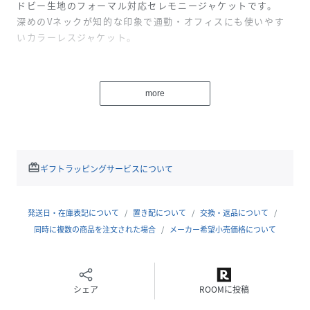
ドビー生地のフォーマル対応セレモニージャケットです。
深めのVネックが知的な印象で通勤・オフィスにも使いやす
いカラーレスジャケット。
ワンピースドレスはもちろん、パンツスーツやスカートなど
そのようなボトムとも相性の良いアイテム。
more
入学式・卒業式などのセレモニーはもちろん、通勤Styleや
結婚式のコーディネートにもおすすめです。
・・・・・・・・・・・・・・・・・・・・・・
●カラーレスジャケット
redeem
ギフトラッピングサービスについて
きめの細かいドビー織の生地が、張りのある美しいシルエッ
トに。
ラメはないので、オフィスでも使うことができます。
発送日・在庫表記について
置き配について
交換・返品について
同時に複数の商品を注文された場合
メーカー希望小売価格について
■商品のポイント
シェア
ROOMに投稿
●着回し力抜群なシンプルデザイン
セレモニーやかしこまったお席にはもちろん