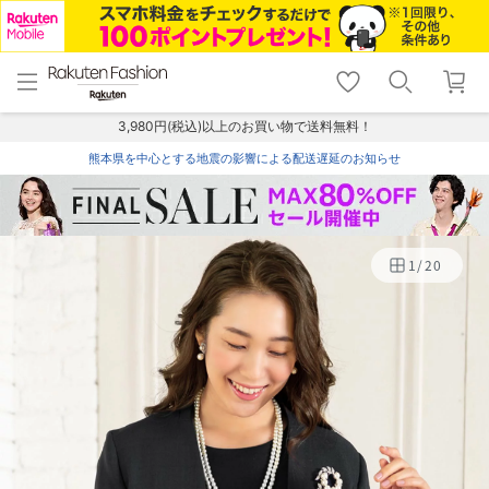
menu
home
search
favorite_border
shopping_cart
lock_outline
メニュー
トップ
検索
お気に入り
カート
ログイン
3,980円(税込)以上のお買い物で送料無料！
熊本県を中心とする地震の影響による配送遅延のお知らせ
1
/
20