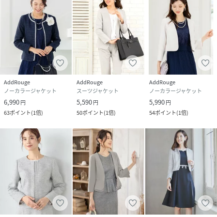
・ドビー生地
・裏地付き
・ポケット付き
◎カラー
・ブラック（黒）
・ネイビー（紺）
AddRouge
AddRouge
AddRouge
ノーカラージャケット
スーツジャケット
ノーカラージャケット
・オフベージュ
6,990
5,590
5,990
円
円
円
63
ポイント
(
1倍
)
50
ポイント
(
1倍
)
54
ポイント
(
1倍
)
■おすすめ着用シーン
入学式や入園式、卒業式や卒園式はもちろん、七五三・お宮
参りなどフォーマルな装いがおすすめのシーンにぴったり。
授業参観などの学校行事、発表会など、上品かつきちんと感
が求められる場面に、定番のきれいめセレモニースタイルと
して。
#20代#30代#40代#50代#60代#ジャケット#綺麗め#大人#上