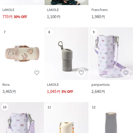
LAKOLE
LAKOLE
Francfranc
770
1,100
1,980
円
30
%
OFF
円
円
7
8
9
Rora
LAKOLE
panpantutu
3,465
1,045
2,640
円
円
5
%
OFF
円
10
11
12