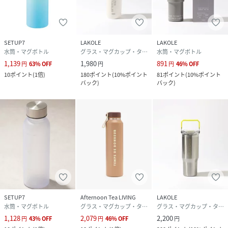
SETUP7
LAKOLE
LAKOLE
水筒・マグボトル
グラス・マグカップ・タンブラー
水筒・マグボトル
1,139
1,980
891
円
63
%
OFF
円
円
46
%
OFF
10
ポイント
(
1倍
)
180
ポイント
(
10%ポイント
81
ポイント
(
10%ポイント
バック
)
バック
)
SETUP7
Afternoon Tea LIVING
LAKOLE
水筒・マグボトル
グラス・マグカップ・タンブラー
グラス・マグカップ・タンブラー
1,128
2,079
2,200
円
43
%
OFF
円
46
%
OFF
円