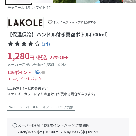
チャコール(18)
ホワイト(10)
favorite_border
お気に入りショップに登録する
【保温保冷】ハンドル付き真空ボトル(700ml)
star
star
star
star
star_border
(
3
件
)
1,280
円 /税込
22
%OFF
メーカー希望小売価格
1,650
円 /税込
116
ポイント
内訳
10%ポイントバック
local_shipping
通常1-4日以内発送予定
※サイズ・カラーによりお届け日が異なる場合があります。
SALE
スーパーDEAL
ギフトラッピング対象
schedule
スーパーDEAL
10
%ポイントバック対象期間
2026/07/30(木) 10:00
〜
2026/08/12(水) 09:59