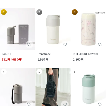
1
2
3
LAKOLE
Francfranc
INTERMODE KAWABE
891
1,980
2,860
円
46
%
OFF
円
円
4
5
6