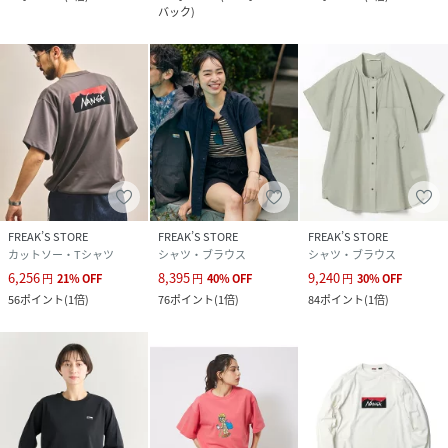
バック
)
FREAK’S STORE
FREAK’S STORE
FREAK’S STORE
カットソー・Tシャツ
シャツ・ブラウス
シャツ・ブラウス
6,256
8,395
9,240
円
21
%
OFF
円
40
%
OFF
円
30
%
OFF
56
ポイント
(
1倍
)
76
ポイント
(
1倍
)
84
ポイント
(
1倍
)