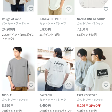
原産国
中国
素材
綿50％ ポリエステル47％ レーヨン3％
Rouge vif la cle
NANGA ONLINE SHOP
NANGA ONLINE SHOP
パーカー・フーディー
カットソー・Tシャツ
カットソー・Tシャツ
24,200
5,830
7,150
サイズ
99(FREE)
円
円
円
2,200
ポイント
(
10%ポイン
53
ポイント
(
1倍
)
65
ポイント
(
1倍
)
トバック
)
クリーニング
手洗い
品番
NP1587_5207
(
5207-9879-09-99 NP1587
)
NICOLE
BAYFLOW
FREAK’S STORE
カットソー・Tシャツ
カットソー・Tシャツ
カットソー・Tシャツ
8,690
6,490
6,256
円
円
円
21
%
OFF
79
ポイント
(
1倍
)
590
ポイント
(
10%ポイント
56
ポイント
(
1倍
)