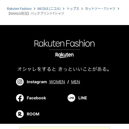
Rakuten Fashion
NICOLE (ニコル)
トップス
カットソー・Tシャツ
navigate_next
navigate_next
navigate_next
navigate_next
【NANGA別注】バックプリントTシャツ
Instagram
WOMEN
/
MEN
Facebook
LINE
ROOM