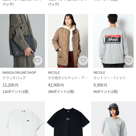
バック
)
バック
)
NANGA ONLINE SHOP
NICOLE
NICOLE
クラッチバッグ
その他のジャケット・アウター
カットソー・Tシャツ
13,200
42,900
9,900
円
円
円
120
ポイント
(
1倍
)
390
ポイント
(
1倍
)
90
ポイント
(
1倍
)