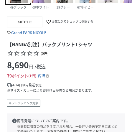
49ブラック
09ホワイト
29グレー
67ネイビー
favorite_border
お気に入りショップに登録する
Grand PARK NICOLE
sell
【NANGA別注】バックプリントTシャツ
star_border
star_border
star_border
star_border
star_border
(
0
件
)
8,690
円 /税込
79
ポイント
1倍
内訳
local_shipping
4-14日以内発送予定
※サイズ・カラーによりお届け日が異なる場合があります。
ギフトラッピング対象
info
商品発送についてのご案内です。
※同時に複数の商品を注文された場合、一番遅い発送予定日にまとめ
て発送いたします。
お急ぎの商品は、個別にご注文ください。