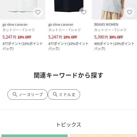
go slow caravan
go slow caravan
BEAMS WOMEN
カットソー・Tシャツ
カットソー・Tシャツ
カットソー・Tシャツ
5,247
5,247
5,390
円
10
%
OFF
円
10
%
OFF
円
30
%
OFF
477
ポイント
(
10%ポイント
477
ポイント
(
10%ポイント
490
ポイント
(
10%ポイント
バック
)
バック
)
バック
)
関連キーワードから探す
search
search
ノースリーブ
ミドル丈
トピックス