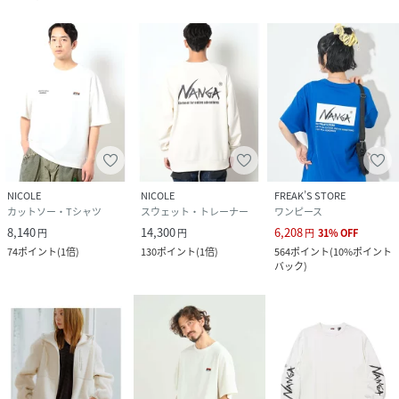
す。
＊ドローコードで長さ調整も可能なので、パンツだけでなく
スカートとも合わせて頂けます。
※画像の商品はサンプルです。実際の商品とは仕様・加工・
サイズ・素材が若干異なる場合がございます。
※掲載画像の商品の色味は、撮影場所や光の当たり具合など
により色味が異なって見える場合がございます。
商品の色味は、生地アップの画像をご参照ください。
また、お客様のお使いのPC・スマートフォン等のモニター環
NICOLE
NICOLE
FREAK’S STORE
カットソー・Tシャツ
スウェット・トレーナー
ワンピース
境などにより色味が異なって見える場合がございます。予め
8,140
14,300
6,208
円
円
円
31
%
OFF
ご了承の上ご注文ください。
74
ポイント
(
1倍
)
130
ポイント
(
1倍
)
564
ポイント
(
10%ポイント
バック
)
09ホワイト：169cmB80W59H88着用サイズ：99(FREE)
49ブラック：169cmB80W59H88着用サイズ：99(FREE)
67ネイビー：169cmB80W59H88着用サイズ：99(FREE)
29グレー：165cmB80W58H90着用サイズ：99(FREE)
性別タイプ
レディース