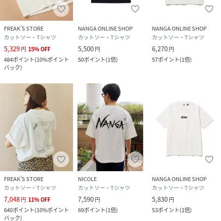
＊胸ポケットあり
＊胸にNANGAのワンポイント刺繍
FREAK’S STORE
NANGA ONLINE SHOP
NANGA ONLINE SHOP
＊左袖にNANGAビスあり
カットソー・Tシャツ
カットソー・Tシャツ
カットソー・Tシャツ
5,329
5,500
6,270
円
15
%
OFF
円
円
■fabric
484
ポイント
(
10%ポイント
50
ポイント
(
1倍
)
57
ポイント
(
1倍
)
バック
)
正規代理店取り扱い商品
……………………
透け感：白わずかあり
裏地：なし
伸縮性：あり
光沢感：なし
洗濯方法：家庭でのお手入れ可能
……………………
FREAK’S STORE
NICOLE
NANGA ONLINE SHOP
※詳しいお手入れ方法は商品タグをご参照ください
カットソー・Tシャツ
カットソー・Tシャツ
カットソー・Tシャツ
7,048
7,590
5,830
円
11
%
OFF
円
円
■coordinate
640
ポイント
(
10%ポイント
69
ポイント
(
1倍
)
53
ポイント
(
1倍
)
＊袖はやや長めなのでロールアップしての着こなしも素敵で
バック
)