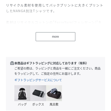
リサイクル素材を使用してバックプリントに大きくプリント
したNANGA別注Tシャツです。
素材はリサイクルコットンの”FerreYarn(フェレヤーン)”を
使い、滑らかな肌触りにサスティナブルなリサイクル素材、
リカバー糸を使用したコットン生地で作られています。
more
さらに、ポリエステルを混紡する事で生地に強度としなやか
さをプラスしています。
裾にドローコードを入れ、オリジナルの形でオーダーしまし
た。
背面プリントも、ＮＡＮＧＡロゴに
redeem
本商品はギフトラッピングに対応しております（有料）
Garmentforentireadventuresをプラスしたオリジナルで
ご希望の際は、ラッピングと商品を一緒にご注文ください。商品
す。
をラッピングして、ご指定の住所にお届けします。
更に、胸にはポケットを配置し、そこにかかるようにＮＡＮ
ギフトラッピングサービスについて
ＧＡのロゴを刺繍しています。
グランドパークのレディースでは初めてのNANGA別注Tシャ
ツなので、特別感を詰め込んだ1枚です。
バッグ
ボックス
風呂敷
【FerreYarn】