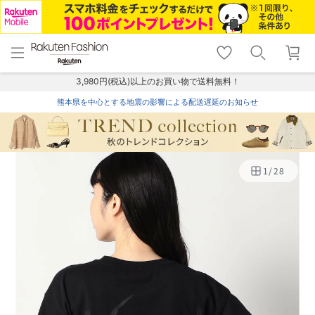
menu
home
search
favorite_border
shopping_cart
lock_outline
メニュー
トップ
検索
お気に入り
カート
ログイン
3,980円(税込)以上のお買い物で送料無料！
熊本県を中心とする地震の影響による配送遅延のお知らせ
1
/
28