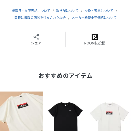
リサイクルコットンを色分けし、独自の技術へ糸へ再生して
います。
発送日・在庫表記について
置き配について
交換・返品について
糸を紡績する工程で水を一切使用しないので大幅なエネルギ
同時に複数の商品を注文された場合
メーカー希望小売価格について
ーの削減を行うことが可能です。
環境への負荷に配慮したNANGAの定番素材です。
シェア
ROOMに投稿
「NANGA（ナンガ）」社名の由来はヒマラヤにある8、000
メートル級の高峰“ナンガバルバット”。
伊吹山の麓、滋賀県米原市の創業74年の国産「羽毛商品」メ
ーカーです。
おすすめのアイテム
主にシュラフ（寝袋）やジャケット・パンツ等登山アパレル
を国内生産しています。
社員が“モノづくり”をしているというポリシーを持ち、お客
様の背景を考え、手間がかかっても、ベストだと判断した技
術で縫製しています。
■detail
＊裾ドローコード仕様
＊バックプリントロゴあり