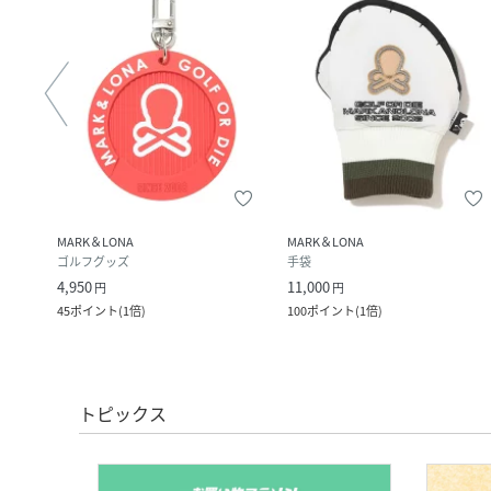
MARK＆LONA
MARK＆LONA
ゴルフグッズ
手袋
4,950
11,000
円
円
45
ポイント
(
1倍
)
100
ポイント
(
1倍
)
トピックス