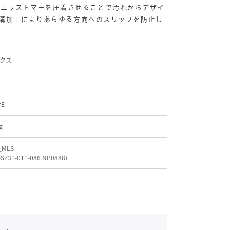
ーエラストマーを圧着させることで汚れからデザイ
型の溝加工によりあらゆる方向へのスリップを防止し
。
クス
E
g
_MLS
-SZ31-011-086 NP0888
)