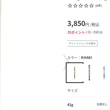
star_border
star_border
star_border
star_border
star_border
(
0
件
)
3,850
円 /税込
35
ポイント
1倍
内訳
ギフトラッピング対象外
カラー：
KHAKI
サイズ
42g
在庫なし