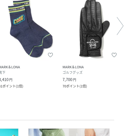
MARK＆LONA
MARK＆LONA
MARK
靴下
ゴルフグッズ
ゴル
3,410
7,700
8,800
円
円
31
ポイント
(
1倍
)
70
ポイント
(
1倍
)
80
ポ