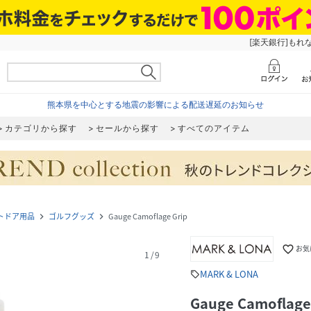
[楽天銀行]もれ
熊本県を中心とする地震の影響による配送遅延のお知らせ
カテゴリから探す
セールから探す
すべてのアイテム
トドア用品
ゴルフグッズ
Gauge Camoflage Grip
navigate_next
navigate_next
favorite_border
お気
1
/
9
MARK & LONA
sell
Gauge Camoflage