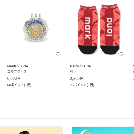
MARK＆LONA
MARK＆LONA
ゴルフグッズ
靴下
6,600
2,860
円
円
60
ポイント
(
1倍
)
26
ポイント
(
1倍
)