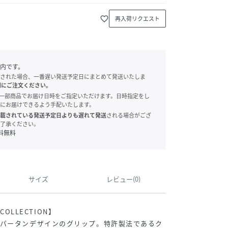
favorite_border
再入荷リクエスト
内です。
された場合、一番遅い発送予定日にまとめて発送いたしま
別にご注文ください。
onでは、一部商品でお届け日時をご指定いただけます。日時指定をし
にお届けできるよう手配いたします。
載されている発送予定日よりも遅れて発送
される場合がござ
了承ください。
料無料
サイズ
レビュー(0)
RCOLLECTION】
ュパータンデザインのグリップ。特許製法であるク