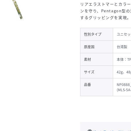
リアエラストマーとカラ
ンを守り、Pentagon
するグリッピングを実現
性別タイプ
ユニセッ
原産国
台湾製
素材
本体：TP
サイズ
42g、48
品番
NP0888
(
MLS-5A