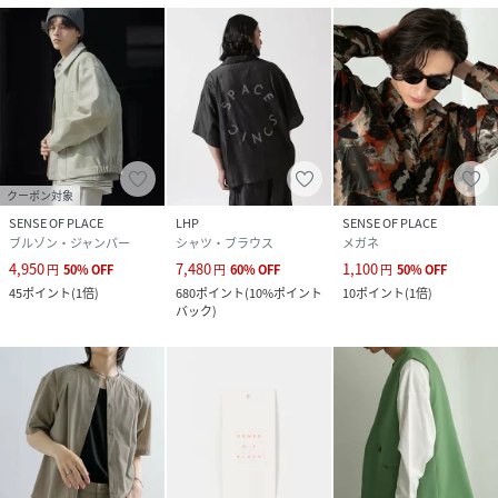
クーポン対象
SENSE OF PLACE
LHP
SENSE OF PLACE
ブルゾン・ジャンパー
シャツ・ブラウス
メガネ
4,950
7,480
1,100
円
50
%
OFF
円
60
%
OFF
円
50
%
OFF
45
ポイント
(
1倍
)
680
ポイント
(
10%ポイント
10
ポイント
(
1倍
)
バック
)