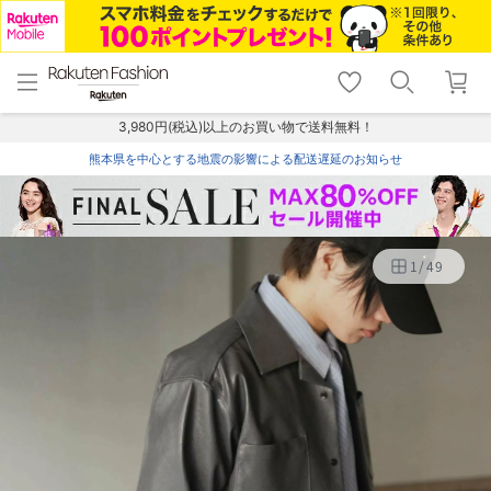
menu
home
search
favorite_border
shopping_cart
lock_outline
メニュー
トップ
検索
お気に入り
カート
ログイン
3,980円(税込)以上のお買い物で送料無料！
熊本県を中心とする地震の影響による配送遅延のお知らせ
1
/
49