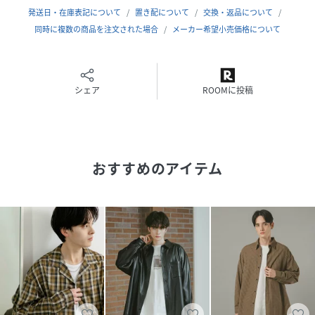
発送日・在庫表記について
置き配について
交換・返品について
総重量 : 約660g
同時に複数の商品を注文された場合
メーカー希望小売価格について
※商品画像は、光の当たり具合やパソコンなどの閲覧環境に
より、実際の色味と異なって見える場合がございます。予め
ご了承ください。
シェア
ROOMに投稿
※商品の色味の目安は、商品単体の画像をご参照ください。
▼お気に入り登録のおすすめ▼
お気に入り登録商品は、マイページにて現在の価格情報や在
おすすめのアイテム
庫状況の確認が可能です。
お買い物リストの管理に是非ご利用下さい。
素材感
透け感 : なし
伸縮性 : ややあり
裏地 : なし