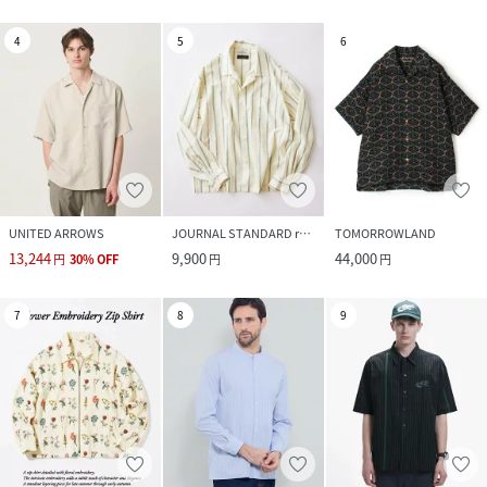
4
5
6
UNITED ARROWS
JOURNAL STANDARD relume
TOMORROWLAND
13,244
9,900
44,000
円
30
%
OFF
円
円
7
8
9