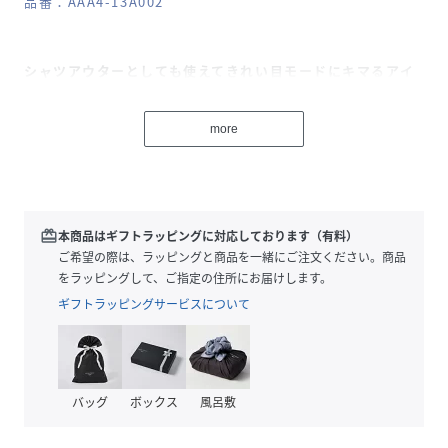
品番：AAA4-13A002
シャツアウターとしても使えてきれい目モードにキマるアイ
テム!
more
〇抜け感のあるオープンカラーデザイン
〇ゆったりルーズなサイズ感
〇しっかりとした肉感で安心感のある着心地
styling
redeem
本商品はギフトラッピングに対応しております（有料）
スラックスやフレアパンツと合わせてきれい目モードなスタ
ご希望の際は、ラッピングと商品を一緒にご注文ください。商品
イリングがおすすめ◯シャツアウターとしてインナーにベー
をラッピングして、ご指定の住所にお届けします。
シックなシャツを合わせて大人なレイヤードスタイルもおす
ギフトラッピングサービスについて
すめです!
material
程よいシボ感と微光沢のある素材を使用しています。
バッグ
ボックス
風呂敷
【2025 Spring/Summer】【25SS】