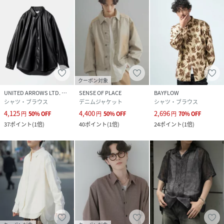
クーポン対象
UNITED ARROWS LTD. OUTLET
SENSE OF PLACE
BAYFLOW
シャツ・ブラウス
デニムジャケット
シャツ・ブラウス
4,125
4,400
2,696
円
50
%
OFF
円
50
%
OFF
円
70
%
OFF
37
ポイント
(
1倍
)
40
ポイント
(
1倍
)
24
ポイント
(
1倍
)