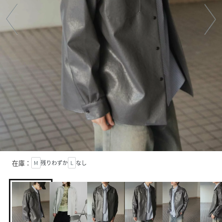
在庫：
M
残りわずか
L
なし