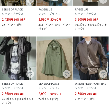
光沢 : あり
ポケット : あり
SENSE OF PLACE
RAGEBLUE
RAGEBLUE
シャツ・ブラウス
シャツ・ブラウス
シャツ・ブラウス
2,420
3,995
3,300
円
60
%
OFF
円
50
%
OFF
円
50
%
OFF
性別タイプ
メンズ
22
ポイント
(
1倍
)
363
ポイント
(
10%ポイント
300
ポイント
(
10%ポイント
バック
)
バック
)
原産国
中国
素材
合成皮革
サイズ
M、L
品番
NP0106_AAA4
(
AAA4-13A002-4-5 NP0106
)
SENSE OF PLACE
SENSE OF PLACE
URBAN RESEARCH ITEMS
シャツ・ブラウス
シャツ・ブラウス
シャツ・ブラウス
2,860
2,990
2,396
円
60
%
OFF
円
61
%
OFF
円
70
%
OFF
260
ポイント
(
10%ポイント
27
ポイント
(
1倍
)
21
ポイント
(
1倍
)
バック
)