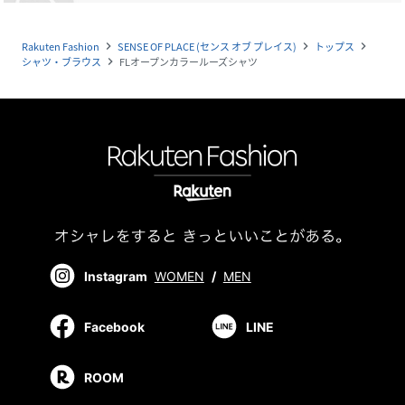
Rakuten Fashion
SENSE OF PLACE (センス オブ プレイス)
トップス
navigate_next
navigate_next
navigate_next
シャツ・ブラウス
FLオープンカラールーズシャツ
navigate_next
Instagram
WOMEN
/
MEN
Facebook
LINE
ROOM