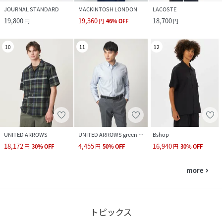
JOURNAL STANDARD
MACKINTOSH LONDON
LACOSTE
19,800
19,360
18,700
円
円
46
%
OFF
円
10
11
12
UNITED ARROWS
UNITED ARROWS green label relaxing
Bshop
18,172
4,455
16,940
円
30
%
OFF
円
50
%
OFF
円
30
%
OFF
more
navigate_next
トピックス