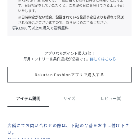
※Rakuten Fashionでは、一部商品でお届け日時をご指定いただけま
す。日時指定をしていただくと、ご希望の日にお届けできるよう手配
いたします。
※日時指定がない場合、記載されている発送予定日よりも遅れて発送
される場合がございますので、あらかじめご了承ください。
local_shipping
3,980
円以上の購入で送料無料
アプリならポイント最大3倍！
毎月エントリー＆条件達成が必要です。
詳しくはこちら
Rakuten Fashionアプリで購入する
アイテム説明
サイズ
レビュー(0)
店舗にてお問い合わせの際は、下記の品番をお申し付け下さ
い。