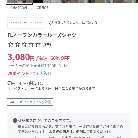
CHARCOAL
GREIGE
favorite_border
お気に入りショップに登録する
FLオープンカラールーズシャツ
star_border
star_border
star_border
star_border
star_border
(
0
件
)
3,080
円 /税込
60
%OFF
メーカー希望小売価格
7,700
円 /税込
28
ポイント
1倍
内訳
local_shipping
4-15日以内発送予定
※サイズ・カラーによりお届け日が異なる場合があります。
SALE
ギフトラッピング対象
info
商品発送についてのご案内です。
※同時に複数の商品を注文された場合、一番遅い発送予定日にまとめ
て発送いたします。
お急ぎの商品は、個別にご注文ください。