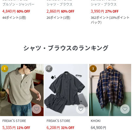
ブルゾン・ジャンパー
シャツ・ブラウス
シャツ・ブラウス
4,840
2,860
3,990
円
60
%
OFF
円
60
%
OFF
円
27
%
OFF
44
ポイント
(
1倍
)
26
ポイント
(
1倍
)
362
ポイント
(
10%ポイント
バック
)
シャツ・ブラウス
のランキング
1
2
3
FREAK’S STORE
FREAK’S STORE
KHOKI
5,335
6,208
64,900
円
11
%
OFF
円
31
%
OFF
円