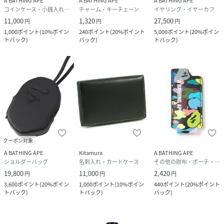
A BATHING APE
A BATHING APE
A BATHING APE
コインケース・小銭入れ・札入れ
チャーム・キーチェーン
イヤリング・イヤーカフ
11,000
1,320
27,500
円
円
円
1,000
ポイント
(
10%ポイン
240
ポイント
(
20%ポイント
5,000
ポイント
(
20%ポイン
トバック
)
バック
)
トバック
)
クーポン対象
A BATHING APE
Kitamura
A BATHING APE
ショルダーバッグ
名刺入れ・カードケース
その他の財布・ポーチ・ケース
19,800
11,000
2,420
円
円
円
3,600
ポイント
(
20%ポイン
1,000
ポイント
(
10%ポイン
440
ポイント
(
20%ポイント
トバック
)
トバック
)
バック
)