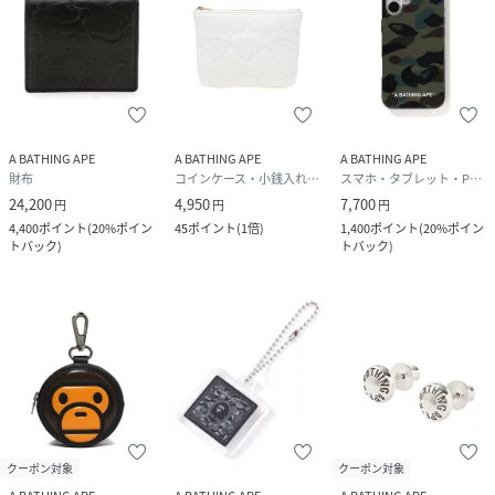
A BATHING APE
A BATHING APE
A BATHING APE
財布
コインケース・小銭入れ・札入れ
スマホ・タブレット・PCケース/カバー
24,200
4,950
7,700
円
円
円
4,400
ポイント
(
20%ポイン
45
ポイント
(
1倍
)
1,400
ポイント
(
20%ポイン
トバック
)
トバック
)
クーポン対象
クーポン対象