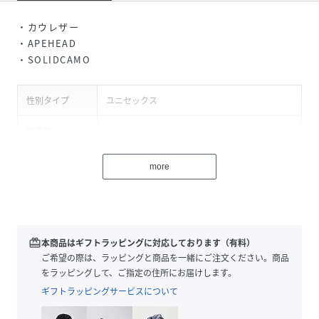
・カウレザー
・APEHEAD
・SOLIDCAMO
性別タイプ
ユニセックス
原産国
ベトナム
素材
牛革
more
サイズ
F
品番
NN9525_1L30190012
(
1L30190012-BLK-00F NN9525
)
redeem
本商品はギフトラッピングに対応しております（有料）
ご希望の際は、ラッピングと商品を一緒にご注文ください。商品
をラッピングして、ご指定の住所にお届けします。
ギフトラッピングサービスについて