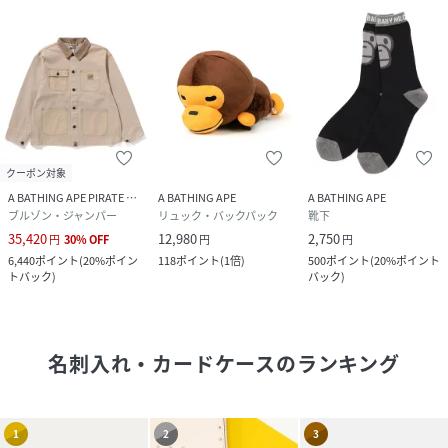
クーポン対象
A BATHING APE PIRATE STORE
A BATHING APE
A BATHING APE
ブルゾン・ジャンパー
リュック・バックパック
靴下
35,420
12,980
2,750
円
30
%
OFF
円
円
6,440
ポイント
(
20%ポイン
118
ポイント
(
1倍
)
500
ポイント
(
20%ポイント
トバック
)
バック
)
名刺入れ・カードケース
のランキング
1
2
3