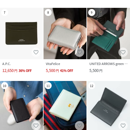
7
8
9
A.P.C.
VitaFelice
UNITED ARROWS green label relaxing
12,650
5,500
5,500
円
36
%
OFF
円
41
%
OFF
円
10
11
12