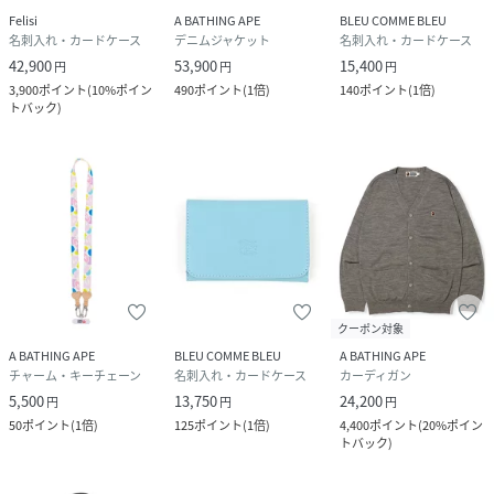
Felisi
A BATHING APE
BLEU COMME BLEU
名刺入れ・カードケース
デニムジャケット
名刺入れ・カードケース
42,900
53,900
15,400
円
円
円
3,900
ポイント
(
10%ポイン
490
ポイント
(
1倍
)
140
ポイント
(
1倍
)
トバック
)
クーポン対象
A BATHING APE
BLEU COMME BLEU
A BATHING APE
チャーム・キーチェーン
名刺入れ・カードケース
カーディガン
5,500
13,750
24,200
円
円
円
50
ポイント
(
1倍
)
125
ポイント
(
1倍
)
4,400
ポイント
(
20%ポイン
トバック
)