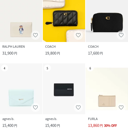
RALPH LAUREN
COACH
COACH
31,900
19,800
17,600
円
円
円
4
5
6
agnes b.
agnes b.
FURLA
15,400
15,400
13,860
円
円
円
30
%
OFF