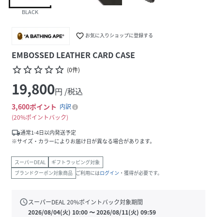
BLACK
favorite_border
お気に入りショップに登録する
EMBOSSED LEATHER CARD CASE
star_border
star_border
star_border
star_border
star_border
(
0
件
)
19,800
円 /税込
3,600
ポイント
内訳
20%ポイントバック
local_shipping
通常1-4日以内発送予定
※サイズ・カラーによりお届け日が異なる場合があります。
スーパーDEAL
ギフトラッピング対象
ブランドクーポン対象商品
ご利用には
ログイン
・獲得が必要です。
schedule
スーパーDEAL
20
%ポイントバック対象期間
2026/08/04(火) 10:00
〜
2026/08/11(火) 09:59