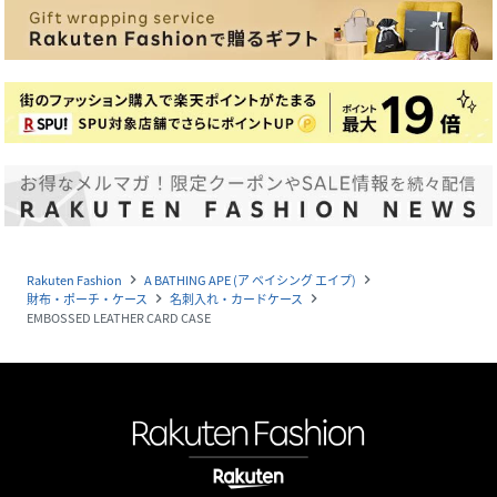
Rakuten Fashion
A BATHING APE (ア ベイシング エイプ)
navigate_next
navigate_next
財布・ポーチ・ケース
名刺入れ・カードケース
navigate_next
navigate_next
EMBOSSED LEATHER CARD CASE