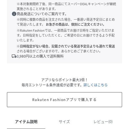
※本対象期間終了後、同一商品にてスーパーDEALキャンペーンが継続
実施されることがあります。
info
商品発送についてのご案内です。
※同時に複数の商品を注文された場合、一番遅い発送予定日にまとめ
て発送いたします。
お急ぎの商品は、個別にご注文ください。
※Rakuten Fashionでは、一部商品でお届け日時をご指定いただけま
す。日時指定をしていただくと、ご希望の日にお届けできるよう手配
いたします。
※日時指定がない場合、記載されている発送予定日よりも遅れて発送
される場合がございますので、あらかじめご了承ください。
local_shipping
3,980
円以上の購入で送料無料
アプリならポイント最大3倍！
毎月エントリー＆条件達成が必要です。
詳しくはこちら
Rakuten Fashionアプリで購入する
アイテム説明
サイズ
レビュー(0)