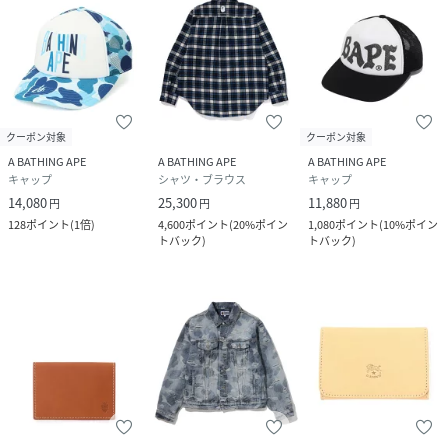
クーポン対象
クーポン対象
A BATHING APE
A BATHING APE
A BATHING APE
キャップ
シャツ・ブラウス
キャップ
14,080
25,300
11,880
円
円
円
128
ポイント
(
1倍
)
4,600
ポイント
(
20%ポイン
1,080
ポイント
(
10%ポイン
トバック
)
トバック
)