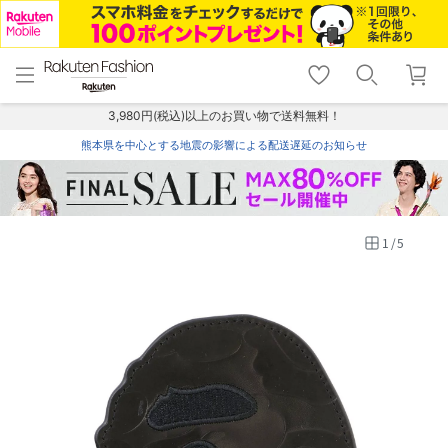
menu
home
search
favorite_border
shopping_cart
lock_outline
メニュー
トップ
検索
お気に入り
カート
ログイン
3,980円(税込)以上のお買い物で送料無料！
熊本県を中心とする地震の影響による配送遅延のお知らせ
1
/
5