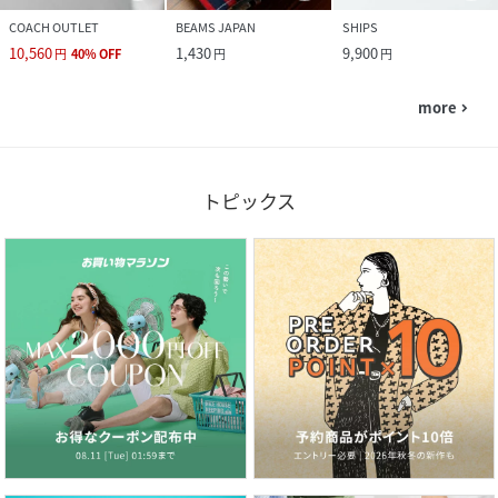
COACH OUTLET
BEAMS JAPAN
SHIPS
10,560
1,430
9,900
円
40
%
OFF
円
円
more
navigate_next
トピックス