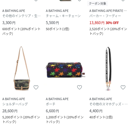
クーポン対象
A BATHING APE
A BATHING APE
A BATHING APE PIRATE STORE
その他のインテリア・生活雑貨
チャーム・キーチェーン
パーカー・フーディー
3,300
5,500
13,860
円
円
円
30
%
OFF
600
ポイント
(
20%ポイント
50
ポイント
(
1倍
)
2,520
ポイント
(
20%ポイン
バック
)
トバック
)
A BATHING APE
A BATHING APE
A BATHING APE
ショルダーバッグ
ポーチ
その他のスマホグッズ・オーディオ機器
28,600
6,600
4,400
円
円
円
5,200
ポイント
(
20%ポイン
1,200
ポイント
(
20%ポイン
40
ポイント
(
1倍
)
トバック
)
トバック
)