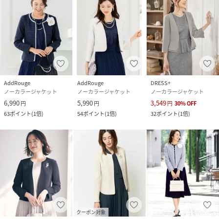
◎カラー
・ブラック（黒）
・ネイビー（紺）
・オフベージュ
AddRouge
AddRouge
DRESS+
ノーカラージャケット
ノーカラージャケット
ノーカラージャケット
■おすすめ着用シーン
6,990
5,990
3,549
円
円
円
30
%
OFF
入学式や入園式、卒業式や卒園式はもちろん、七五三・お宮
63
ポイント
(
1倍
)
54
ポイント
(
1倍
)
32
ポイント
(
1倍
)
参りなどフォーマルな装いがおすすめのシーンにぴったり。
授業参観などの学校行事、発表会など、上品かつきちんと感
が求められる場面に、定番のきれいめセレモニースタイルと
して。
#20代#30代#40代#50代#60代#ノーカラージャケット#綺麗
め#きれいめ#大人#上品#きれいめファッション#きれいめコ
ーデ#セレモニー#入卒#シンプル#大人レディ#フェミニン#レ
ディスタイル#洗える#顔合わせ#発表会#大きいサイズ#小さ
クーポン対象
いサイズ#カジュアル#おしゃれ#お宮参り#参観日#母#服装