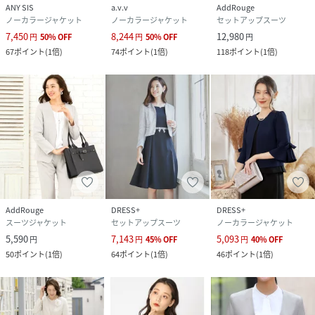
ANY SIS
a.v.v
AddRouge
ノーカラージャケット
ノーカラージャケット
セットアップスーツ
7,450
8,244
12,980
円
50
%
OFF
円
50
%
OFF
円
67
ポイント
(
1倍
)
74
ポイント
(
1倍
)
118
ポイント
(
1倍
)
★ショップのお気に入り登録
ブランドのお得な情報を受取ることができます。
★商品のお気に入り登録
再入荷通知や、お得な情報を受け取ることができます。
モデル身長170cmバスト83cmウエスト58cmヒップ88cm着
AddRouge
DRESS+
DRESS+
スーツジャケット
セットアップスーツ
ノーカラージャケット
用サイズ9号
5,590
7,143
5,093
円
円
45
%
OFF
円
40
%
OFF
50
ポイント
(
1倍
)
64
ポイント
(
1倍
)
46
ポイント
(
1倍
)
性別タイプ
レディース
素材
表地：ポリエステル100%
裏地：ポリエステル100%