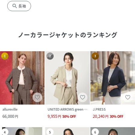
search
長袖
ノーカラージャケット
のランキング
1
2
3
allureville
UNITED ARROWS green label relaxing
J.PRESS
66,000
9,955
20,240
円
円
50
%
OFF
円
30
%
OFF
4
5
6