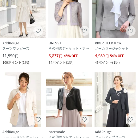
サイズ
5号、7号、9号、11号、13号、13号ABR、15号
ABR、17号ABR、19号ABR、21号ABR、23号
ABR
クリーニング
・液温は30℃を限度とし、洗濯機で非常に弱い
洗濯ができる
AddRouge
DRESS+
RIVER FIELD & Co.
・漂白不可
スーツワンピース
その他のジャケット・アウター
ノーカラージャケット
・日陰でのつり干し乾燥が良い
11,990
3,837
4,989
円
円
45
%
OFF
円
54
%
OFF
・底面温度150℃を限度としてアイロン仕上げが
できる（当て布使用）
109
ポイント
(
1倍
)
34
ポイント
(
1倍
)
45
ポイント
(
1倍
)
・石油系溶剤による弱いドライクリーニングが
できる
・非常に弱いウェットクリーニング処理ができ
る
品番
NN8063_j7026
(
j7026-003-005 NN8063
)
AddRouge
haremode
AddRouge
テーラードジャケット・ブレザー
その他のジャケット・アウター
セットアップスーツ