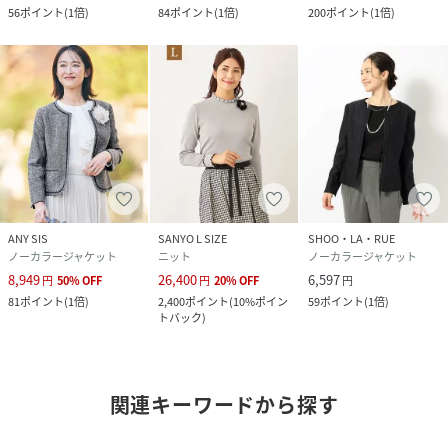
56
ポイント
(
1倍
)
84
ポイント
(
1倍
)
200
ポイント
(
1倍
)
ANY SIS
SANYO L SIZE
SHOO・LA・RUE
ノーカラージャケット
ニット
ノーカラージャケット
8,949
26,400
6,597
円
50
%
OFF
円
20
%
OFF
円
81
ポイント
(
1倍
)
2,400
ポイント
(
10%ポイン
59
ポイント
(
1倍
)
トバック
)
関連キーワードから探す