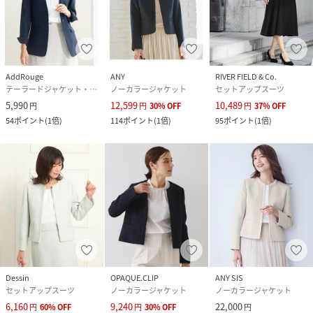
AddRouge
ANY
RIVER FIELD & Co.
テーラードジャケット・ブレザー
ノーカラージャケット
セットアップスーツ
5,990
12,599
10,489
円
円
30
%
OFF
円
37
%
OFF
54
ポイント
(
1倍
)
114
ポイント
(
1倍
)
95
ポイント
(
1倍
)
Dessin
OPAQUE.CLIP
ANY SIS
セットアップスーツ
ノーカラージャケット
ノーカラージャケット
6,160
9,240
22,000
円
60
%
OFF
円
30
%
OFF
円