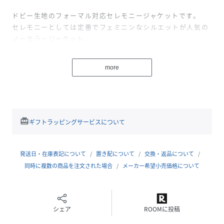
ドビー生地のフォーマル対応セレモニージャケットです。
セレモニーとしては定番でフェミニンなシルエットが人気の
ノーカラージャケット。
ワンピースドレスはもちろん、パンツスーツやスカートなど
そのようなボトムとも相性の良いアイテム。
more
入学式・卒業式などのセレモニーはもちろん、通勤Styleや
結婚式のコーディネートにもおすすめです。
・・・・・・・・・・・・・・・・・・・・・・
redeem
ギフトラッピングサービスについて
■□■商品のポイント■□■
発送日・在庫表記について
置き配について
交換・返品について
●着回し力抜群な優秀セットアップ
同時に複数の商品を注文された場合
メーカー希望小売価格について
セレモニーやかしこまったお席にはもちろん、通勤や普段使
いにも便利なデザインです。
しわになりにくい素材で手洗いもできるので、お手入れも簡
シェア
ROOMに投稿
単です。