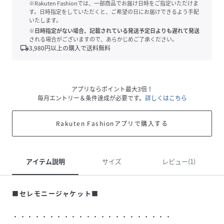
※Rakuten Fashionでは、一部商品でお届け日時をご指定いただけま
す。日時指定をしていただくと、ご希望の日にお届けできるよう手配
いたします。
※日時指定がない場合、記載されている発送予定日よりも遅れて発送
される場合がございますので、あらかじめご了承ください。
local_shipping
3,980
円以上の購入で送料無料
アプリならポイント最大3倍！
毎月エントリー＆条件達成が必要です。
詳しくはこちら
Rakuten Fashionアプリで購入する
アイテム説明
サイズ
レビュー(1)
■セレモニージャケット■
・・・・・・・・・・・・・・・・・・・・・・