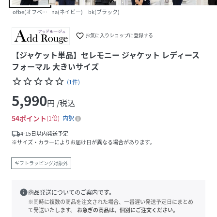
ofbe(オフベージュ)
na(ネイビー)
bk(ブラック)
favorite_border
お気に入りショップに登録する
【ジャケット単品】セレモニー ジャケット レディース
フォーマル 大きいサイズ
star_border
star_border
star_border
star_border
star_border
(
1
件
)
5,990
円 /税込
54
ポイント
1倍
内訳
local_shipping
4-15日以内発送予定
※サイズ・カラーによりお届け日が異なる場合があります。
ギフトラッピング対象外
info
商品発送についてのご案内です。
※同時に複数の商品を注文された場合、一番遅い発送予定日にまとめ
て発送いたします。
お急ぎの商品は、個別にご注文ください。