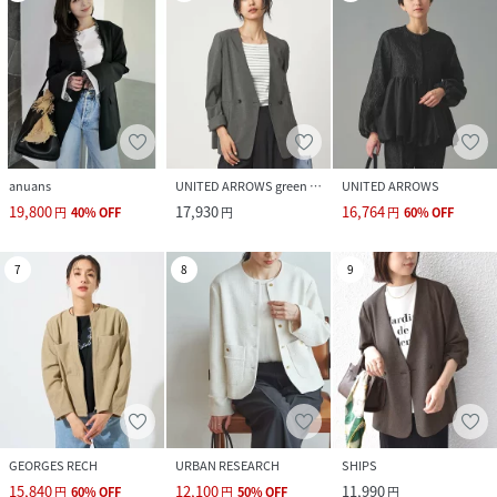
anuans
UNITED ARROWS green label relaxing
UNITED ARROWS
19,800
17,930
16,764
円
40
%
OFF
円
円
60
%
OFF
7
8
9
GEORGES RECH
URBAN RESEARCH
SHIPS
15,840
12,100
11,990
円
60
%
OFF
円
50
%
OFF
円