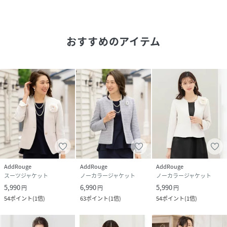
●ご家庭で洗えるウォッシャブルジャケット
●凸凹感のあるしわになりにくい素材
おすすめのアイテム
小さなお子様連れのママにも嬉しい機能が付いています。
●デオドラントネーム付きジャケット
汗などのニオイに対して消臭効果があり、消臭タグが臭気成
分と触れることにより、不快臭を減少させます。
◎ジャケット
・ノーカラージャケット
・長袖タイプ
AddRouge
AddRouge
AddRouge
・ドビー生地
スーツジャケット
ノーカラージャケット
ノーカラージャケット
・裏地付き
5,990
6,990
5,990
円
円
円
・ポケット付き
54
ポイント
(
1倍
)
63
ポイント
(
1倍
)
54
ポイント
(
1倍
)