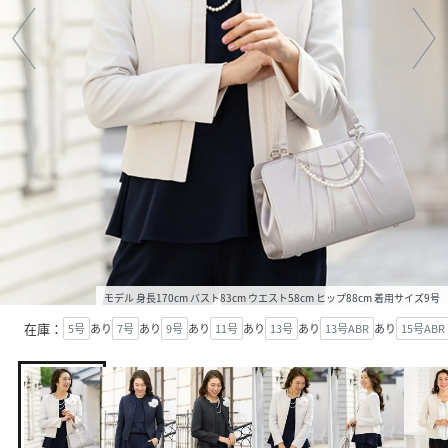
モデル 身長170cm バスト83cm ウエスト58cm ヒップ88cm 着用サイズ9号
在庫：
5号
あり
7号
あり
9号
あり
11号
あり
13号
あり
13号ABR
あり
15号ABR