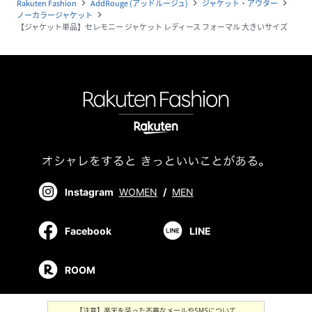
Rakuten Fashion
AddRouge (アッドルージュ)
ジャケット・アウター
navigate_next
navigate_next
navigate_next
ノーカラージャケット
navigate_next
【ジャケット単品】セレモニー ジャケット レディース フォーマル 大きいサイズ
Instagram
WOMEN
/
MEN
Facebook
LINE
ROOM
【注意】楽天を装った不審なメールやSMSについて