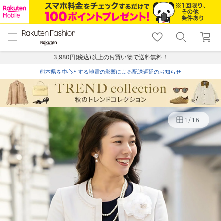
menu
home
search
favorite_border
shopping_cart
lock_outline
メニュー
トップ
検索
お気に入り
カート
ログイン
3,980円(税込)以上のお買い物で送料無料！
熊本県を中心とする地震の影響による配送遅延のお知らせ
1
/
16