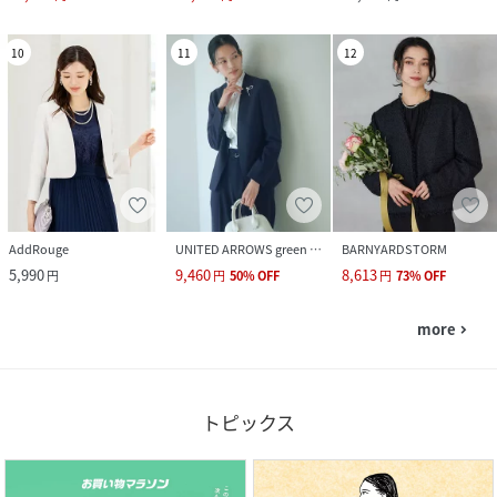
10
11
12
AddRouge
UNITED ARROWS green label relaxing
BARNYARDSTORM
5,990
9,460
8,613
円
円
50
%
OFF
円
73
%
OFF
more
navigate_next
トピックス