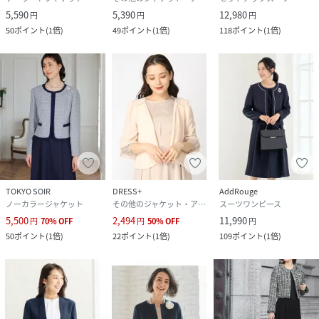
5,590
5,390
12,980
円
円
円
50
ポイント
(
1倍
)
49
ポイント
(
1倍
)
118
ポイント
(
1倍
)
TOKYO SOIR
DRESS+
AddRouge
ノーカラージャケット
その他のジャケット・アウター
スーツワンピース
5,500
2,494
11,990
円
70
%
OFF
円
50
%
OFF
円
50
ポイント
(
1倍
)
22
ポイント
(
1倍
)
109
ポイント
(
1倍
)