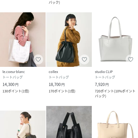
バック
)
le.coeur blanc
collex
studio CLIP
トートバッグ
トートバッグ
トートバッグ
14,300
18,700
7,920
円
円
円
130
ポイント
(
1倍
)
170
ポイント
(
1倍
)
720
ポイント
(
10%ポイント
バック
)