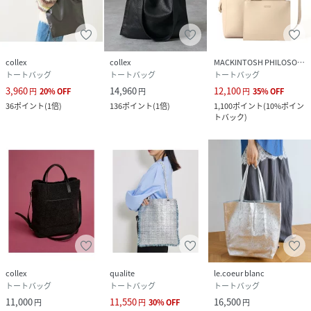
collex
collex
MACKINTOSH PHILOSOPHY
トートバッグ
トートバッグ
トートバッグ
3,960
14,960
12,100
円
20
%
OFF
円
円
35
%
OFF
36
ポイント
(
1倍
)
136
ポイント
(
1倍
)
1,100
ポイント
(
10%ポイン
トバック
)
collex
qualite
le.coeur blanc
トートバッグ
トートバッグ
トートバッグ
11,000
11,550
16,500
円
円
30
%
OFF
円