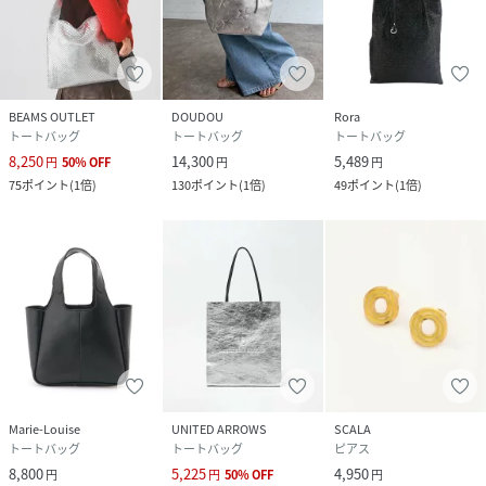
BEAMS OUTLET
DOUDOU
Rora
トートバッグ
トートバッグ
トートバッグ
8,250
14,300
5,489
円
50
%
OFF
円
円
75
ポイント
(
1倍
)
130
ポイント
(
1倍
)
49
ポイント
(
1倍
)
Marie-Louise
UNITED ARROWS
SCALA
トートバッグ
トートバッグ
ピアス
8,800
5,225
4,950
円
円
50
%
OFF
円