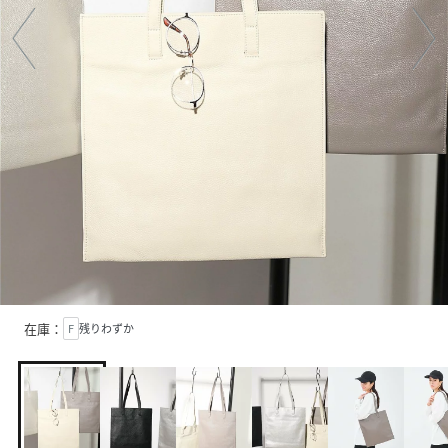
在庫：
F
残りわずか