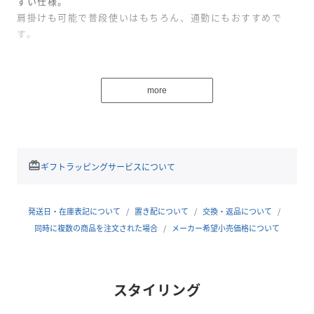
すい仕様。
肩掛けも可能で普段使いはもちろん、通勤にもおすすめで
す。
・内側にはオープンポケットが1つ、ファスナーポケットが1
つ付いています
more
・マグネット開閉式
性別タイプ
レディース
redeem
ギフトラッピングサービスについて
原産国
中国
素材
牛革
発送日・在庫表記について
置き配について
交換・返品について
サイズ
同時に複数の商品を注文された場合
F
メーカー希望小売価格について
品番
NN7883_60500220000
(
60500220000-7P-3B NN7883
)
スタイリング