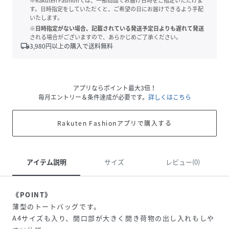
※Rakuten Fashionでは、一部商品でお届け日時をご指定いただけま
す。日時指定をしていただくと、ご希望の日にお届けできるよう手配
いたします。
※日時指定がない場合、記載されている発送予定日よりも遅れて発送
される場合がございますので、あらかじめご了承ください。
local_shipping
3,980
円以上の購入で送料無料
アプリならポイント最大3倍！
毎月エントリー＆条件達成が必要です。
詳しくはこちら
Rakuten Fashionアプリで購入する
アイテム説明
サイズ
レビュー(0)
《POINT》
薄型のトートバッグです。
A4サイズも入り、開口部が大きく開き荷物の出し入れもしや