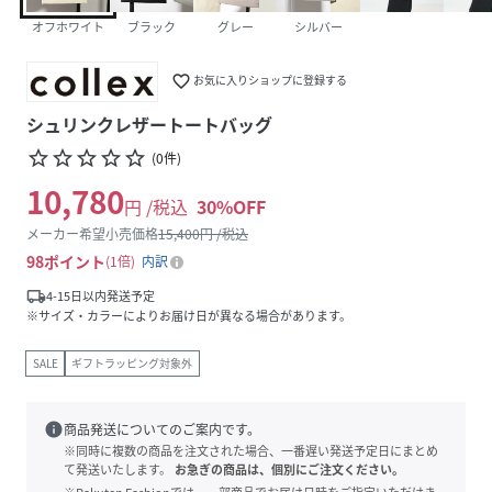
オフホワイト
ブラック
グレー
シルバー
favorite_border
お気に入りショップに登録する
シュリンクレザートートバッグ
star_border
star_border
star_border
star_border
star_border
(
0
件
)
10,780
円 /税込
30
%OFF
メーカー希望小売価格
15,400
円 /税込
98
ポイント
1倍
内訳
local_shipping
4-15日以内発送予定
※サイズ・カラーによりお届け日が異なる場合があります。
SALE
ギフトラッピング対象外
info
商品発送についてのご案内です。
※同時に複数の商品を注文された場合、一番遅い発送予定日にまとめ
て発送いたします。
お急ぎの商品は、個別にご注文ください。