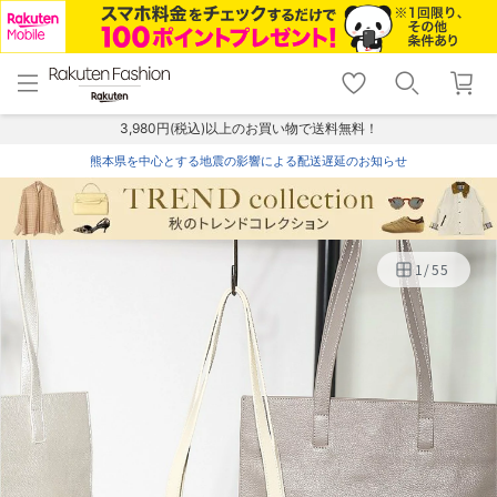
menu
home
search
favorite_border
shopping_cart
lock_outline
メニュー
トップ
検索
お気に入り
カート
ログイン
3,980円(税込)以上のお買い物で送料無料！
熊本県を中心とする地震の影響による配送遅延のお知らせ
1
/
55