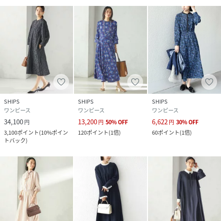
素材
【ニット部分】本体: コットン50%、 ポリエステ
ル30%、 ナイロン18%、 ポリウレタン2%、 リ
ブ: コットン40%、 ポリエステル30%、 ナイロ
ン27%、 ポリウレタン3%【布帛部分】表地: ポ
リエステル65%、 コットン35%、 裏地: コット
ン68%、 ナイロン28%、 ポリウレタン4%
サイズ
ONE SIZE
SHIPS
SHIPS
SHIPS
品番
NN6933_314514674
ワンピース
ワンピース
ワンピース
(
314514674-78-99 NN6933
)
34,100
13,200
6,622
円
円
50
%
OFF
円
30
%
OFF
3,100
ポイント
(
10%ポイン
120
ポイント
(
1倍
)
60
ポイント
(
1倍
)
トバック
)