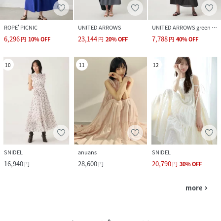
ROPE' PICNIC
UNITED ARROWS
UNITED ARROWS green label relaxing
6,296
23,144
7,788
円
10
%
OFF
円
20
%
OFF
円
40
%
OFF
10
11
12
SNIDEL
anuans
SNIDEL
16,940
28,600
20,790
円
円
円
30
%
OFF
more
navigate_next