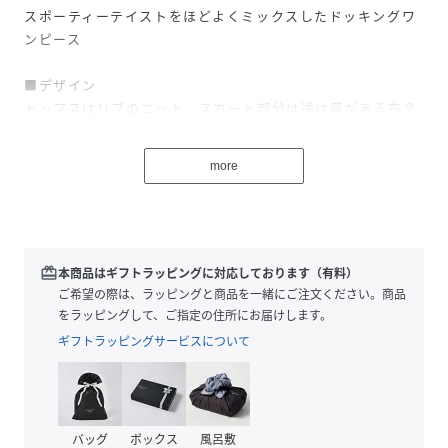
スポーティーテイストをほどよくミックスしたドッキングワ
ンピース
■デザイン
トップスはリブのニット、スカート部分は透け感がある布帛
のドッキングワンピースです。
トップス部分はリブ編みニットで伸縮性があり、スカート部
more
分もヒップまわりにゆとりを出しているので楽な着心地で
す。
衿付きのライン入りでスポーティーなアクセントを付けまし
た。
スカート部分裏あり。
redeem
本商品はギフトラッピングに対応しております（有料）
ご希望の際は、ラッピングと商品を一緒にご注文ください。商品
■素材
をラッピングして、ご指定の住所にお届けします。
ニット部分（トップス）コットンポリエステルのリブ編みニ
ギフトラッピングサービスについて
ット。
ドライタッチでハリ感があり、垂れにくいニットです。
スカート部分はコットンポリエステルのボイルでやや透け感
があり、軽やかな雰囲気。
バッグ
ボックス
風呂敷