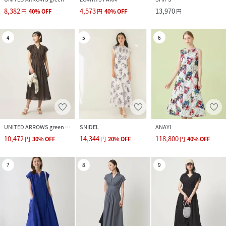
8,382
4,573
13,970
円
40
%
OFF
円
40
%
OFF
円
4
5
6
UNITED ARROWS green label relaxing
SNIDEL
ANAYI
10,472
14,344
118,800
円
30
%
OFF
円
20
%
OFF
円
40
%
OFF
7
8
9