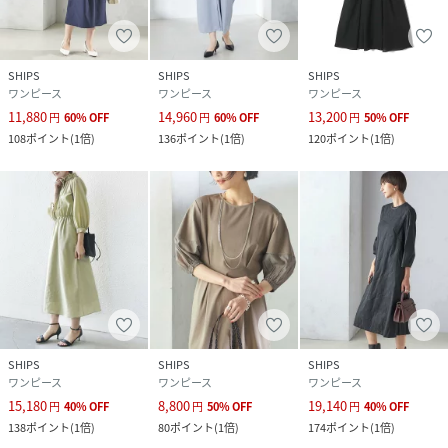
※過度な力や摩擦が加わると、縫い目の滑脱、生地の擦り切
れや破れ、生地の変形が生じますので十分にご注意くださ
い。
SHIPS
SHIPS
SHIPS
※撮影環境により商品の色味が異なって見える場合がござい
ワンピース
ワンピース
ワンピース
ます。商品のお色味は、物撮り画像をご参考にしてくださ
11,880
14,960
13,200
円
60
%
OFF
円
60
%
OFF
円
50
%
OFF
い。
108
ポイント
(
1倍
)
136
ポイント
(
1倍
)
120
ポイント
(
1倍
)
※末永く愛用頂く為に、アテンションタグを必ずご確認の
上、着用又はお取り扱いください。
※画像の商品はサンプルです。
実際の商品と仕様、加工、サイズが若干異なる場合がござい
ます。
ライトグレー：162cmB78W59H84着用サイズ：ONESIZE
ネイビー：162cmB78W59H84着用サイズ：ONESIZE
SHIPS
SHIPS
SHIPS
ワンピース
ワンピース
ワンピース
性別タイプ
レディース
15,180
8,800
19,140
円
40
%
OFF
円
50
%
OFF
円
40
%
OFF
138
ポイント
(
1倍
)
80
ポイント
(
1倍
)
174
ポイント
(
1倍
)
原産国
中国