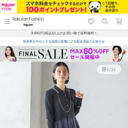
menu
home
search
favorite_border
shopping_cart
lock_outline
メニュー
トップ
検索
お気に入り
カート
ログイン
3,980円(税込)以上のお買い物で送料無料！
熊本県を中心とする地震の影響による配送遅延のお知らせ
1
/
25