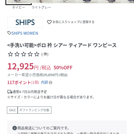
ネイビー
ライトグレー
favorite_border
お気に入りショップに登録する
SHIPS WOMEN
sell
<手洗い可能>ポロ 衿 シアー ティアード ワンピース
star_border
star_border
star_border
star_border
star_border
(
-
件
)
12,925
円 /税込
50
%OFF
メーカー希望小売価格
25,850
円 /税込
117
ポイント
1倍
内訳
local_shipping
通常4-7日以内発送予定
※サイズ・カラーによりお届け日が異なる場合があります。
SALE
ギフトラッピング対象
info
商品発送についてのご案内です。
※同時に複数の商品を注文された場合、一番遅い発送予定日にまとめ