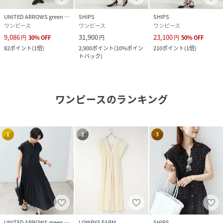
UNITED ARROWS green label relaxing
SHIPS
SHIPS
ワンピース
ワンピース
ワンピース
9,086
31,900
23,100
円
30
%
OFF
円
円
50
%
OFF
82
ポイント
(
1倍
)
2,900
ポイント
(
10%ポイン
210
ポイント
(
1倍
)
トバック
)
ワンピース
のランキング
1
2
3
UNITED ARROWS green label relaxing
LOWRYS FARM
SHIPS