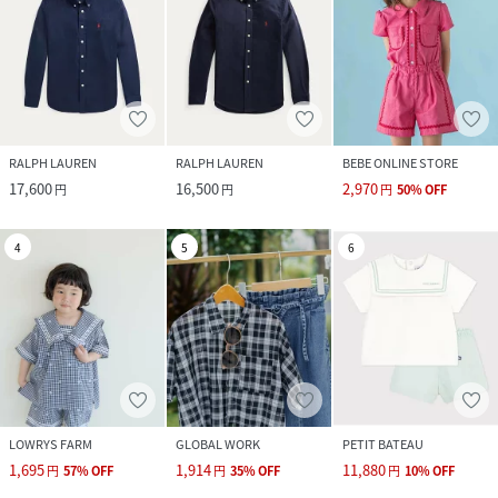
RALPH LAUREN
RALPH LAUREN
BEBE ONLINE STORE
17,600
16,500
2,970
円
円
円
50
%
OFF
4
5
6
LOWRYS FARM
GLOBAL WORK
PETIT BATEAU
1,695
1,914
11,880
円
57
%
OFF
円
35
%
OFF
円
10
%
OFF