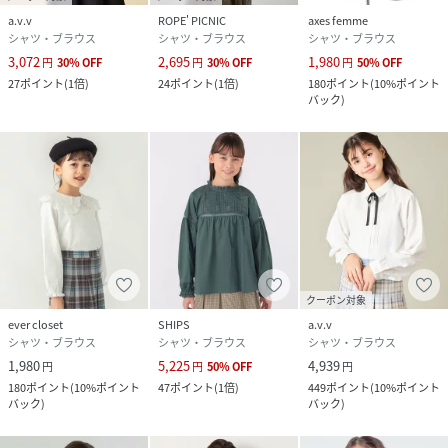
a.v.v
ROPE' PICNIC
axes femme
シャツ・ブラウス
シャツ・ブラウス
シャツ・ブラウス
3,072
2,695
1,980
円
30
%
OFF
円
30
%
OFF
円
50
%
OFF
27
ポイント
(
1倍
)
24
ポイント
(
1倍
)
180
ポイント
(
10%ポイント
バック
)
クーポン対象
ever closet
SHIPS
a.v.v
シャツ・ブラウス
シャツ・ブラウス
シャツ・ブラウス
1,980
5,225
4,939
円
円
50
%
OFF
円
180
ポイント
(
10%ポイント
47
ポイント
(
1倍
)
449
ポイント
(
10%ポイント
バック
)
バック
)