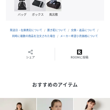
性別タイプ
キッズ
原産国
中国
バッグ
ボックス
風呂敷
素材
ポリエステル65%、綿32%、ポリウレタン3%
発送日・在庫表記について
置き配について
交換・返品について
サイズ
90、100、110、120、130、140、150
同時に複数の商品を注文された場合
メーカー希望小売価格について
品番
NN6084_RZ25SSBL06
(
RZ25SSBL06-WHI-3 NN6084
)
シェア
ROOMに投稿
おすすめのアイテム