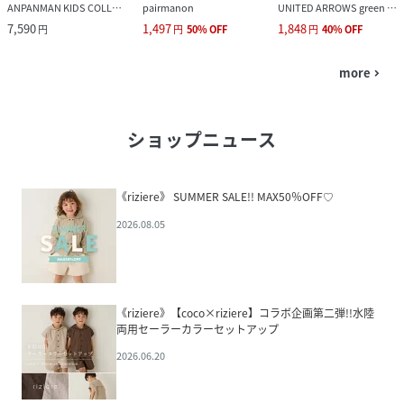
ANPANMAN KIDS COLLECTION
pairmanon
UNITED ARROWS green label relaxing
7,590
1,497
1,848
円
円
50
%
OFF
円
40
%
OFF
more
navigate_next
ショップニュース
《riziere》 SUMMER SALE!! MAX50％OFF♡
2026.08.05
《riziere》【coco×riziere】コラボ企画第二弾!!水陸
両用セーラーカラーセットアップ
2026.06.20