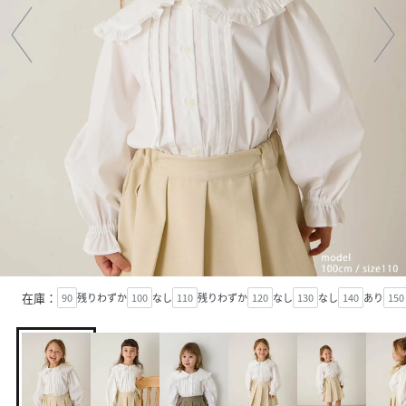
在庫：
90
残りわずか
100
なし
110
残りわずか
120
なし
130
なし
140
あり
150