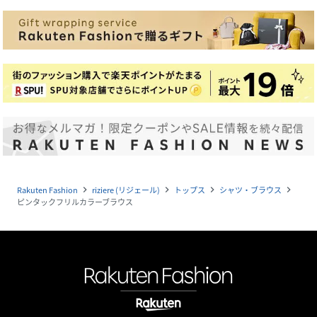
Rakuten Fashion
riziere (リジェール)
トップス
シャツ・ブラウス
navigate_next
navigate_next
navigate_next
navigate_next
ピンタックフリルカラーブラウス