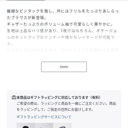
繊細なピンタックを施し、衿にはフリルをたっぷりあしらっ
たブラウスが新登場。
ギャザーたっぷりのボリューム袖で可愛らしく華やかに。
生地は上品なハリ感があり、1枚ではもちろん、オケージョ
ンのセットアップのインナーや様々なレイヤードが可能で
す。
もちろんパンツと合わせて、カジュアルにも着用できる優秀
ブラウスです◎
しわになりにくい素材でお手入れも簡単なのも嬉しいポイン
more
ト。
※商品画像に関して、撮影時のライティングやご覧になって
いる表示環境により、実際の商品と色味が異なって見える場
合がございます。
redeem
本商品はギフトラッピングに対応しております（有料）
予めご了承ください。
ご希望の際は、ラッピングと商品を一緒にご注文ください。商品
※生産ロットにより、多少の色ブレがございます。商品によ
をラッピングして、ご指定の住所にお届けします。
って色差が出る場合がございますのでご注意ください。
ギフトラッピングサービスについて