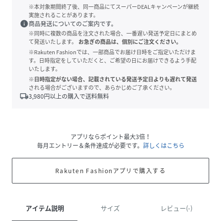
※本対象期間終了後、同一商品にてスーパーDEALキャンペーンが継続
実施されることがあります。
info
商品発送についてのご案内です。
※同時に複数の商品を注文された場合、一番遅い発送予定日にまとめ
て発送いたします。
お急ぎの商品は、個別にご注文ください。
※Rakuten Fashionでは、一部商品でお届け日時をご指定いただけま
す。日時指定をしていただくと、ご希望の日にお届けできるよう手配
いたします。
※日時指定がない場合、記載されている発送予定日よりも遅れて発送
される場合がございますので、あらかじめご了承ください。
local_shipping
3,980
円以上の購入で送料無料
アプリならポイント最大3倍！
毎月エントリー＆条件達成が必要です。
詳しくはこちら
Rakuten Fashionアプリで購入する
アイテム説明
サイズ
レビュー(-)