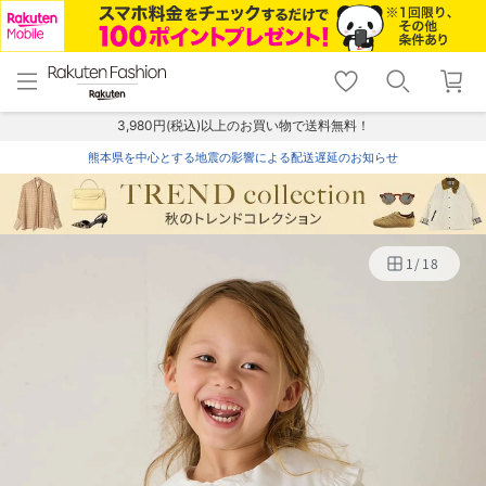
menu
home
search
favorite_border
shopping_cart
lock_outline
メニュー
トップ
検索
お気に入り
カート
ログイン
3,980円(税込)以上のお買い物で送料無料！
熊本県を中心とする地震の影響による配送遅延のお知らせ
1
/
18