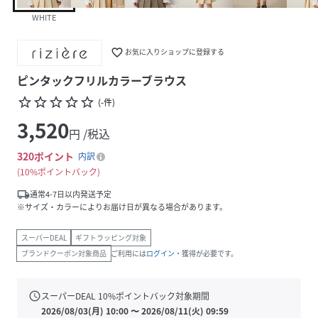
WHITE
favorite_border
お気に入りショップに登録する
ピンタックフリルカラーブラウス
star_border
star_border
star_border
star_border
star_border
(
-
件
)
3,520
円 /税込
320
ポイント
内訳
10%ポイントバック
local_shipping
通常4-7日以内発送予定
※サイズ・カラーによりお届け日が異なる場合があります。
スーパーDEAL
ギフトラッピング対象
ブランドクーポン対象商品
ご利用には
ログイン
・獲得が必要です。
schedule
スーパーDEAL
10
%ポイントバック対象期間
2026/08/03(月) 10:00
〜
2026/08/11(火) 09:59