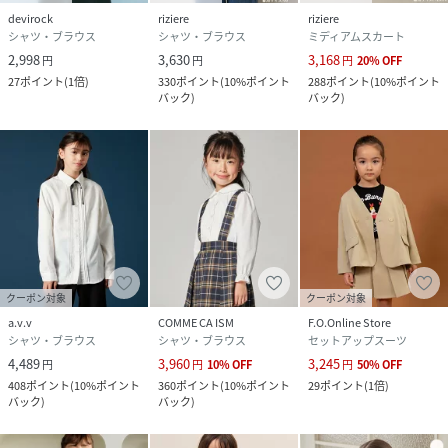
devirock
riziere
riziere
シャツ・ブラウス
シャツ・ブラウス
ミディアムスカート
2,998
3,630
3,168
円
円
円
20
%
OFF
27
ポイント
(
1倍
)
330
ポイント
(
10%ポイント
288
ポイント
(
10%ポイント
バック
)
バック
)
クーポン対象
クーポン対象
a.v.v
COMME CA ISM
F.O.Online Store
シャツ・ブラウス
シャツ・ブラウス
セットアップスーツ
4,489
3,960
3,245
円
円
10
%
OFF
円
50
%
OFF
408
ポイント
(
10%ポイント
360
ポイント
(
10%ポイント
29
ポイント
(
1倍
)
バック
)
バック
)