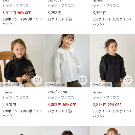
a.v.v
devirock
riziere
シャツ・ブラウス
シャツ・ブラウス
シャツ・ブラウス
3,511
3,298
3,300
円
20
%
OFF
円
円
319
ポイント
(
10%ポイント
29
ポイント
(
1倍
)
300
ポイント
(
10%ポイント
バック
)
バック
)
クーポン対象
クーポン対象
クーポン対象
riziere
ROPE' PICNIC
riziere
シャツ・ブラウス
シャツ・ブラウス
シャツ・ブラウス
2,970
3,003
2,816
円
円
30
%
OFF
円
20
%
OFF
270
ポイント
(
10%ポイント
27
ポイント
(
1倍
)
256
ポイント
(
10%ポイント
バック
)
バック
)