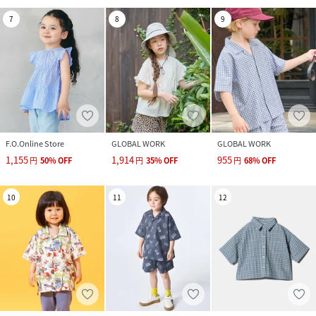
7
8
9
F.O.Online Store
GLOBAL WORK
GLOBAL WORK
1,155
1,914
955
円
50
%
OFF
円
35
%
OFF
円
68
%
OFF
10
11
12