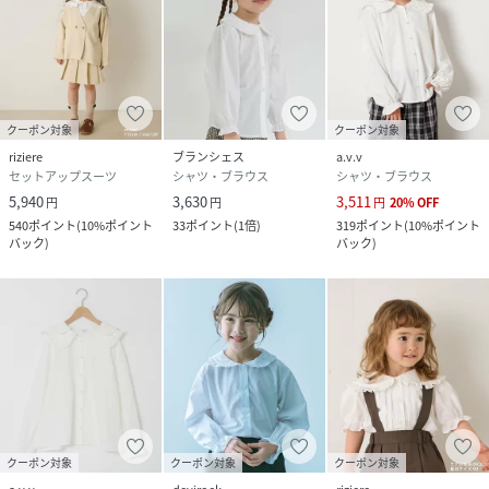
クーポン対象
クーポン対象
riziere
ブランシェス
a.v.v
セットアップスーツ
シャツ・ブラウス
シャツ・ブラウス
5,940
3,630
3,511
円
円
円
20
%
OFF
540
ポイント
(
10%ポイント
33
ポイント
(
1倍
)
319
ポイント
(
10%ポイント
バック
)
バック
)
クーポン対象
クーポン対象
クーポン対象