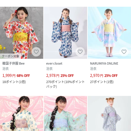
クーポン対象
韓国子供服 Bee
ever closet
NARUMIYA ONLINE
浴衣
浴衣
浴衣
1,999
2,978
2,970
円
68
%
OFF
円
25
%
OFF
円
25
%
OFF
18
ポイント
(
1倍
)
270
ポイント
(
10%ポイント
27
ポイント
(
1倍
)
バック
)