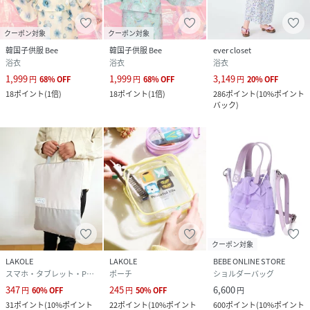
クーポン対象
クーポン対象
韓国子供服 Bee
韓国子供服 Bee
ever closet
浴衣
浴衣
浴衣
1,999
1,999
3,149
円
68
%
OFF
円
68
%
OFF
円
20
%
OFF
18
ポイント
(
1倍
)
18
ポイント
(
1倍
)
286
ポイント
(
10%ポイント
バック
)
クーポン対象
LAKOLE
LAKOLE
BEBE ONLINE STORE
スマホ・タブレット・PCケース/カバー
ポーチ
ショルダーバッグ
347
245
6,600
円
60
%
OFF
円
50
%
OFF
円
31
ポイント
(
10%ポイント
22
ポイント
(
10%ポイント
600
ポイント
(
10%ポイント