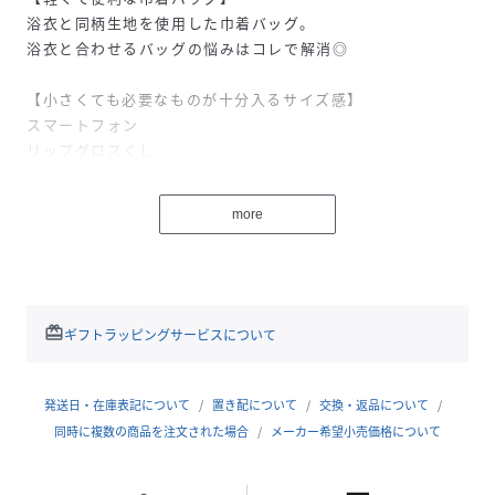
浴衣と同柄生地を使用した巾着バッグ。
浴衣と合わせるバッグの悩みはコレで解消◎
【小さくても必要なものが十分入るサイズ感】
スマートフォン
リップグロスくし
上記の小物を入れてもまだ余裕あり！
さらに広口で出し入れも簡単◎
more
【オススメpoint】
巾着の底のマチ部分には型崩れを防ぐ厚紙入りです。
豊富なバリエーションでお好きな絵柄が見つかりやすい♪
redeem
ギフトラッピングサービスについて
性別タイプ
キッズ
発送日・在庫表記について
置き配について
交換・返品について
原産国
CHINA
同時に複数の商品を注文された場合
メーカー希望小売価格について
素材
【素材】
綿100%