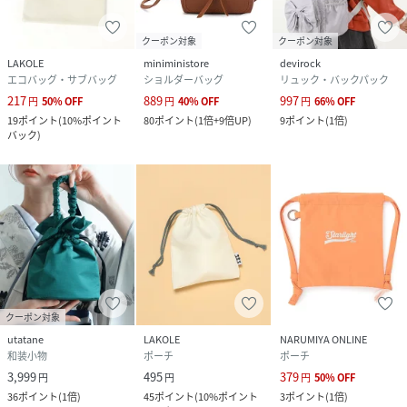
クーポン対象
クーポン対象
LAKOLE
miniministore
devirock
エコバッグ・サブバッグ
ショルダーバッグ
リュック・バックパック
217
889
997
円
50
%
OFF
円
40
%
OFF
円
66
%
OFF
19
ポイント
(
10%ポイント
80
ポイント
(
1倍+9倍UP
)
9
ポイント
(
1倍
)
バック
)
クーポン対象
utatane
LAKOLE
NARUMIYA ONLINE
和装小物
ポーチ
ポーチ
3,999
495
379
円
円
円
50
%
OFF
36
ポイント
(
1倍
)
45
ポイント
(
10%ポイント
3
ポイント
(
1倍
)