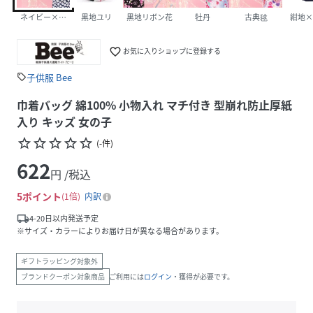
ネイビー×白小花
黒地ユリ
黒地リボン花
牡丹
古典毬
紺地×
favorite_border
お気に入りショップに登録する
子供服 Bee
sell
巾着バッグ 綿100% 小物入れ マチ付き 型崩れ防止厚紙
入り キッズ 女の子
star_border
star_border
star_border
star_border
star_border
(
-
件
)
622
円 /税込
5
ポイント
1倍
内訳
local_shipping
4-20日以内発送予定
※サイズ・カラーによりお届け日が異なる場合があります。
ギフトラッピング対象外
ブランドクーポン対象商品
ご利用には
ログイン
・獲得が必要です。