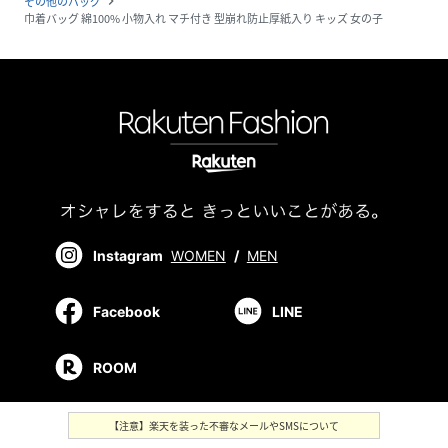
その他のバッグ
navigate_next
巾着バッグ 綿100% 小物入れ マチ付き 型崩れ防止厚紙入り キッズ 女の子
Instagram
WOMEN
/
MEN
Facebook
LINE
ROOM
【注意】楽天を装った不審なメールやSMSについて