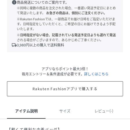
info
商品発送についてのご案内です。
※同時に複数の商品を注文された場合、一番遅い発送予定日にまとめ
て発送いたします。
お急ぎの商品は、個別にご注文ください。
※Rakuten Fashionでは、一部商品でお届け日時をご指定いただけま
す。日時指定をしていただくと、ご希望の日にお届けできるよう手配
いたします。
※日時指定がない場合、記載されている発送予定日よりも遅れて発送
される場合がございますので、あらかじめご了承ください。
local_shipping
3,980
円以上の購入で送料無料
アプリならポイント最大3倍！
毎月エントリー＆条件達成が必要です。
詳しくはこちら
Rakuten Fashionアプリで購入する
アイテム説明
サイズ
レビュー(-)
【軽くて便利な巾着バッグ】