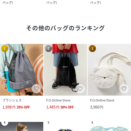
バック
)
バック
)
バック
)
その他のバッグ
のランキング
1
2
3
ブランシェス
F.O.Online Store
F.O.Online Store
1,698
1,485
3,960
円
35
%
OFF
円
50
%
OFF
円
4
5
6