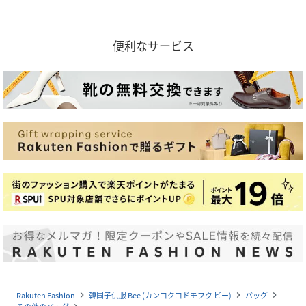
便利なサービス
Rakuten Fashion
韓国子供服 Bee (カンコクコドモフク ビー)
バッグ
navigate_next
navigate_next
navigate_next