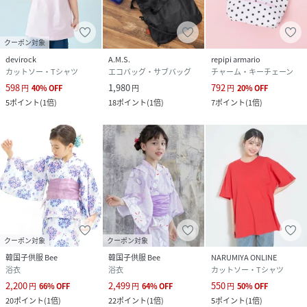
クーポン対象
devirock
A.M.S.
repipi armario
カットソー・Tシャツ
エコバッグ・サブバッグ
チャーム・キーチェーン
598
1,980
792
円
40
%
OFF
円
円
20
%
OFF
5
ポイント
(
1倍
)
18
ポイント
(
1倍
)
7
ポイント
(
1倍
)
クーポン対象
クーポン対象
韓国子供服 Bee
韓国子供服 Bee
NARUMIYA ONLINE
浴衣
浴衣
カットソー・Tシャツ
2,200
2,499
550
円
66
%
OFF
円
64
%
OFF
円
50
%
OFF
20
ポイント
(
1倍
)
22
ポイント
(
1倍
)
5
ポイント
(
1倍
)