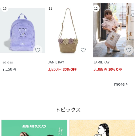
10
11
12
adidas
JAMIE KAY
JAMIE KAY
7,150
3,850
3,388
円
円
30
%
OFF
円
30
%
OFF
more
navigate_next
トピックス