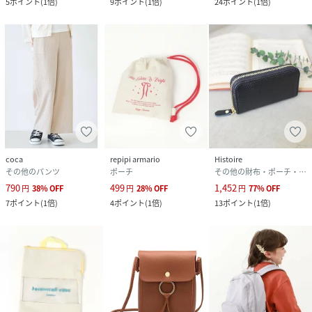
5
ポイント
(
1倍
)
9
ポイント
(
1倍
)
24
ポイント
(
1倍
)
coca
repipi armario
Histoire
その他のパンツ
ポーチ
その他の財布・ポーチ・ケース
790
499
1,452
円
38
%
OFF
円
28
%
OFF
円
77
%
OFF
7
ポイント
(
1倍
)
4
ポイント
(
1倍
)
13
ポイント
(
1倍
)