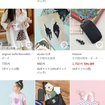
バック
)
クーポン対象
mignon trefle Room403 selected
studio CLIP
Histoire
ポーチ
その他の文房具
その他の財布・ポーチ・ケース
770
440
1,760
円
円
円
72
%
OFF
7
ポイント
(
1倍
)
40
ポイント
(
10%ポイント
16
ポイント
(
1倍
)
バック
)