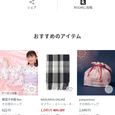
【厚さ】
シェア
ROOMに投稿
綿100％の伸縮性のない薄手生地です。
【 ご注意 】
＜＜※ご確認ください※＞＞柄の出方は商品に
よって異なります。予めご了承の上ご購入下さ
い。
おすすめのアイテム
・商品の色味に関しましては、モニターにより
若干の誤差が出る場合があります。
・表記サイズは全てスタッフが平置きで計測し
た実寸値です。計測の仕方により実寸値とは若
干（1～2cm前後 / 冬物は2～3cm）異なる場合
がございます。
サイズ
F
品番
NN4226_kbb01100
(
kbb01100-a-F NN4226
)
クーポン対象
韓国子供服 Bee
NARUMIYA ONLINE
panpantutu
その他のバッグ
マフラー・ストール・ネックウォーマー
その他のバッグ
622
1,049
2,640
円
円
40
%
OFF
円