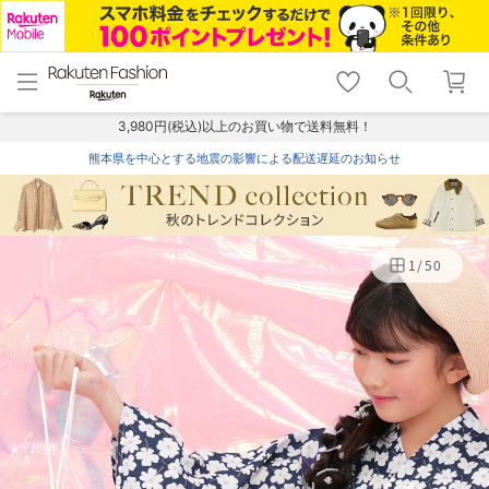
menu
home
search
favorite_border
shopping_cart
lock_outline
メニュー
トップ
検索
お気に入り
カート
ログイン
3,980円(税込)以上のお買い物で送料無料！
熊本県を中心とする地震の影響による配送遅延のお知らせ
1
/
50