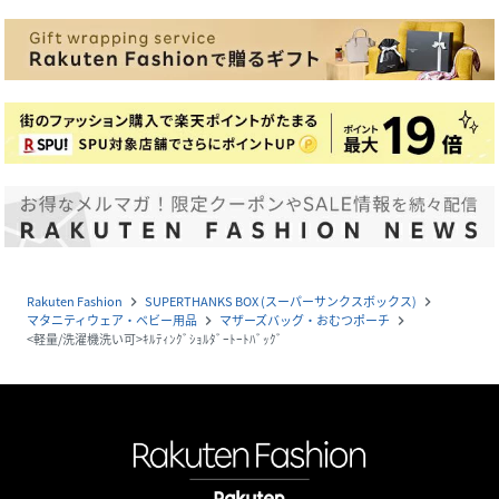
Rakuten Fashion
SUPERTHANKS BOX (スーパーサンクスボックス)
navigate_next
navigate_next
マタニティウェア・ベビー用品
マザーズバッグ・おむつポーチ
navigate_next
navigate_next
<軽量/洗濯機洗い可>ｷﾙﾃｨﾝｸﾞｼｮﾙﾀﾞｰﾄｰﾄﾊﾞｯｸﾞ