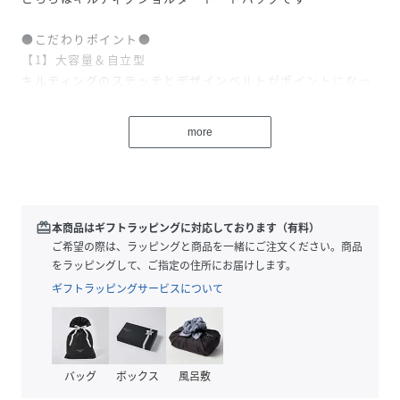
●こだわりポイント●
【1】大容量＆自立型
キルティングのステッチとデザインベルトがポイントになっ
た、丈夫で軽量なトートバッグ。
スリムなマチ幅でコンパクトに収納できて、バッグがしっか
more
りと自立するので荷物の出し入れもスムーズです。
口元は巾着型になっているので、中身が丸見えにならず、荷
物を落とす心配もありません。
印象的なベルトデザインは、デザインとしてだけでなく絞め
ていただくとバッグの形を変えられるようになっています。
redeem
本商品はギフトラッピングに対応しております（有料）
サイドポケットに荷物を多く入れたい場合は、こちらを絞っ
ご希望の際は、ラッピングと商品を一緒にご注文ください。商品
て使ってみてください。
をラッピングして、ご指定の住所にお届けします。
ギフトラッピングサービスについて
【2】充実の収納ポケット
バッグの正面は、ファスナー付きの小物ポケットが２つ。こ
のポケットの中にストラップも付属しているので、鍵などの
貴重品の収納も安心してご利用いただけます。
バッグ
ボックス
風呂敷
背面ポケットはA4サイズが収まるポケット（スナップボタン