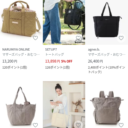
NARUMIYA ONLINE
SETUP7
agnes b.
マザーズバッグ・おむつポーチ
トートバッグ
マザーズバッグ・おむつポーチ
13,200
13,898
26,400
円
円
5
%
OFF
円
120
ポイント
(
1倍
)
126
ポイント
(
1倍
)
2,400
ポイント
(
10%ポイン
トバック
)