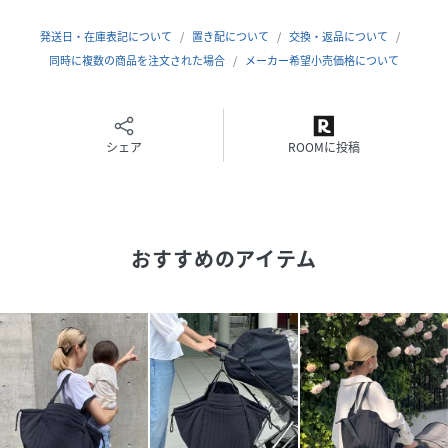
つき）になっていて、ipadやノートパソコン、大きめの母子
手帳ケースもらくらく収納可能です。
発送日・在庫表記について
置き配について
交換・返品について
両サイドポケットは、小物収納ができるほか、ドリンクホル
同時に複数の商品を注文された場合
メーカー希望小売価格について
ダーポケットがそれぞれにあるので（合計２箇所）、お子様
のドリンクや哺乳瓶、大人用のタンブラーなど分けてお使い
いただけます。
中央の巾着収納は、基本的にはかさばるもの（オムツや着替
シェア
ROOMに投稿
えなど）を入れていただくことを想定し、あえて細かい仕切
りは作っていません。
もしこちらに小さいものを収納する場合は、背面側に小物収
納用のポケットを作っているのでここを使っていただくと取
おすすめのアイテム
り出しやすく便利です◎
【3】高機能ポイント4選
＊ハンドルは長さの調整可能！手持ち～肩掛けにできます。
＊ファスナーポケットの中に取り外しのできるストラップ付
き！鍵やアルコールジェルをつけておくと、さっと引き出せ
て便利です。
＊荷物が少ない時はサイズを小さく！両サイドのベルトを絞
ってサイズを小さくすることも可能です。