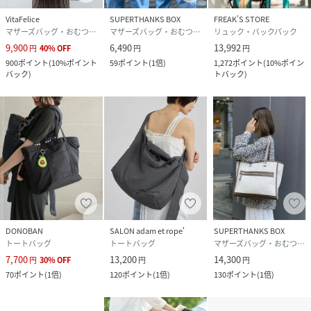
ユニセックスにお使いいただけるデザインとサイズなので、
VitaFelice
SUPERTHANKS BOX
FREAK’S STORE
家族でシェアしやすいのもポイントです。
マザーズバッグ・おむつポーチ
マザーズバッグ・おむつポーチ
リュック・バックパック
9,900
6,490
13,992
円
40
%
OFF
円
円
900
ポイント
(
10%ポイント
59
ポイント
(
1倍
)
1,272
ポイント
(
10%ポイン
性別タイプ
レディース
バック
)
トバック
)
原産国
中国
素材
＜本体＞:ポリエステル100%
＜ハンドル・ショルダー＞:ポリエステル100%
サイズ
ONESIZE
クリーニング
手洗い可
DONOBAN
SALON adam et rope'
SUPERTHANKS BOX
品番
NN1396_SP213
トートバッグ
トートバッグ
マザーズバッグ・おむつポーチ
(
SP213-NQ6-BLK-ONE NN1396
)
7,700
13,200
14,300
円
30
%
OFF
円
円
70
ポイント
(
1倍
)
120
ポイント
(
1倍
)
130
ポイント
(
1倍
)