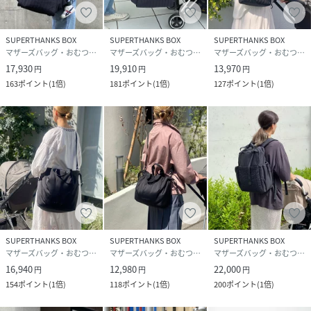
＊斜めがけしても肩に食い込まない幅広ショルダーベルトを
採用。取り外しも可能です。
SUPERTHANKS BOX
SUPERTHANKS BOX
SUPERTHANKS BOX
マザーズバッグ・おむつポーチ
マザーズバッグ・おむつポーチ
マザーズバッグ・おむつポーチ
【4】お洗濯可能！ご家庭の洗濯機で洗えます◎
17,930
19,910
13,970
円
円
円
こちらのバッグは洗濯機で洗うことができます（手洗いも可
163
ポイント
(
1倍
)
181
ポイント
(
1倍
)
127
ポイント
(
1倍
)
能）
バッグを底でたたみ、洗濯ネットに入れて、デリケートコー
ス（一番優しい洗い方、弱水流）でお洗濯してください。洗
剤は中性洗剤を使用してください。
より詳しいお手入れ方法は、SOLPRESAインスタアカウン
トや付属の下げ札をご確認ください。 洗濯を繰り返すごと
に、シワや色褪せ、パーツの劣化などが起こる場合がござい
ますが、 経年変化となりますので予めご了承ください。洗濯
の際はバッグの状態をご確認いただき処理してください。
SUPERTHANKS BOX
SUPERTHANKS BOX
SUPERTHANKS BOX
マザーズバッグ・おむつポーチ
マザーズバッグ・おむつポーチ
マザーズバッグ・おむつポーチ
＊＊＊＊＊＊バッグ詳細＊＊＊＊＊＊＊＊＊＊
16,940
12,980
22,000
円
円
円
154
ポイント
(
1倍
)
118
ポイント
(
1倍
)
200
ポイント
(
1倍
)
＜ポケット数＞
表面ポケット×２