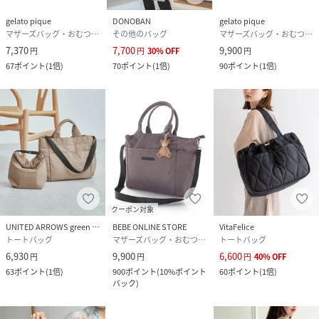
gelato pique
DONOBAN
gelato pique
マザーズバッグ・おむつポーチ
その他のバッグ
マザーズバッグ・おむつポーチ
7,370
7,700
9,900
円
円
30
%
OFF
円
67
ポイント
(
1倍
)
70
ポイント
(
1倍
)
90
ポイント
(
1倍
)
クーポン対象
UNITED ARROWS green label relaxing
BEBE ONLINE STORE
VitaFelice
トートバッグ
マザーズバッグ・おむつポーチ
トートバッグ
6,930
9,900
6,600
円
円
円
40
%
OFF
63
ポイント
(
1倍
)
900
ポイント
(
10%ポイント
60
ポイント
(
1倍
)
バック
)