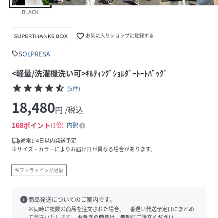
BLACK
favorite_border
お気に入りショップに登録する
SOLPRESA
sell
<軽量/洗濯機洗い可>ｷﾙﾃｨﾝｸﾞｼｮﾙﾀﾞｰﾄｰﾄﾊﾞｯｸﾞ
star
star
star
star
star_half
(
5
件
)
18,480
円 /税込
168
ポイント
1倍
内訳
local_shipping
通常1-4日以内発送予定
※サイズ・カラーによりお届け日が異なる場合があります。
ギフトラッピング対象
info
商品発送についてのご案内です。
※同時に複数の商品を注文された場合、一番遅い発送予定日にまとめ
て発送いたします。
お急ぎの商品は、個別にご注文ください。