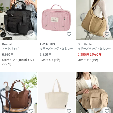
Discoat
AVVENTURA
Outfitter lab
トートバッグ
マザーズバッグ・おむつポーチ
マザーズバッグ・おむつポーチ
6,930
3,850
2,290
円
円
円
34
%
OFF
630
ポイント
(
10%ポイント
35
ポイント
(
1倍
)
20
ポイント
(
1倍
)
バック
)