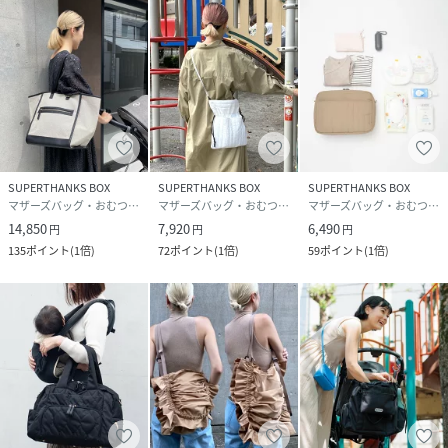
背面ポケット×１
両サイドポケット×各1
両サイドドリンクホルダーポケット×各１
内側ポケット×２
＜持ち手長さ＞
30㎝～57㎝に調節可能（手持ち～肩掛け可能）
SUPERTHANKS BOX
SUPERTHANKS BOX
SUPERTHANKS BOX
＜ショルダー長さ＞
マザーズバッグ・おむつポーチ
マザーズバッグ・おむつポーチ
マザーズバッグ・おむつポーチ
75cm〜130cm
14,850
7,920
6,490
円
円
円
135
ポイント
(
1倍
)
72
ポイント
(
1倍
)
59
ポイント
(
1倍
)
＜本体重さ＞
約610ｇ（多少個体差があります）
＊＊＊＊＊＊＊＊＊＊＊＊＊＊＊＊＊＊＊＊＊
ペアレンツバッグ、ママバッグ、ママトート、マザーズバッ
グ、陣痛バッグ、通勤、通学、など幅広く活躍してくれて、
出産祝いなどのギフトとしての需要も高く、贈っても、もら
っても嬉しいアイテムです。