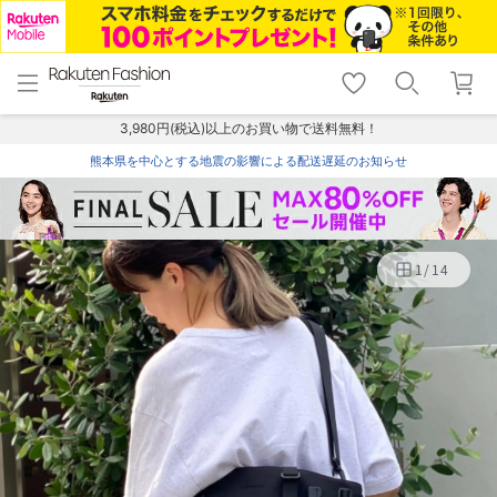
menu
home
search
favorite_border
shopping_cart
lock_outline
メニュー
トップ
検索
お気に入り
カート
ログイン
3,980円(税込)以上のお買い物で送料無料！
熊本県を中心とする地震の影響による配送遅延のお知らせ
1
/
14