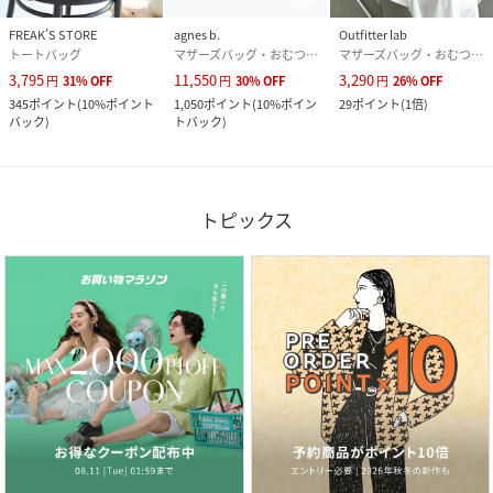
FREAK’S STORE
agnes b.
Outfitter lab
トートバッグ
マザーズバッグ・おむつポーチ
マザーズバッグ・おむつポーチ
3,795
11,550
3,290
円
31
%
OFF
円
30
%
OFF
円
26
%
OFF
345
ポイント
(
10%ポイント
1,050
ポイント
(
10%ポイン
29
ポイント
(
1倍
)
バック
)
トバック
)
トピックス