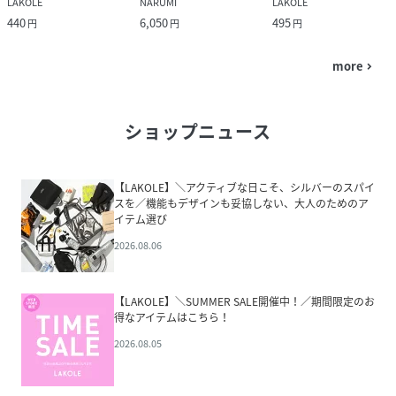
LAKOLE
NARUMI
LAKOLE
440
6,050
495
円
円
円
more
navigate_next
ショップニュース
【LAKOLE】＼アクティブな日こそ、シルバーのスパイ
スを／機能もデザインも妥協しない、大人のためのア
イテム選び
2026.08.06
【LAKOLE】＼SUMMER SALE開催中！／期間限定のお
得なアイテムはこちら！
2026.08.05