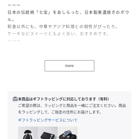
ーーー
日本の伝統柄「七宝」をあしらった、日本製美濃焼きのボウ
ル。
和食以外にも、中華やアジア料理との相性がぴったり。
ケーキなどスイーツともよく合い、おすすめです。
ーーー
■容量：360ml
■食洗機：可
more
■電子レンジ：可
■オーブン・直火・IH：不可
▼同シリーズのプレートはこちら
redeem
本商品はギフトラッピングに対応しております（有料）
ブランド品番：252804
ご希望の際は、ラッピングと商品を一緒にご注文ください。商品
楽天品番：NN0595
をラッピングして、ご指定の住所にお届けします。
ギフトラッピングサービスについて
※こちらの商品は、色むら、釉だれなど個々の質感に差が生