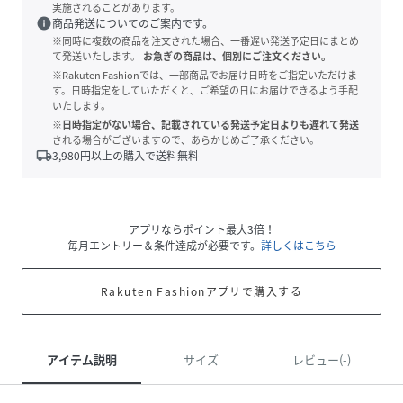
実施されることがあります。
info
商品発送についてのご案内です。
※同時に複数の商品を注文された場合、一番遅い発送予定日にまとめ
て発送いたします。
お急ぎの商品は、個別にご注文ください。
※Rakuten Fashionでは、一部商品でお届け日時をご指定いただけま
す。日時指定をしていただくと、ご希望の日にお届けできるよう手配
いたします。
※日時指定がない場合、記載されている発送予定日よりも遅れて発送
される場合がございますので、あらかじめご了承ください。
local_shipping
3,980
円以上の購入で送料無料
アプリならポイント最大3倍！
毎月エントリー＆条件達成が必要です。
詳しくはこちら
Rakuten Fashionアプリで購入する
アイテム説明
サイズ
レビュー(-)