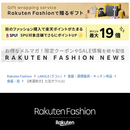
Rakuten Fashion
LAKOLE (ラコレ)
食器・調理器具・キッチン用品
navigate_next
navigate_next
navigate_next
食器・皿
【美濃焼き】七宝ボウル(S)
navigate_next