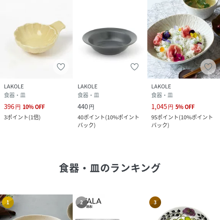
LAKOLE
LAKOLE
LAKOLE
食器・皿
食器・皿
食器・皿
396
440
1,045
円
10
%
OFF
円
円
5
%
OFF
3
ポイント
(
1倍
)
40
ポイント
(
10%ポイント
95
ポイント
(
10%ポイント
バック
)
バック
)
食器・皿
のランキング
1
2
3