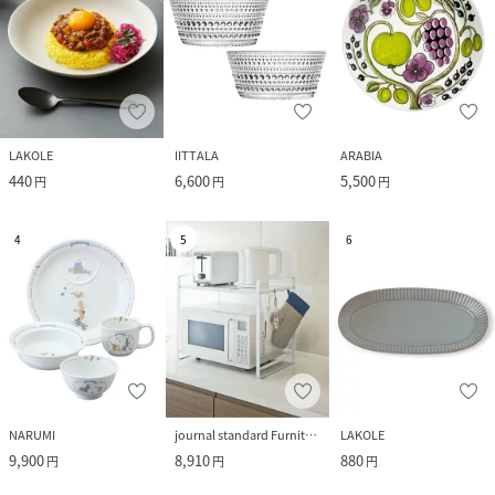
LAKOLE
IITTALA
ARABIA
440
6,600
5,500
円
円
円
4
5
6
NARUMI
journal standard Furniture
LAKOLE
9,900
8,910
880
円
円
円