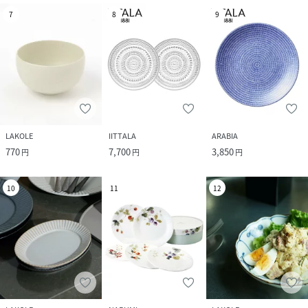
7
8
9
LAKOLE
IITTALA
ARABIA
770
7,700
3,850
円
円
円
10
11
12