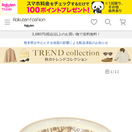
menu
home
search
favorite_border
shopping_cart
lock_outline
メニュー
トップ
検索
お気に入り
カート
ログイン
3,980円(税込)以上のお買い物で送料無料！
熊本県を中心とする地震の影響による配送遅延のお知らせ
1
/
11