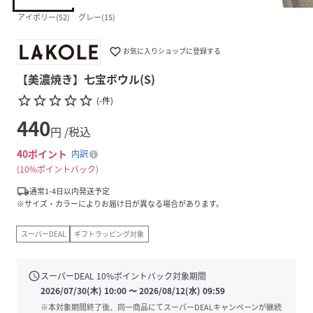
アイボリー(52)
グレー(15)
favorite_border
お気に入りショップに登録する
【美濃焼き】七宝ボウル(S)
star_border
star_border
star_border
star_border
star_border
(
-
件
)
440
円 /税込
40
ポイント
内訳
10%ポイントバック
local_shipping
通常1-4日以内発送予定
※サイズ・カラーによりお届け日が異なる場合があります。
スーパーDEAL
ギフトラッピング対象
schedule
スーパーDEAL
10
%ポイントバック対象期間
2026/07/30(木) 10:00
〜
2026/08/12(水) 09:59
※本対象期間終了後、同一商品にてスーパーDEALキャンペーンが継続