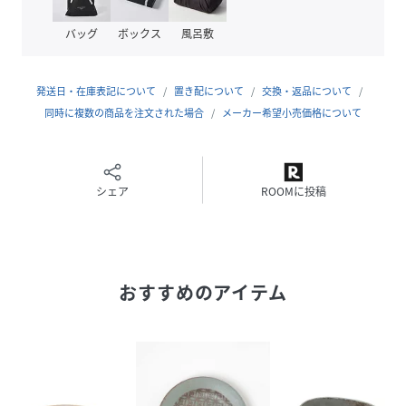
じる場合がございます。
ご使用に際しては問題ございませんので、予めご了承くださ
バッグ
ボックス
風呂敷
い。
発送日・在庫表記について
置き配について
交換・返品について
性別タイプ
ユニセックス
同時に複数の商品を注文された場合
メーカー希望小売価格について
原産国
JAPAN
素材
陶磁器
シェア
ROOMに投稿
サイズ
Ｆ
品番
NN0596_252805
(
252805-52-09 NN0596
)
おすすめのアイテム