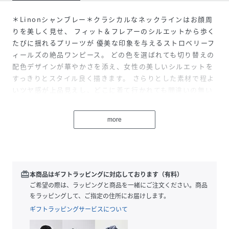
＊Linonシャンブレー＊クラシカルなネックラインはお顔周
りを美しく見せ、 フィット＆フレアーのシルエットから歩く
たびに揺れるプリーツが 優美な印象を与えるストロベリーフ
ィールズの絶品ワンピース。 どの色を選ばれても切り替えの
配色デザインが華やかさを添え、女性の美しいシルエットを
すっきりとスタイル良く描きます。 さらりとした素材で程よ
いツヤ感が上品見えし、どこに着て行かれても間違いの無い
優秀な１着。 バックウエスト部分のベルトで隠せる位置にゴ
ムが入っているので 着心地の良さと、きちんと感が考慮され
more
ている嬉しいデザイン。 専用のジャケット(品番：)と合わせ
て着用いただくとクラス感がアップします。洗濯：ドライク
リーニング
redeem
本商品はギフトラッピングに対応しております（有料）
性別タイプ
レディース
ご希望の際は、ラッピングと商品を一緒にご注文ください。商品
をラッピングして、ご指定の住所にお届けします。
サイズ
M、L
ギフトラッピングサービスについて
品番
NN0314_00