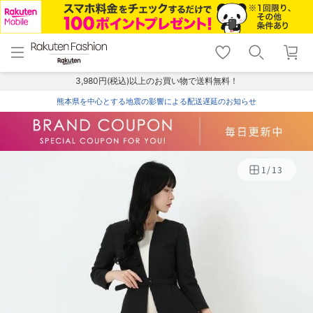
menu
home
search
favorite_border
shopping_cart
lock_outline
メニュー
トップ
検索
お気に入り
カート
ログイン
3,980円(税込)以上のお買い物で送料無料！
熊本県を中心とする地震の影響による配送遅延のお知らせ
1
/
13