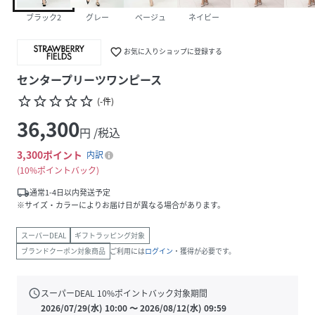
ブラック2
グレー
ベージュ
ネイビー
favorite_border
お気に入りショップに登録する
センタープリーツワンピース
star_border
star_border
star_border
star_border
star_border
(
-
件
)
36,300
円 /税込
3,300
ポイント
内訳
10%ポイントバック
local_shipping
通常1-4日以内発送予定
※サイズ・カラーによりお届け日が異なる場合があります。
スーパーDEAL
ギフトラッピング対象
ブランドクーポン対象商品
ご利用には
ログイン
・獲得が必要です。
schedule
スーパーDEAL
10
%ポイントバック対象期間
2026/07/29(水) 10:00
〜
2026/08/12(水) 09:59