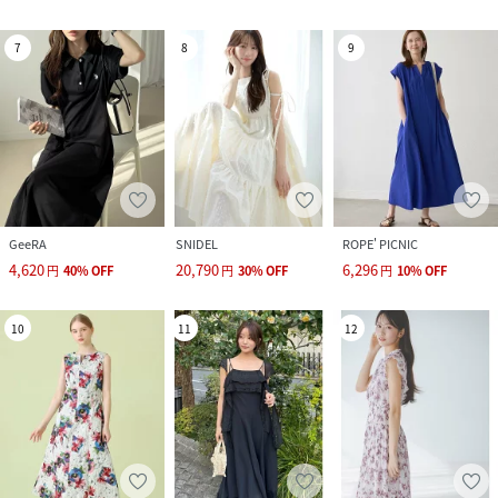
7
8
9
GeeRA
SNIDEL
ROPE' PICNIC
4,620
20,790
6,296
円
40
%
OFF
円
30
%
OFF
円
10
%
OFF
10
11
12