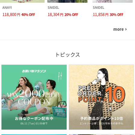
ANAYI
SNIDEL
SNIDEL
118,800
18,304
11,858
円
40
%
OFF
円
20
%
OFF
円
30
%
OFF
more
navigate_next
トピックス