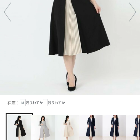
在庫：
M
残りわずか
L
残りわずか