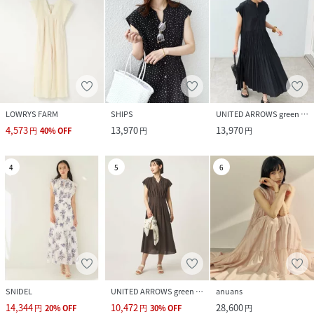
LOWRYS FARM
SHIPS
UNITED ARROWS green label relaxing
4,573
13,970
13,970
円
40
%
OFF
円
円
4
5
6
SNIDEL
UNITED ARROWS green label relaxing
anuans
14,344
10,472
28,600
円
20
%
OFF
円
30
%
OFF
円