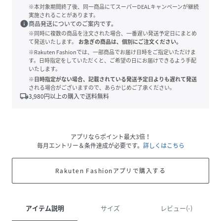
※本対象期間終了後、同一商品にてスーパーDEALキャンペーンが継続
実施されることがあります。
info
商品発送についてのご案内です。
※同時に複数の商品を注文された場合、一番遅い発送予定日にまとめ
て発送いたします。
お急ぎの商品は、個別にご注文ください。
※Rakuten Fashionでは、一部商品でお届け日時をご指定いただけま
す。日時指定をしていただくと、ご希望の日にお届けできるよう手配
いたします。
※日時指定がない場合、記載されている発送予定日よりも遅れて発送
される場合がございますので、あらかじめご了承ください。
local_shipping
3,980
円以上の購入で送料無料
アプリならポイント最大3倍！
毎月エントリー＆条件達成が必要です。
詳しくはこちら
Rakuten Fashionアプリで購入する
アイテム説明
サイズ
レビュー(-)