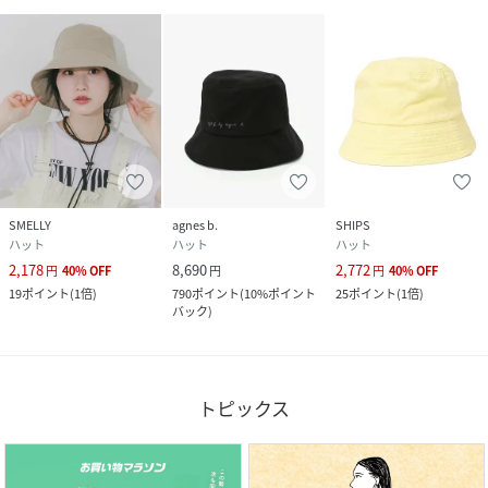
SMELLY
agnes b.
SHIPS
ハット
ハット
ハット
2,178
8,690
2,772
円
40
%
OFF
円
円
40
%
OFF
19
ポイント
(
1倍
)
790
ポイント
(
10%ポイント
25
ポイント
(
1倍
)
バック
)
トピックス