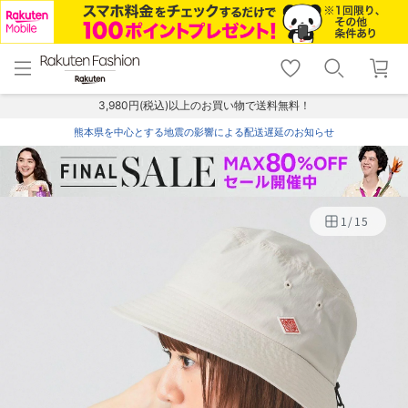
menu
home
search
favorite_border
shopping_cart
lock_outline
メニュー
トップ
検索
お気に入り
カート
ログイン
3,980円(税込)以上のお買い物で送料無料！
熊本県を中心とする地震の影響による配送遅延のお知らせ
1
/
15