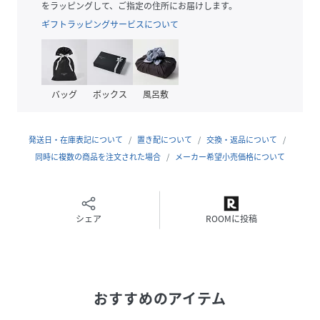
ジ加工を施し、表面に天然素材のようなシワ感を出していま
をラッピングして、ご指定の住所にお届けします。
す。
ギフトラッピングサービスについて
■ケア方法
手洗い可
(詳細は商品についている洗濯表示タグをご覧ください。)
バッグ
ボックス
風呂敷
■メーカー番号
＃DT-H0047
発送日・在庫表記について
置き配について
交換・返品について
同時に複数の商品を注文された場合
メーカー希望小売価格について
※光の当たり具合やパソコンなどの閲覧環境によって、実際
の色味と異なって見える場合がございます。予めご了承くだ
さい。
※商品の色味は商品単体で撮影した画像をご参照ください。
シェア
ROOMに投稿
DANTON／ダントン
1935年創立のフランスのワークウェアメーカー。キッチンウ
ェアやワークウェア、ユニフォームなどを手掛けるフランス
おすすめのアイテム
の老舗ブランド。ワークならではのシンプルかつ、丈夫なウ
ェアは、フランスらしいシンプルで洗練されたデザインやデ