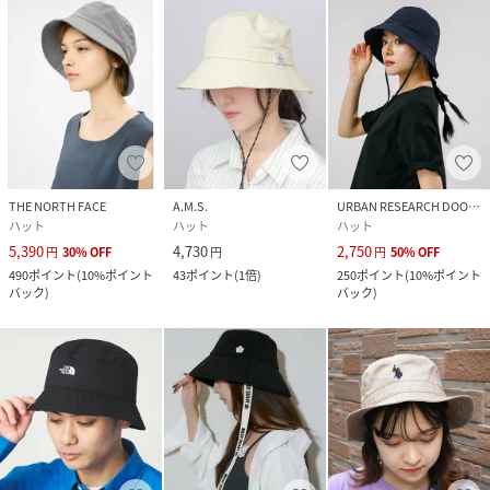
THE NORTH FACE
A.M.S.
URBAN RESEARCH DOORS
ハット
ハット
ハット
5,390
4,730
2,750
円
30
%
OFF
円
円
50
%
OFF
490
ポイント
(
10%ポイント
43
ポイント
(
1倍
)
250
ポイント
(
10%ポイント
バック
)
バック
)