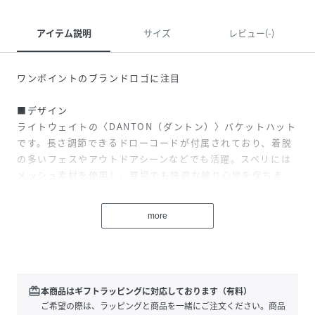
アイテム説明
サイズ
レビュー(-)
ワンポイントのブランドロゴに注目
■デザイン
ライトウェイトの〈DANTON（ダントン）〉バケットハット
です。長さ調節できるドローコードが付属されており、着脱
の多いフェスやアウトドアシーンなどでも活躍。スベリには
メッシュ素材を使用し、夏場でも快適な被り心地を保ちま
す。
more
■コーディネート
アウトドアシーンはもちろん、普段使いにも重宝するシンプ
ルなデザインです。
■素材
redeem
本商品はギフトラッピングに対応しております（有料）
高密度のストレッチタイプライター素材。生地にヴィンテー
ご希望の際は、ラッピングと商品を一緒にご注文ください。商品