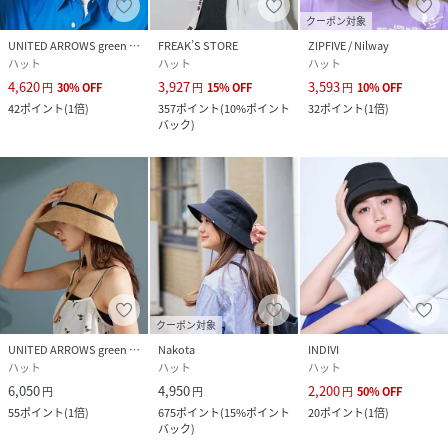
クーポン対象
UNITED ARROWS green label relaxing
FREAK’S STORE
ZIPFIVE / Nilway
ハット
ハット
ハット
4,620
3,927
3,593
円
30
%
OFF
円
15
%
OFF
円
10
%
OFF
42
ポイント
(
1倍
)
357
ポイント
(
10%ポイント
32
ポイント
(
1倍
)
バック
)
クーポン対象
UNITED ARROWS green label relaxing
Nakota
INDIVI
ハット
ハット
ハット
6,050
4,950
2,200
円
円
円
50
%
OFF
55
ポイント
(
1倍
)
675
ポイント
(
15%ポイント
20
ポイント
(
1倍
)
バック
)