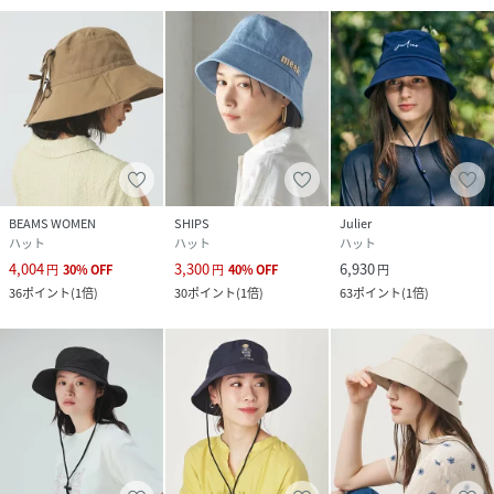
BEAMS WOMEN
SHIPS
Julier
ハット
ハット
ハット
4,004
3,300
6,930
円
30
%
OFF
円
40
%
OFF
円
36
ポイント
(
1倍
)
30
ポイント
(
1倍
)
63
ポイント
(
1倍
)