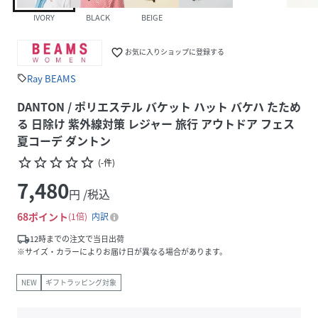
IVORY
BLACK
BEIGE
favorite_border
お気に入りショップに登録する
Ray BEAMS
sell
DANTON / ポリエステル バケット ハット バケハ たため
る 日除け 紫外線対策 レジャー 旅行 アウトドア フェス
夏コーデ ダントン
star_border
star_border
star_border
star_border
star_border
(
-
件
)
7,480
円 /税込
68
ポイント
1倍
内訳
local_shipping
12時までの注文で当日出荷
※サイズ・カラーによりお届け日が異なる場合があります。
NEW
ギフトラッピング対象