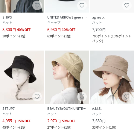
SHIPS
UNITED ARROWS green label relaxing
agnes b.
ハット
キャップ
ハット
3,300
6,930
7,700
円
40
%
OFF
円
10
%
OFF
円
30
ポイント
(
1倍
)
63
ポイント
(
1倍
)
700
ポイント
(
10%ポイント
バック
)
SETUP7
BEAUTY&YOUTH UNITED ARROWS
A.M.S.
ハット
ハット
ハット
4,955
2,970
3,630
円
15
%
OFF
円
50
%
OFF
円
45
ポイント
(
1倍
)
27
ポイント
(
1倍
)
33
ポイント
(
1倍
)