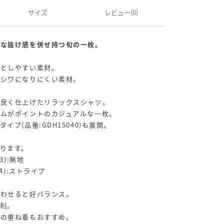
サイズ
レビュー(0)
度な抜け感を併せ持つ旬の一枚。
落としやすい素材。
たシワになりにくい素材。
】
ス良く仕上げたリラックスシャツ。
ヘムがポイントのカジュアルな一枚。
プ(品番:GDH15040)も展開。
ります。
3):無地
4):ストライプ
】
合わせると好バランス。
利。
との重ね着もおすすめ。