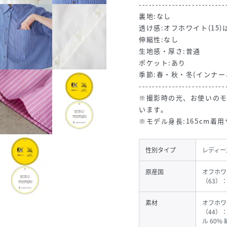
--------------------------
裏地:なし
透け感:オフホワイト(15
伸縮性:なし
生地感・厚さ:普通
ポケット:あり
季節:春・秋・冬(インナー
--------------------------
※撮影時の光、お使いの
います。
※モデル身長:165cm着用
性別タイプ
レディー
原産国
オフホワ
（63）
素材
オフホワ
（44）
ル 60%