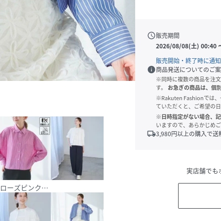
schedule
販売期間
2026/08/08(土) 00:40
販売開始・終了時に通知
info
商品発送についてのご案
※同時に複数の商品を注文
す。
お急ぎの商品は、個
※Rakuten Fashi
ていただくと、ご希望の日
※日時指定がない場合、記
いますので、あらかじめご
local_shipping
3,980
円以上の購入で送
実店舗でも
ローズピンク（64）