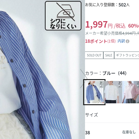
502
お気に入り登録数：
人
1,997
円 /税込
60
%
メーカー希望小売価格
4,994
円 
18
ポイント
1倍
内訳
SOLD OUT
SALE
ギフトラッピン
カラー：
ブルー（44）
サイズ
38
在庫なし