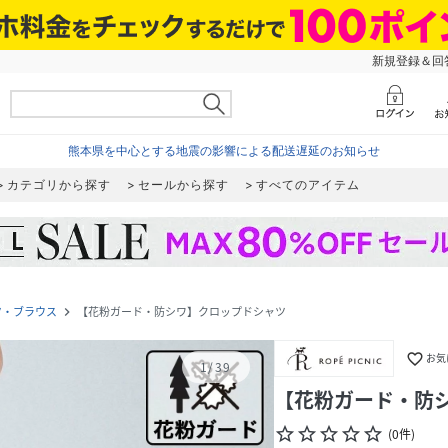
新規登録＆回答
熊本県を中心とする地震の影響による配送遅延のお知らせ
カテゴリから探す
セールから探す
すべてのアイテム
ツ・ブラウス
【花粉ガード・防シワ】クロップドシャツ
navigate_next
favorite_border
お気
1
/
39
【花粉ガード・防
star_border
star_border
star_border
star_border
star_border
(
0
件
)