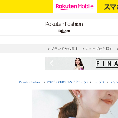
ブランドから探す
ショップから探す
navigate_before
Rakuten Fashion
ROPE' PICNIC (ロペピクニック)
トップス
シャ
navigate_next
navigate_next
navigate_next