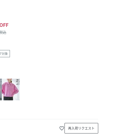
OFF
/税込
グ対象
favorite_border
再入荷リクエスト