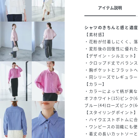
アイテム説明
シャツのきちんと感と適
【素材感】
・花粉が付着しにくく、
・変形後の回復性に優れ
【デザイン・シルエット
・クロップド丈でバラン
・胸ポケットとフラット
・同シリーズでレギュラータイ
【カラー】
・カラーによって柄が異な
オフホワイト(15)ピンク(6
ブルー(44)ローズピンク(6
【スタイリングポイント
・ハイウエストボトムに
・ワンピースの羽織にも便
・着丈の長いカットソー