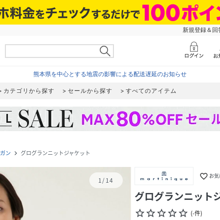
新規登録＆回答
熊本県を中心とする地震の影響による配送遅延のお知らせ
カテゴリから探す
セールから探す
すべてのアイテム
ィガン
グログランニットジャケット
navigate_next
favorite_border
お気
1
/
14
グログランニット
star_border
star_border
star_border
star_border
star_border
(
-
件
)