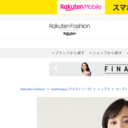
ブランドから探す
ショップから探す
navigate_before
Rakuten Fashion
martinique (マルティニーク)
トップス
カーデ
navigate_next
navigate_next
navigate_next