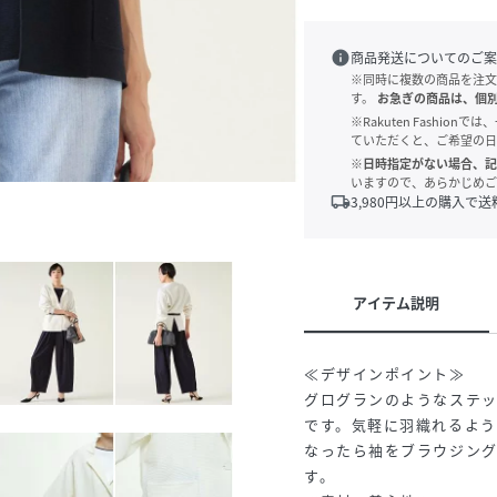
info
商品発送についてのご案
※同時に複数の商品を注文
す。
お急ぎの商品は、個
※Rakuten Fashi
ていただくと、ご希望の日
※日時指定がない場合、記
いますので、あらかじめご
local_shipping
3,980
円以上の購入で送
アイテム説明
≪デザインポイント≫
グログランのようなステッ
です。気軽に羽織れるよ
なったら袖をブラウジン
す。