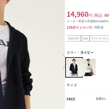
14,960
円 /税込
60
メーカー希望小売価格
37,400
円
136
ポイント
1倍
内訳
SOLD OUT
SALE
ギフトラッピン
カラー：
ネイビー
サイズ
FREE
在庫なし