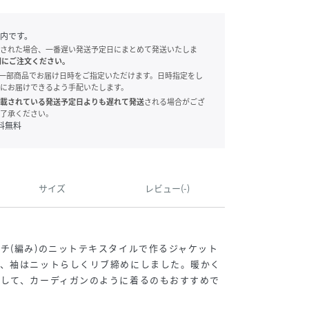
内です。
された場合、一番遅い発送予定日にまとめて発送いたしま
別にご注文ください。
onでは、一部商品でお届け日時をご指定いただけます。日時指定をし
にお届けできるよう手配いたします。
載されている発送予定日よりも遅れて発送
される場合がござ
了承ください。
料無料
サイズ
レビュー(-)
チ(編み)のニットテキスタイルで作るジャケット
う、袖はニットらしくリブ締めにしました。暖かく
グして、カーディガンのように着るのもおすすめで