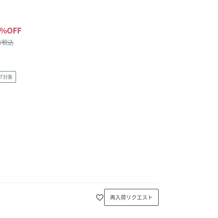
%OFF
 /税込
グ対象
favorite_border
再入荷リクエスト