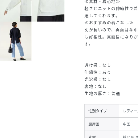
≪素材・着心地≫
軽さとニットの伸縮性で着
躍してくれます。
≪おすすめの着こなし≫
丈が長いので、真面目な
も好相性。真面目になりが
す。
透け感：なし
伸縮性：あり
光沢感：なし
裏地：なし
生地の厚さ：普通
性別タイプ
レディー
原産国
中国
素材
綿41％