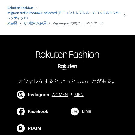
Rakuten Fashion
navigate_next
mignon trefle Room403 selected (ミニョントレフル ルームヨンマルサンセ
navigate_next
レクティッド)
文房具
その他の文房具
Mignonjour/(W)ハートペンケース
navigate_next
navigate_next
Instagram
WOMEN
/
MEN
Facebook
LINE
ROOM