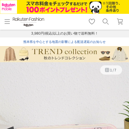
menu
home
search
favorite_border
shopping_cart
lock_outline
メニュー
トップ
検索
お気に入り
カート
ログイン
3,980円(税込)以上のお買い物で送料無料！
熊本県を中心とする地震の影響による配送遅延のお知らせ
1
/
7