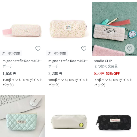
クーポン対象
クーポン対象
mignon trefle Room403 selected
mignon trefle Room403 selected
studio CLIP
ポーチ
ポーチ
その他の文房具
1,650
2,200
850
円
円
円
52
%
OFF
150
ポイント
(
10%ポイント
200
ポイント
(
10%ポイント
77
ポイント
(
10%ポイント
バック
)
バック
)
バック
)