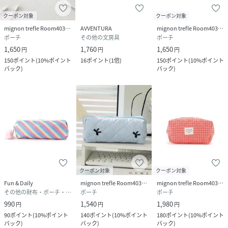
クーポン対象
クーポン対象
mignon trefle Room403 selected
AVVENTURA
mignon trefle Room403 selected
ポーチ
その他の文房具
ポーチ
1,650
1,760
1,650
円
円
円
150
ポイント
(
10%ポイント
16
ポイント
(
1倍
)
150
ポイント
(
10%ポイント
バック
)
バック
)
クーポン対象
クーポン対象
Fun & Daily
mignon trefle Room403 selected
mignon trefle Room403 selected
その他の財布・ポーチ・ケース
ポーチ
ポーチ
990
1,540
1,980
円
円
円
90
ポイント
(
10%ポイント
140
ポイント
(
10%ポイント
180
ポイント
(
10%ポイント
バック
)
バック
)
バック
)