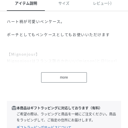
アイテム説明
サイズ
レビュー(-)
ハート柄が可愛いペンケース。
ポーチとしてもペンケースとしてもお使いいただけます
【Mignonjour】
Mignonjourはフランス語のかわいい[mignon]と日[jour]
を掛け合わせた造語です。毎日ワクワクしたいという女性の
想いをカタチに…
more
自分がかわいいと思うアクセサリーや小物に囲まれて、キラ
キラした毎日を送れるように…
そんな願いを込めて現役のジュエリーショップスタッフが
「かわいい」や「トレンド感」「自分らしさ」をテーマに
セレクトしたアイテムをご提案いたします。
redeem
本商品はギフトラッピングに対応しております（有料）
ご希望の際は、ラッピングと商品を一緒にご注文ください。商品
をラッピングして、ご指定の住所にお届けします。
性別タイプ
レディース
ギフトラッピングサービスについて