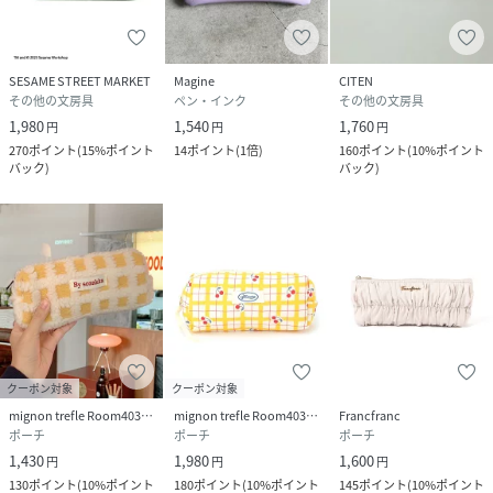
SESAME STREET MARKET
Magine
CITEN
その他の文房具
ペン・インク
その他の文房具
1,980
1,540
1,760
円
円
円
270
ポイント
(
15%ポイント
14
ポイント
(
1倍
)
160
ポイント
(
10%ポイント
バック
)
バック
)
クーポン対象
クーポン対象
mignon trefle Room403 selected
mignon trefle Room403 selected
Francfranc
ポーチ
ポーチ
ポーチ
1,430
1,980
1,600
円
円
円
130
ポイント
(
10%ポイント
180
ポイント
(
10%ポイント
145
ポイント
(
10%ポイント