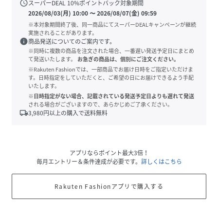
schedule
スーパーDEAL
10
%ポイントバック対象期間
2026/08/03(月) 10:00
〜
2026/08/07(金) 09:59
※本対象期間終了後、同一商品にてスーパーDEALキャンペーンが継続
実施されることがあります。
info
商品発送についてのご案内です。
※同時に複数の商品を注文された場合、一番遅い発送予定日にまとめ
て発送いたします。
お急ぎの商品は、個別にご注文ください。
※Rakuten Fashionでは、一部商品でお届け日時をご指定いただけま
す。日時指定をしていただくと、ご希望の日にお届けできるよう手配
いたします。
※日時指定がない場合、記載されている発送予定日よりも遅れて発送
される場合がございますので、あらかじめご了承ください。
local_shipping
3,980
円以上の購入で送料無料
アプリならポイント最大3倍！
毎月エントリー＆条件達成が必要です。
詳しくはこちら
Rakuten Fashionアプリで購入する