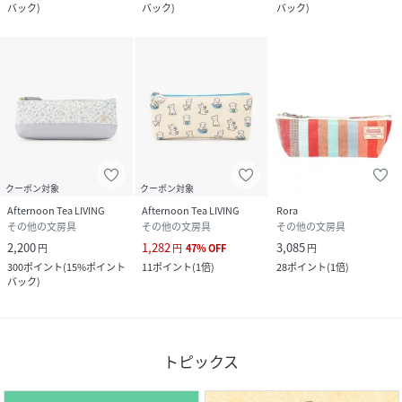
バック
)
バック
)
バック
)
クーポン対象
クーポン対象
Afternoon Tea LIVING
Afternoon Tea LIVING
Rora
その他の文房具
その他の文房具
その他の文房具
2,200
1,282
3,085
円
円
47
%
OFF
円
300
ポイント
(
15%ポイント
11
ポイント
(
1倍
)
28
ポイント
(
1倍
)
バック
)
トピックス