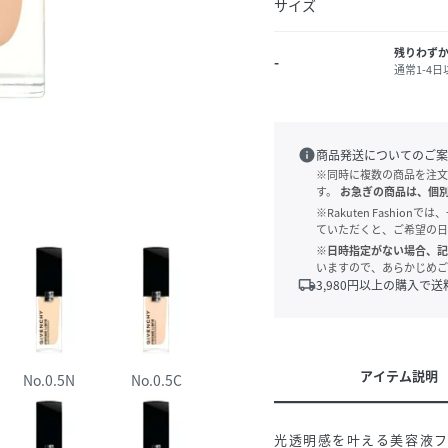
サイズ
残りわず
-
通常1-4
info
商品発送についてのご案
※同時に複数の商品を注文
す。
お急ぎの商品は、個
※Rakuten Fashi
ていただくと、ご希望の日
※日時指定がない場合、記
いますので、あらかじめご
local_shipping
3,980
円以上の購入で送
アイテム説明
No.0.5N
No.0.5C
光透明感を叶える美容液