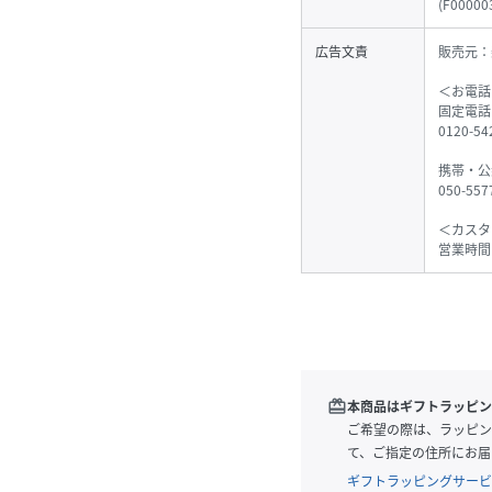
(
F00000
広告文責
販売元：
＜お電話
固定電話
0120-
携帯・公
050-55
＜カスタ
営業時間
redeem
本商品はギフトラッピン
ご希望の際は、ラッピン
て、ご指定の住所にお届
ギフトラッピングサービ