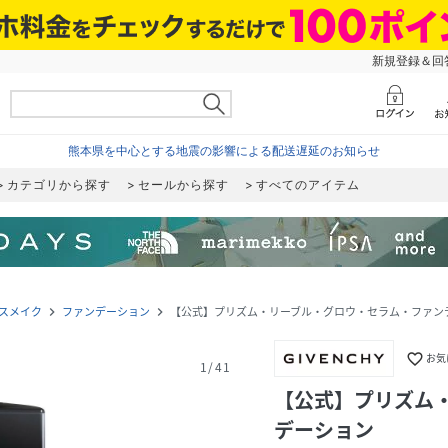
新規登録＆回答
熊本県を中心とする地震の影響による配送遅延のお知らせ
カテゴリから探す
セールから探す
すべてのアイテム
スメイク
ファンデーション
【公式】プリズム・リーブル・グロウ・セラム・ファン
navigate_next
navigate_next
favorite_border
お気
1
/
41
【公式】プリズム
デーション