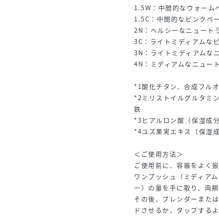
1.5W：中間的なウォーム
1.5C：中間的なピンクベ
2N：ヘルシーなニュート
3C：ライトミディアムな
3N：ライトミディアムな
4N：ミディアムなニュー
*1酸化チタン、合成フル
*2ミリストイルグルタミ
鉄
*3ヒアルロン酸（保湿成
*4ユズ果実エキス（保湿
＜ご使用方法＞
ご使用前に、容器をよく
ワンプッシュ（ミディアム
ー）の量を手に取り、両頬
その後、ブレンダーまた
ドさせるか、タップする