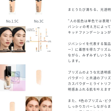
まとうたび満ちる、光透
“人の肌色は単色では表現
No.1.5C
No.3C
バンシィの考え方によって
キッドファンデーション
ジバンシイを代表する製品
ー）に着想を得たプリズム
ながら、みずみずしいう
します。
プリズムのような光透明感
パウダー）と共通のプリズ
カスパウダーとライトリフ
明感あふれる肌を叶えます
また、4色のプリズム･ピ
しっかりカバーしながら