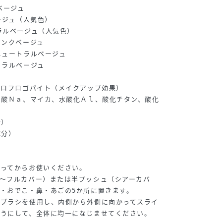
ベージュ
ージュ（人気色）
ラルベージュ（人気色）
ピンクベージュ
ニュートラルベージュ
トラルベージュ
オロフロゴパイト（メイクアップ効果）
ン酸Ｎａ、マイカ、水酸化Ａｌ、酸化チタン、酸化
分）
成分）
振ってからお使いください。
～フルカバー）または半プッシュ（シアーカバ
・おでこ・鼻・あごの5か所に置きます。
はブラシを使用し、内側から外側に向かってスライ
ようにして、全体に均一になじませてください。