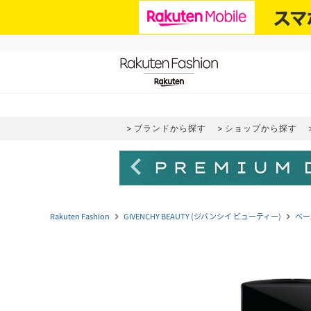
ブランドから探す
ショップから探す
navigate_before
Rakuten Fashion
GIVENCHY BEAUTY (ジバンシイ ビューティー)
ベー
navigate_next
navigate_next