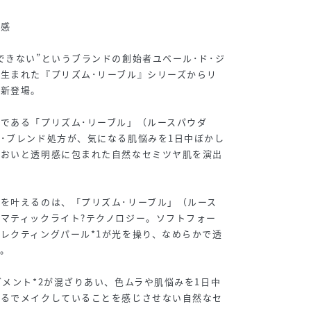
明感
できない”というブランドの創始者ユベール･ド･ジ
生まれた『プリズム･リーブル』シリーズからリ
が新登場。
である「プリズム･リーブル」（ルースパウダ
･ブレンド処方が、気になる肌悩みを1日中ぼかし
るおいと透明感に包まれた自然なセミツヤ肌を演出
を叶えるのは、「プリズム･リーブル」（ルース
マティックライト?テクノロジー。ソフトフォー
レクティングパール*1が光を操り、なめらかで透
。
グメント*2が混ざりあい、色ムラや肌悩みを1日中
まるでメイクしていることを感じさせない自然なセ