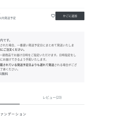
か
favorite_border
かごに追加
日以内発送予定
内です。
された場合、一番遅い発送予定日にまとめて発送いたしま
別にご注文ください。
onでは、一部商品でお届け日時をご指定いただけます。日時指定をし
にお届けできるよう手配いたします。
載されている発送予定日よりも遅れて発送
される場合がござ
了承ください。
料無料
レビュー(23)
ファンデーション