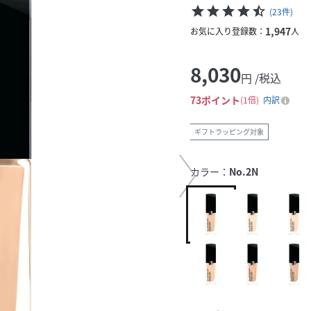
star
star
star
star
star_half
(
23
件
)
1,947
お気に入り登録数：
人
8,030
円 /税込
73
ポイント
1倍
内訳
ギフトラッピング対象
カラー：
No.2N