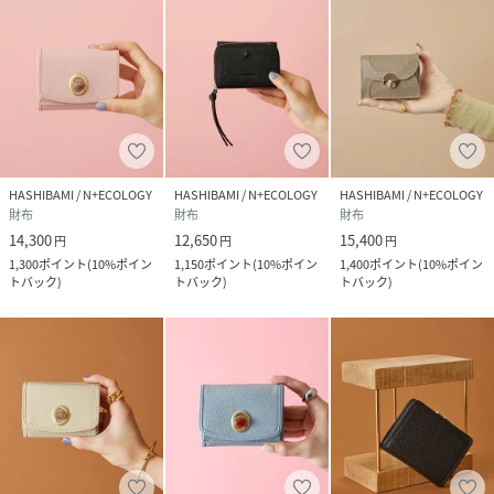
性別タイプ
レディース
原産国
中国
HASHIBAMI / N+ECOLOGY
HASHIBAMI / N+ECOLOGY
HASHIBAMI / N+ECOLOGY
財布
財布
財布
素材
羊革/サテン(ポリエステル100%)
14,300
12,650
15,400
円
円
円
1,300
ポイント
(
10%ポイン
1,150
ポイント
(
10%ポイン
1,400
ポイント
(
10%ポイン
サイズ
FREE
トバック
)
トバック
)
トバック
)
品番
NM0578_Ha
(
Ha-2410-326-600-F NM0578
)