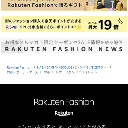
Rakuten Fashion
HASHIBAMI / N+ECOLOGY (ハシバミ / ネコロジー)
navigate_next
navigate_next
財布・ポーチ・ケース
財布
レザーリボン ミニウォレット
navigate_next
navigate_next