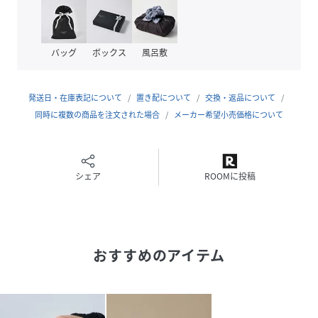
・ミニサイズながら、メインで使えるほどの収納力の高さが
魅力
バッグ
ボックス
風呂敷
・小さめバッグ用のお財布としてお使いいただくのもおすす
め
発送日・在庫表記について
置き配について
交換・返品について
・しっとりと柔らかな羊革を使用
同時に複数の商品を注文された場合
メーカー希望小売価格について
大きなリボンが目を惹くアイテムですが、可愛らしすぎずモ
シェア
ROOMに投稿
ードな印象も持ち合わせています。
ご自身用にはもちろん、ギフトにもおすすめです。
おすすめのアイテム