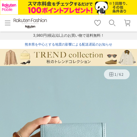
menu
home
search
favorite_border
shopping_cart
lock_outline
メニュー
トップ
検索
お気に入り
カート
ログイン
3,980円(税込)以上のお買い物で送料無料！
熊本県を中心とする地震の影響による配送遅延のお知らせ
1
/
62