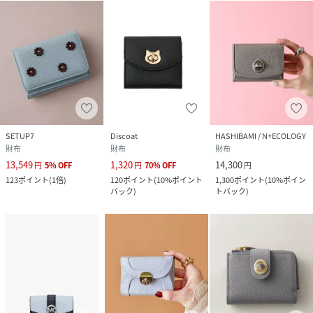
SETUP7
Discoat
HASHIBAMI / N+ECOLOGY
財布
財布
財布
13,549
1,320
14,300
円
5
%
OFF
円
70
%
OFF
円
123
ポイント
(
1倍
)
120
ポイント
(
10%ポイント
1,300
ポイント
(
10%ポイン
バック
)
トバック
)