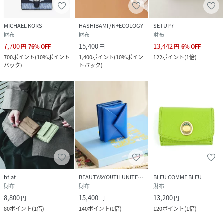
MICHAEL KORS
HASHIBAMI / N+ECOLOGY
SETUP7
財布
財布
財布
7,700
15,400
13,442
円
76
%
OFF
円
円
6
%
OFF
700
ポイント
(
10%ポイント
1,400
ポイント
(
10%ポイン
122
ポイント
(
1倍
)
バック
)
トバック
)
bflat
BEAUTY&YOUTH UNITED ARROWS
BLEU COMME BLEU
財布
財布
財布
8,800
15,400
13,200
円
円
円
80
ポイント
(
1倍
)
140
ポイント
(
1倍
)
120
ポイント
(
1倍
)