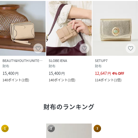
BEAUTY&YOUTH UNITED ARROWS
SLOBE IENA
SETUP7
財布
財布
財布
15,400
15,400
12,647
円
円
円
4
%
OFF
140
ポイント
(
1倍
)
140
ポイント
(
1倍
)
114
ポイント
(
1倍
)
財布
のランキング
1
2
3