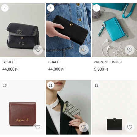
7
8
9
IACUCCI
COACH
ear PAPILLONNER
44,000
44,000
9,900
円
円
円
10
11
12