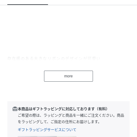
存在感のある大きなリボンのデザインが可愛い
三つ折りレザーミニウォレット
more
redeem
本商品はギフトラッピングに対応しております（有料）
【おすすめポイント】
ご希望の際は、ラッピングと商品を一緒にご注文ください。商品
をラッピングして、ご指定の住所にお届けします。
・立体感のあるレザーコードのリボンが可愛らしい印象
ギフトラッピングサービスについて