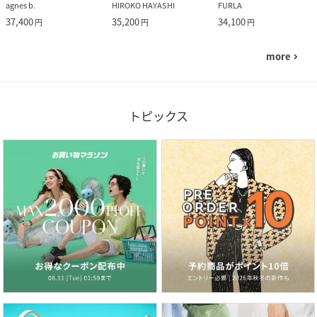
agnes b.
HIROKO HAYASHI
FURLA
37,400
35,200
34,100
円
円
円
more
navigate_next
トピックス