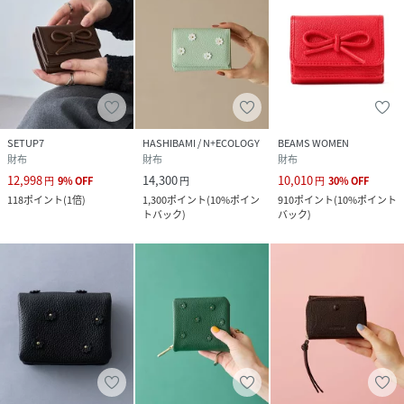
【サイズ感/収納力】
・片手に収まるミニサイズ
・小銭入れはボックスタイプで取り出しやすい設計
SETUP7
HASHIBAMI / N+ECOLOGY
BEAMS WOMEN
財布
財布
財布
・収納ポケットは合計12箇所
12,998
14,300
10,010
円
9
%
OFF
円
円
30
%
OFF
118
ポイント
(
1倍
)
1,300
ポイント
(
10%ポイン
910
ポイント
(
10%ポイント
トバック
)
バック
)
札入れ×1
ボックス型小銭入れ×1
カード入れ×7
ポケット×5(内側3/外側2)