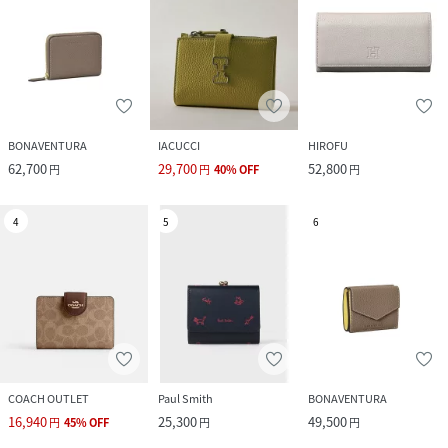
BONAVENTURA
IACUCCI
HIROFU
62,700
29,700
52,800
円
円
40
%
OFF
円
4
5
6
COACH OUTLET
Paul Smith
BONAVENTURA
16,940
25,300
49,500
円
45
%
OFF
円
円