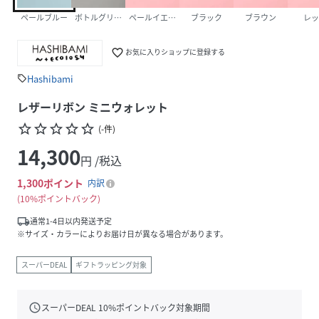
ペールブルー
ボトルグリーン
ペールイエロー
ブラック
ブラウン
レッ
favorite_border
お気に入りショップに登録する
Hashibami
sell
レザーリボン ミニウォレット
star_border
star_border
star_border
star_border
star_border
(
-
件
)
14,300
円 /税込
1,300
ポイント
内訳
10%ポイントバック
local_shipping
通常1-4日以内発送予定
※サイズ・カラーによりお届け日が異なる場合があります。
スーパーDEAL
ギフトラッピング対象
schedule
スーパーDEAL
10
%ポイントバック対象期間