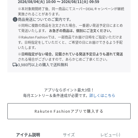
2026/08/04(火) 10:00
〜
2026/08/11(火) 09:59
※本対象期間終了後、同一商品にてスーパーDEALキャンペーンが継続
実施されることがあります。
info
商品発送についてのご案内です。
※同時に複数の商品を注文された場合、一番遅い発送予定日にまとめ
て発送いたします。
お急ぎの商品は、個別にご注文ください。
※Rakuten Fashionでは、一部商品でお届け日時をご指定いただけま
す。日時指定をしていただくと、ご希望の日にお届けできるよう手配
いたします。
※日時指定がない場合、記載されている発送予定日よりも遅れて発送
される場合がございますので、あらかじめご了承ください。
local_shipping
3,980
円以上の購入で送料無料
アプリならポイント最大3倍！
毎月エントリー＆条件達成が必要です。
詳しくはこちら
Rakuten Fashionアプリで購入する
アイテム説明
サイズ
レビュー(-)