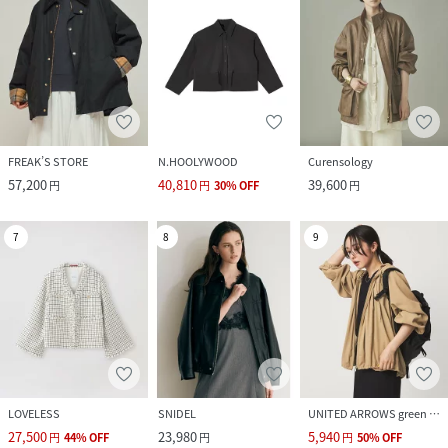
FREAK’S STORE
N.HOOLYWOOD
Curensology
57,200
40,810
39,600
円
円
30
%
OFF
円
7
8
9
LOVELESS
SNIDEL
UNITED ARROWS green label relaxing
27,500
23,980
5,940
円
44
%
OFF
円
円
50
%
OFF