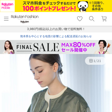
menu
home
search
favorite_border
shopping_cart
lock_outline
メニュー
トップ
検索
お気に入り
カート
ログイン
3,980円(税込)以上のお買い物で送料無料！
熊本県を中心とする地震の影響による配送遅延のお知らせ
1
/
21