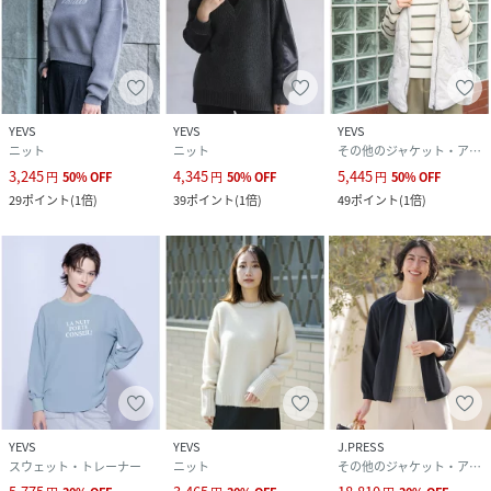
YEVS
YEVS
YEVS
ニット
ニット
その他のジャケット・アウター
3,245
4,345
5,445
円
50
%
OFF
円
50
%
OFF
円
50
%
OFF
29
ポイント
(
1倍
)
39
ポイント
(
1倍
)
49
ポイント
(
1倍
)
YEVS
YEVS
J.PRESS
スウェット・トレーナー
ニット
その他のジャケット・アウター