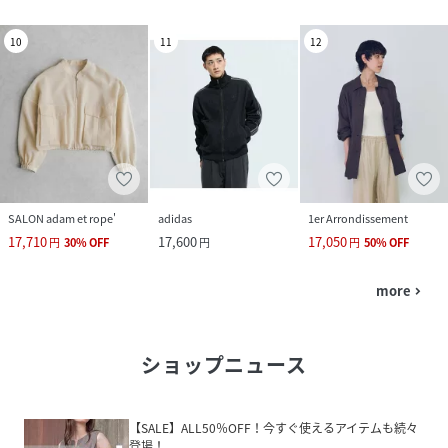
10
11
12
SALON adam et rope'
adidas
1er Arrondissement
17,710
17,600
17,050
円
30
%
OFF
円
円
50
%
OFF
more
navigate_next
ショップニュース
【SALE】ALL50％OFF！今すぐ使えるアイテムも続々
登場！