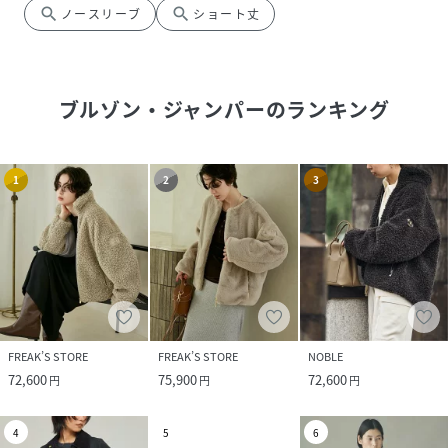
search
search
ノースリーブ
ショート丈
ブルゾン・ジャンパー
のランキング
1
2
3
FREAK’S STORE
FREAK’S STORE
NOBLE
72,600
75,900
72,600
円
円
円
4
5
6