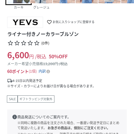
カーキ
グレージュ
favorite_border
お気に入りショップに登録する
ライナー付きノーカラーブルゾン
star_border
star_border
star_border
star_border
star_border
(
0
件
)
6,600
円 /税込
50
%OFF
メーカー希望小売価格
13,200
円 /税込
60
ポイント
1倍
内訳
local_shipping
4-15日以内発送予定
※サイズ・カラーによりお届け日が異なる場合があります。
SALE
ギフトラッピング対象外
info
商品発送についてのご案内です。
※同時に複数の商品を注文された場合、一番遅い発送予定日にまとめ
て発送いたします。
お急ぎの商品は、個別にご注文ください。