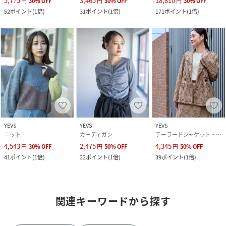
5,775
3,465
18,810
円
30
%
OFF
円
30
%
OFF
円
30
%
OFF
52
ポイント
(
1倍
)
31
ポイント
(
1倍
)
171
ポイント
(
1倍
)
YEVS
YEVS
YEVS
ニット
カーディガン
テーラードジャケット・ブレザー
4,543
2,475
4,345
円
30
%
OFF
円
50
%
OFF
円
50
%
OFF
41
ポイント
(
1倍
)
22
ポイント
(
1倍
)
39
ポイント
(
1倍
)
関連キーワードから探す