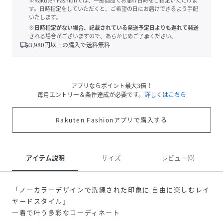
※Rakuten Fashionでは、一部商品でお届け日時をご指定いただけま
す。日時指定をしていただくと、ご希望の日にお届けできるよう手配
いたします。
※日時指定がない場合、記載されている発送予定日よりも遅れて発送
される場合がございますので、あらかじめご了承ください。
local_shipping
3,980
円以上の購入で送料無料
アプリならポイント最大3倍！
毎月エントリー＆条件達成が必要です。
詳しくはこちら
Rakuten Fashionアプリで購入する
アイテム説明
サイズ
レビュー(0)
「ノーカラーデザインで洗練された印象に 自由に楽しむレイ
ヤードスタイル」
一着で叶う多彩なコーディネート