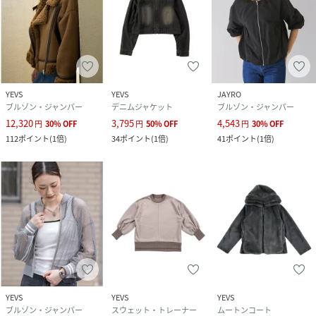
YEVS
YEVS
JAYRO
ブルゾン・ジャンパー
デニムジャケット
ブルゾン・ジャンパー
12,320
3,795
4,543
円
30
%
OFF
円
50
%
OFF
円
30
%
OFF
112
ポイント
(
1倍
)
34
ポイント
(
1倍
)
41
ポイント
(
1倍
)
YEVS
YEVS
YEVS
ブルゾン・ジャンパー
スウェット・トレーナー
ムートンコート