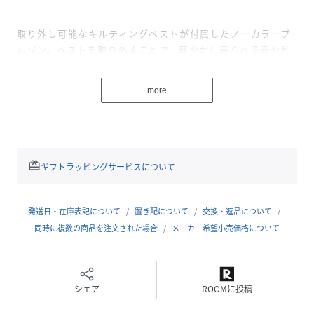
取り外し可能なキルティングベストが付属したノーカラーブ
ルゾン。ベストを取り外すことで、軽やかに着られる春や秋
から、防寒性を重視した冬まで長い期間活躍する便利なアイ
テムです。シンプルで洗練されたデザインがどんなコーディ
more
ネートにも合わせやすく、デイリーに着回せます。
【POINT】
redeem
ギフトラッピングサービスについて
・取り外し可能なキルティングベスト付き
発送日・在庫表記について
置き配について
交換・返品について
・長い期間着用できる季節を選ばないデザイン
同時に複数の商品を注文された場合
メーカー希望小売価格について
・ノーカラーデザインで女性らしく上品な印象
シェア
ROOMに投稿
・カジュアルからきれいめまで幅広く対応