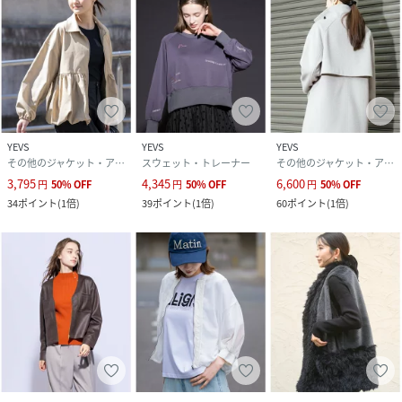
品番
NM0036_yk5zp003
(
yk5zp003-NE3-1 NM0036
)
YEVS
YEVS
YEVS
その他のジャケット・アウター
スウェット・トレーナー
その他のジャケット・アウター
3,795
4,345
6,600
円
50
%
OFF
円
50
%
OFF
円
50
%
OFF
34
ポイント
(
1倍
)
39
ポイント
(
1倍
)
60
ポイント
(
1倍
)