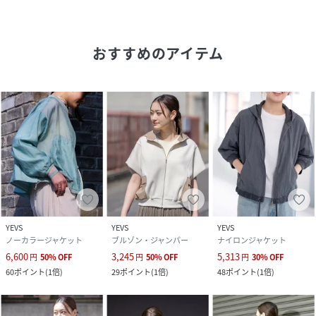
【COORDINATE】
おすすめのアイテム
デニムやスラックスと合わせたカジュアルなコーディネート
はもちろん、ワンピースやスカートと合わせてきれいめスタ
イルを楽しむのもおすすめです。ライナーを付けたまま冬の
アウターとして、ライナーを外して軽やかに羽織る春や秋の
スタイルにもぴったりです。
【MODEL】
YEVS
YEVS
YEVS
グレージュ モデルサイズ :身長:163cm 着用サイズ:Free
ノーカラージャケット
ブルゾン・ジャンパー
ナイロンジャケット
6,600
3,245
5,313
円
50
%
OFF
円
50
%
OFF
円
30
%
OFF
60
ポイント
(
1倍
)
29
ポイント
(
1倍
)
48
ポイント
(
1倍
)
性別タイプ
レディース
サイズ
Free