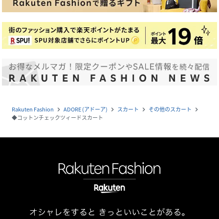
Rakuten Fashion
ADORE (アドーア)
スカート
その他のスカート
navigate_next
navigate_next
navigate_next
navigate_next
◆コットンチェックツィードスカート