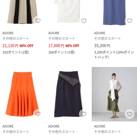
おすすめ着用期間：春秋冬
おすすめ着用シーン：オケージョン
性別タイプ
レディース
ADORE
ADORE
ADORE
その他のスカート
その他のスカート
その他のスカート
21,120
17,600
35,200
原産国
日本製
円
60
%
OFF
円
60
%
OFF
円
192
ポイント
(
1倍
)
160
ポイント
(
1倍
)
3,200
ポイント
(
10%ポイン
トバック
)
素材
(表生地)コットン63%,ナイロン36%,ポリエステ
ル1%
(裏生地)キュプラ100%
(別布部分)コットン60%,ポリエステル40%
サイズ
３６、３８
クリーニング
家庭での洗濯不可、ドライクリーニング
品番
NK9806_531
(
531-5120201-120-16 NK9806
)
ADORE
ADORE
ADORE
その他のスカート
その他のスカート
その他のスカート