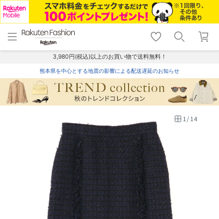
menu
home
search
favorite_border
shopping_cart
lock_outline
メニュー
トップ
検索
お気に入り
カート
ログイン
3,980円(税込)以上のお買い物で送料無料！
熊本県を中心とする地震の影響による配送遅延のお知らせ
1
/
14