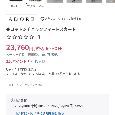
ネイビー
エクリュ×ブラック1
favorite_border
お気に入りショップに登録する
◆コットンチェックツィードスカート
star_border
star_border
star_border
star_border
star_border
(
-
件
)
23,760
円 /税込
60
%OFF
メーカー希望小売価格
59,400
円 /税込
216
ポイント
1倍
内訳
local_shipping
4-15日以内発送予定
※サイズ・カラーによりお届け日が異なる場合があります。
SALE
ギフトラッピング対象
schedule
販売期間
2026/08/07(金) 00:30
〜
2026/08/09(日) 23:59
販売開始・終了時に通知を受け取る