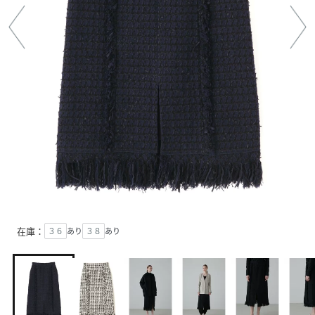
在庫：
３６
あり
３８
あり