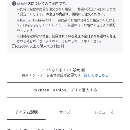
info
商品発送についてのご案内です。
※同時に複数の商品を注文された場合、一番遅い発送予定日にまとめ
て発送いたします。
お急ぎの商品は、個別にご注文ください。
※Rakuten Fashionでは、一部商品でお届け日時をご指定いただけま
す。日時指定をしていただくと、ご希望の日にお届けできるよう手配
いたします。
※日時指定がない場合、記載されている発送予定日よりも遅れて発送
される場合がございますので、あらかじめご了承ください。
local_shipping
3,980
円以上の購入で送料無料
アプリならポイント最大3倍！
毎月エントリー＆条件達成が必要です。
詳しくはこちら
Rakuten Fashionアプリで購入する
アイテム説明
サイズ
レビュー(-)