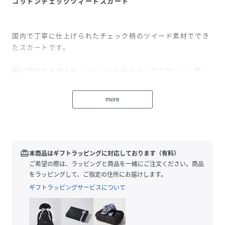
コットンチェックツィードスカート
国内で丁寧に仕上げられたチェック柄のツイード素材ででき
たスカートです。
縦に切りかえが入り、フリンジを挟み込んだデザイン。裾に
長めに入れられたフリンジもポイントになります。
more
同素材のジレ(品番：531-5150201)、ジャケット(品番：
531-5150226)とセットアップが可能です。
特殊なテープ状の糸や、抄繊糸のリボンの様なモール糸、光
沢のあるラメ糸でざっくりとしたコットンベースに、チェッ
redeem
本商品はギフトラッピングに対応しております（有料）
ク状に織り込み、表情を持たせたツイード素材で仕立てまし
ご希望の際は、ラッピングと商品を一緒にご注文ください。商品
た。
をラッピングして、ご指定の住所にお届けします。
ギフトラッピングサービスについて
＊大胆な表情を持たせるため、糸を飛ばしていますので引っ
掛かり注意ください