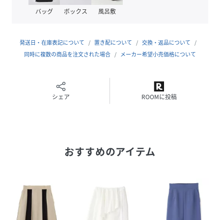
バッグ
ボックス
風呂敷
※この商品は、ホワイト(エクリュ×ブラック) / ネイビー の
2色展開となります。
発送日・在庫表記について
置き配について
交換・返品について
同時に複数の商品を注文された場合
メーカー希望小売価格について
【商品特性】
シェア
ROOMに投稿
透け感：なし
裏地：あり
おすすめのアイテム
伸縮性：なし
生地の厚さ：普通
フィット感：普通