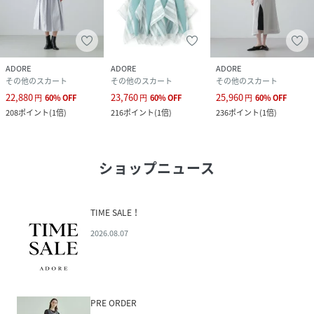
ADORE
ADORE
ADORE
その他のスカート
その他のスカート
その他のスカート
22,880
23,760
25,960
円
60
%
OFF
円
60
%
OFF
円
60
%
OFF
208
ポイント
(
1倍
)
216
ポイント
(
1倍
)
236
ポイント
(
1倍
)
ショップニュース
TIME SALE！
2026.08.07
PRE ORDER