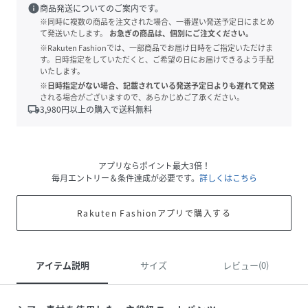
info
商品発送についてのご案内です。
※同時に複数の商品を注文された場合、一番遅い発送予定日にまとめ
て発送いたします。
お急ぎの商品は、個別にご注文ください。
※Rakuten Fashionでは、一部商品でお届け日時をご指定いただけま
す。日時指定をしていただくと、ご希望の日にお届けできるよう手配
いたします。
※日時指定がない場合、記載されている発送予定日よりも遅れて発送
される場合がございますので、あらかじめご了承ください。
local_shipping
3,980
円以上の購入で送料無料
アプリならポイント最大3倍！
毎月エントリー＆条件達成が必要です。
詳しくはこちら
Rakuten Fashionアプリで購入する
アイテム説明
サイズ
レビュー(0)