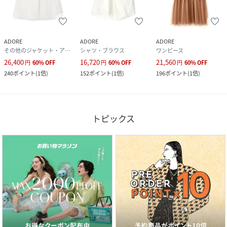
ADORE
ADORE
ADORE
その他のジャケット・アウター
シャツ・ブラウス
ワンピース
26,400
16,720
21,560
円
60
%
OFF
円
60
%
OFF
円
60
%
OFF
240
ポイント
(
1倍
)
152
ポイント
(
1倍
)
196
ポイント
(
1倍
)
トピックス