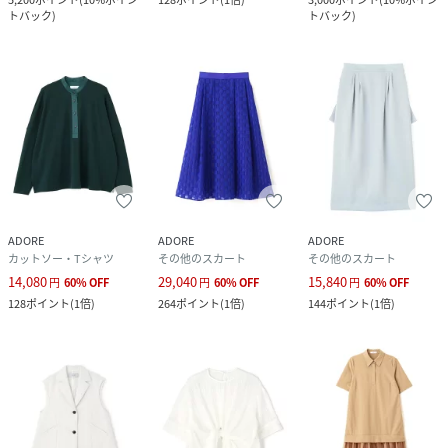
トバック
)
トバック
)
ADORE
ADORE
ADORE
カットソー・Tシャツ
その他のスカート
その他のスカート
14,080
29,040
15,840
円
60
%
OFF
円
60
%
OFF
円
60
%
OFF
128
ポイント
(
1倍
)
264
ポイント
(
1倍
)
144
ポイント
(
1倍
)