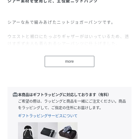
シアー素材を使用した、主役級ニットパンツ
シアーな糸で編みあげたニットジョガーパンツです。
ウエストと裾口にたっぷりギャザーがはいっているため、透
けすぎず大人も着られるシアーパンツに仕上げました。
素材は綿とポリエステルのハリの強い複合糸の極細番手で
more
す。
※この商品は、ブラック / グレー の2色展開となります。
redeem
本商品はギフトラッピングに対応しております（有料）
ご希望の際は、ラッピングと商品を一緒にご注文ください。商品
をラッピングして、ご指定の住所にお届けします。
ギフトラッピングサービスについて
【商品特性】
透け感：あり