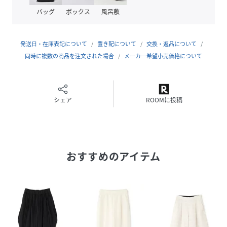
バッグ
ボックス
風呂敷
裏地：あり
伸縮性：あり
発送日・在庫表記について
置き配について
交換・返品について
同時に複数の商品を注文された場合
メーカー希望小売価格について
生地の厚さ：薄め
フィット感：普通
シェア
ROOMに投稿
おすすめ着用期間：春夏秋
おすすめ着用シーン：休日
おすすめのアイテム
透け感/あり|裏地/あり|光沢/なし|生地の厚さ/普通|伸縮性/
なし|シルエット/スタンダード
性別タイプ
レディース
原産国
日本製