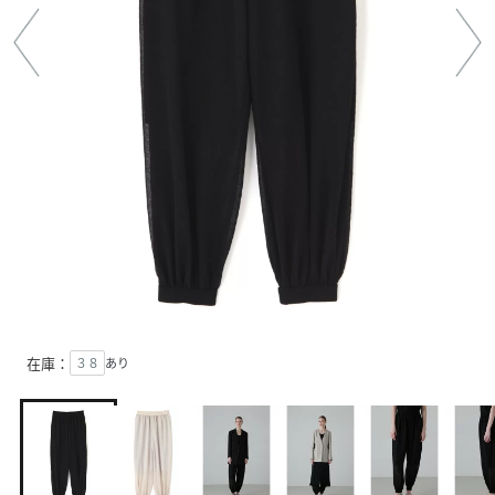
在庫：
３８
あり