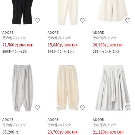
素材
(外側)コットン68%,ポリエステル32%
(内側)ポリエステル100%
サイズ
３８
ADORE
ADORE
ADORE
その他のパンツ
その他のパンツ
その他のパンツ
クリーニング
手洗い、ドライクリーニング
21,560
15,840
28,160
円
60
%
OFF
円
60
%
OFF
円
60
%
OFF
196
ポイント
(
1倍
)
144
ポイント
(
1倍
)
256
ポイント
(
1倍
)
品番
NK9762_531
(
531-5173222-010-18 NK9762
)
ADORE
ADORE
ADORE
その他のパンツ
その他のパンツ
その他のパンツ
35,200
23,760
21,120
円
円
60
%
OFF
円
60
%
OFF