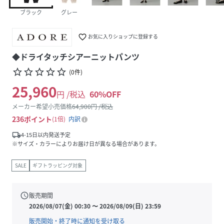
ブラック
グレー
favorite_border
お気に入りショップに登録する
◆ドライタッチシアーニットパンツ
star_border
star_border
star_border
star_border
star_border
(
0
件
)
25,960
円 /税込
60
%OFF
メーカー希望小売価格
64,900
円 /税込
236
ポイント
1倍
内訳
local_shipping
4-15日以内発送予定
※サイズ・カラーによりお届け日が異なる場合があります。
SALE
ギフトラッピング対象
schedule
販売期間
2026/08/07(金) 00:30
〜
2026/08/09(日) 23:59
販売開始・終了時に通知を受け取る