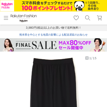
menu
home
search
favorite_border
shopping_cart
lock_outline
メニュー
トップ
検索
お気に入り
カート
ログイン
3,980円(税込)以上のお買い物で送料無料！
熊本県を中心とする地震の影響による配送遅延のお知らせ
1
/
15