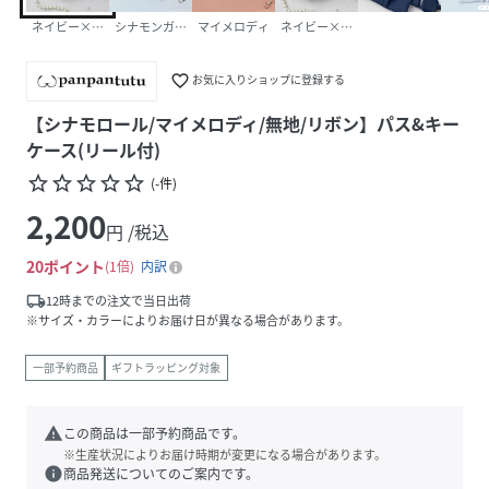
ネイビー×ラベンダー
シナモンガーデン
マイメロディ
ネイビー×ネイビー
favorite_border
お気に入りショップに登録する
【シナモロール/マイメロディ/無地/リボン】パス&キー
ケース(リール付)
star_border
star_border
star_border
star_border
star_border
(
-
件
)
2,200
円 /税込
20
ポイント
1倍
内訳
local_shipping
12時までの注文で当日出荷
※サイズ・カラーによりお届け日が異なる場合があります。
一部予約商品
ギフトラッピング対象
warning
この商品は一部予約商品です。
※生産状況によりお届け時期が変更になる場合があります。
info
商品発送についてのご案内です。