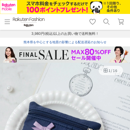
menu
home
search
favorite_border
shopping_cart
lock_outline
メニュー
トップ
検索
お気に入り
カート
ログイン
3,980円(税込)以上のお買い物で送料無料！
熊本県を中心とする地震の影響による配送遅延のお知らせ
1
/
16