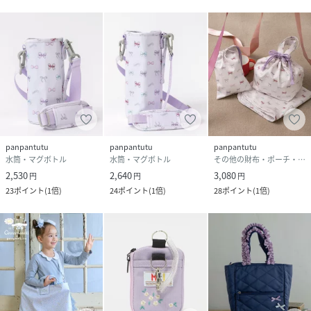
panpantutu
panpantutu
panpantutu
水筒・マグボトル
水筒・マグボトル
その他の財布・ポーチ・ケース
2,530
2,640
3,080
円
円
円
23
ポイント
(
1倍
)
24
ポイント
(
1倍
)
28
ポイント
(
1倍
)