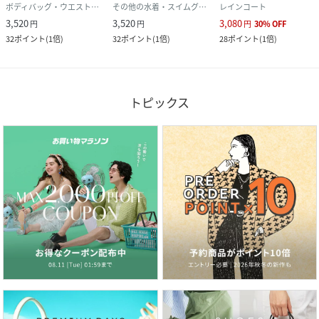
ボディバッグ・ウエストポーチ
その他の水着・スイムグッズ
レインコート
3,520
3,520
3,080
円
円
円
30
%
OFF
32
ポイント
(
1倍
)
32
ポイント
(
1倍
)
28
ポイント
(
1倍
)
トピックス