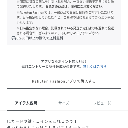
※同時に複数の商品を注文された場合、一番遅い発送予定日にまとめ
て発送いたします。
お急ぎの商品は、個別にご注文ください。
※Rakuten Fashionでは、一部商品でお届け日時をご指定いただけま
す。日時指定をしていただくと、ご希望の日にお届けできるよう手配
いたします。
※日時指定がない場合、記載されている発送予定日よりも遅れて発送
される場合がございますので、あらかじめご了承ください。
local_shipping
3,980
円以上の購入で送料無料
アプリならポイント最大3倍！
毎月エントリー＆条件達成が必要です。
詳しくはこちら
Rakuten Fashionアプリで購入する
アイテム説明
サイズ
レビュー(-)
ICカードや鍵・コインをこれ１つで！
ランドセルにもつけられるパス＆キーケース