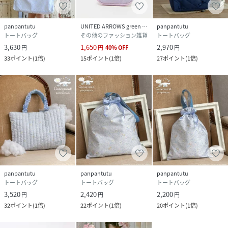
panpantutu
UNITED ARROWS green label relaxing
panpantutu
トートバッグ
その他のファッション雑貨
トートバッグ
3,630
1,650
2,970
円
円
40
%
OFF
円
33
ポイント
(
1倍
)
15
ポイント
(
1倍
)
27
ポイント
(
1倍
)
panpantutu
panpantutu
panpantutu
トートバッグ
トートバッグ
トートバッグ
3,520
2,420
2,200
円
円
円
32
ポイント
(
1倍
)
22
ポイント
(
1倍
)
20
ポイント
(
1倍
)