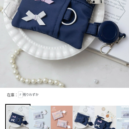
在庫：
F
残りわずか