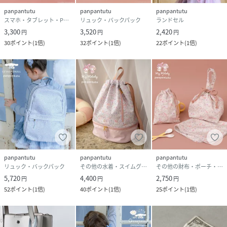
panpantutu
panpantutu
panpantutu
スマホ・タブレット・PCケース/カバー
リュック・バックパック
ランドセル
3,300
3,520
2,420
円
円
円
30
ポイント
(
1倍
)
32
ポイント
(
1倍
)
22
ポイント
(
1倍
)
panpantutu
panpantutu
panpantutu
リュック・バックパック
その他の水着・スイムグッズ
その他の財布・ポーチ・ケース
5,720
4,400
2,750
円
円
円
52
ポイント
(
1倍
)
40
ポイント
(
1倍
)
25
ポイント
(
1倍
)