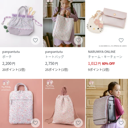
panpantutu
panpantutu
NARUMIYA ONLINE
ポーチ
トートバッグ
チャーム・キーチェーン
2,200
2,750
1,012
円
円
円
60
%
OFF
20
ポイント
(
1倍
)
25
ポイント
(
1倍
)
9
ポイント
(
1倍
)