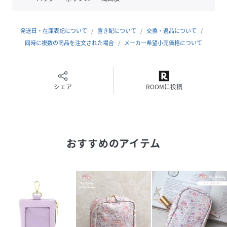
□鍵用リング＆ポケット
リングに鍵をつけたら、ポケットに隠せて便利。約7cmの鍵
発送日・在庫表記について
置き配について
交換・返品について
まで対応。
同時に複数の商品を注文された場合
メーカー希望小売価格について
□撥水素材
【mymelody×panpantutu】
シェア
ROOMに投稿
パンパンチュチュとマイメロディのコラボシリーズ。水色や
ラベンダー、ブルー・・・
色とりどりのお花と小さな木の実のプティフルール柄。お花
畑の中で、マイメロディとお友達のピアノちゃんがいっしょ
おすすめのアイテム
にかくれんぼ。
【cinnamoroll×panpantutu】
パンパンチュチュとシナモンのコラボシリーズ。ブルー、イ
エロー、ラベンダー...色とりどりのお花に囲まれて、シナモ
ンたちの楽しげな声が聴こえてきそう。