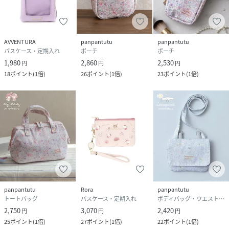
性別タイプ
キッズ
原産国
中国
AVVENTURA
panpantutu
panpantutu
素材
ポリエステル 100%
パスケース・定期入れ
ポーチ
ポーチ
1,980
2,860
2,530
円
円
円
サイズ
F
18
ポイント
(
1倍
)
26
ポイント
(
1倍
)
23
ポイント
(
1倍
)
品番
NK9135_8998
(
8998-62-6 NK9135
)
panpantutu
Rora
panpantutu
トートバッグ
パスケース・定期入れ
ボディバッグ・ウエストポーチ
2,750
3,070
2,420
円
円
円
25
ポイント
(
1倍
)
27
ポイント
(
1倍
)
22
ポイント
(
1倍
)