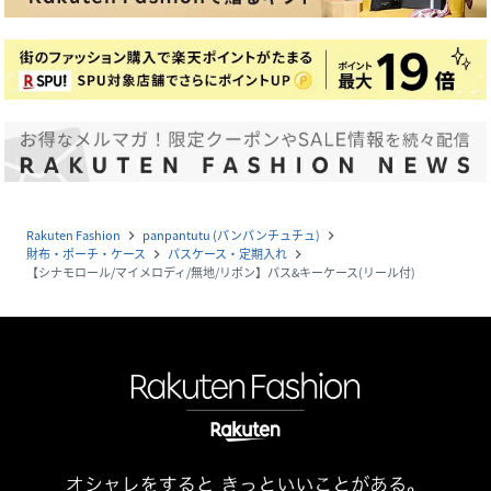
Rakuten Fashion
panpantutu (パンパンチュチュ)
navigate_next
navigate_next
財布・ポーチ・ケース
パスケース・定期入れ
navigate_next
navigate_next
【シナモロール/マイメロディ/無地/リボン】パス&キーケース(リール付)