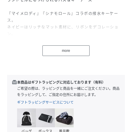
『マイメロディ』『シナモロール』コラボの撥水キーケー
ス。
ネイビーはリッチなマット素材に、リボンをデコレーショ
ン。
リボンがたくさん並んで、まるでパレードをしているみたい
な『リボンパレード』
more
可愛らしさはもちろん、小学生のお子様から大人まで使える
こだわりの機能性！
入学祝いなどプレゼントにもおすすめ。
□便利な３ポケット
redeem
本商品はギフトラッピングに対応しております（有料）
・ICカードサイズの透明ファスナーポケット
ご希望の際は、ラッピングと商品を一緒にご注文ください。商品
・さらに内ポケット内蔵
をラッピングして、ご指定の住所にお届けします。
・表面は小銭入れにもなるファスナーポケット
ギフトラッピングサービスについて
□約70cm伸びる！リールつき
ランドセルやバッグを下ろさなくても、鍵を開けたりタッチ
できて便利！
バッグ
ボックス
風呂敷