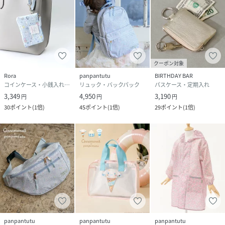
クーポン対象
Rora
panpantutu
BIRTHDAY BAR
コインケース・小銭入れ・札入れ
リュック・バックパック
パスケース・定期入れ
3,349
4,950
3,190
円
円
円
30
ポイント
(
1倍
)
45
ポイント
(
1倍
)
29
ポイント
(
1倍
)
panpantutu
panpantutu
panpantutu