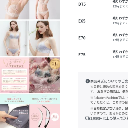
残りわず
D75
12時まで
残りわず
E65
12時まで
残りわず
E70
12時まで
残りわず
E75
12時まで
info
商品発送についてのご案
※同時に複数の商品を注文
す。
お急ぎの商品は、個
※Rakuten Fashi
ていただくと、ご希望の日
※日時指定がない場合、記
いますので、あらかじめご
local_shipping
3,980
円以上の購入で送