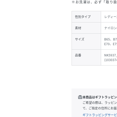
※お洗濯は、必ず「取り
性別タイプ
レディー
素材
ナイロン
サイズ
B65、B
E70、E7
品番
NK5937
(
103037
redeem
本商品はギフトラッピン
ご希望の際は、ラッピン
て、ご指定の住所にお届
ギフトラッピングサービ