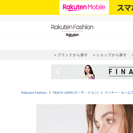
ブランドから探す
ショップから探す
navigate_before
Rakuten Fashion
PEACH JOHN (ピーチ・ジョン)
インナー・ルーム
navigate_next
navigate_next