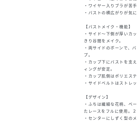
・ワイヤー入りブラが苦
・バストの横広がりが気
【バストメイク・機能】
・サイド～下側が厚いカ
きり谷間をメイク。
・両サイドのボーンで、バ
プ。
・カップ下にバストを支
ィングが安定。
・カップ肌側はポリエス
・サイドベルトはストレ
【デザイン】
・ふちは繊細な花柄、ベ
たレースをフルに使用。
・センターにしずく型の