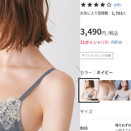
star
star
star
star
star_border
(
9
件
)
1,703
お気に入り登録数：
人
3,490
円 /税込
31
ポイント
1倍
内訳
ギフトラッピング対象
カラー：
ネイビー
サイズ
残りわず
B65
12時まで