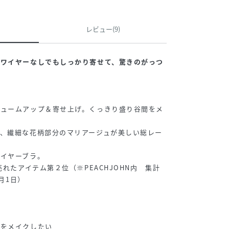
レビュー(9)
！ワイヤーなしでもしっかり寄せて、驚きのがっつ
リュームアップ＆寄せ上げ。くっきり盛り谷間をメ
、繊細な花柄部分のマリアージュが美しい総レー
ワイヤーブラ。
売れたアイテム第２位（※PEACHJOHN内 集計
0月1日）
】
間をメイクしたい