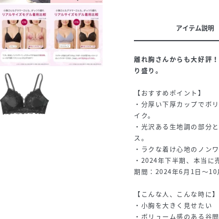
アイテム説明
離れ胸さんからも大好評
り盛り。
【おすすめポイント】
・分厚い下厚カップでボ
イク。
・光沢ある生地調の部分と
ス。
・ラクな着け心地のノン
・2024年下半期、本当に
期間：2024年6月1日～1
【こんな人、こんな時に
・小胸を大きく見せたい
・ボリューム感のある谷