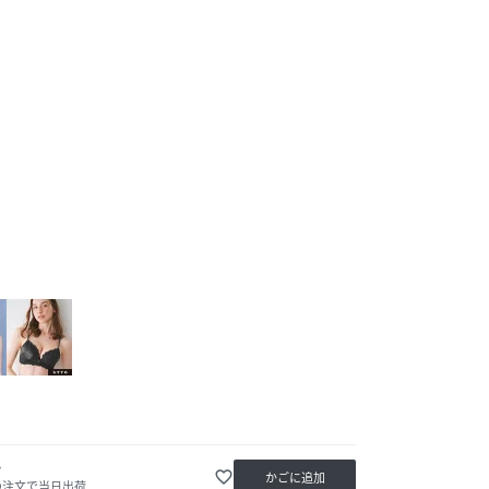
か
favorite_border
かごに追加
の注文で当日出荷