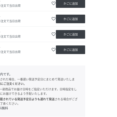
か
favorite_border
かごに追加
の注文で当日出荷
か
favorite_border
かごに追加
の注文で当日出荷
か
favorite_border
かごに追加
の注文で当日出荷
か
favorite_border
かごに追加
の注文で当日出荷
内です。
された場合、一番遅い発送予定日にまとめて発送いたしま
別にご注文ください。
onでは、一部商品でお届け日時をご指定いただけます。日時指定をし
にお届けできるよう手配いたします。
載されている発送予定日よりも遅れて発送
される場合がござ
了承ください。
料無料