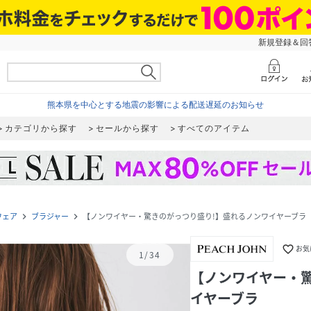
新規登録＆回答
熊本県を中心とする地震の影響による配送遅延のお知らせ
カテゴリから探す
セールから探す
すべてのアイテム
ウェア
ブラジャー
【ノンワイヤー・驚きのがっつり盛り!】盛れるノンワイヤーブラ
navigate_next
navigate_next
favorite_border
お気
1
/
34
【ノンワイヤー・
イヤーブラ