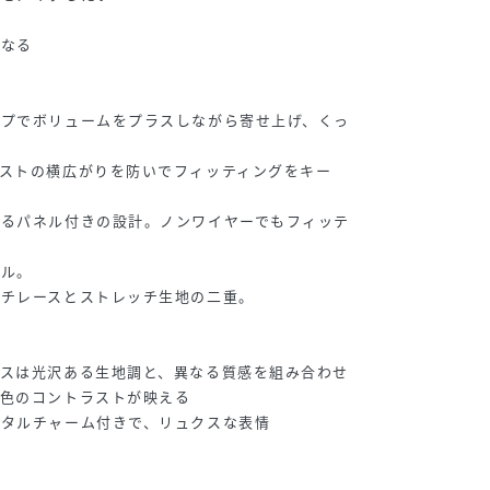
手
になる
ップでボリュームをプラスしながら寄せ上げ、くっ
ストの横広がりを防いでフィッティングをキー
えるパネル付きの設計。ノンワイヤーでもフィッテ
テル。
ッチレースとストレッチ生地の二重。
ースは光沢ある生地調と、異なる質感を組み合わせ
２色のコントラストが映える
メタルチャーム付きで、リュクスな表情