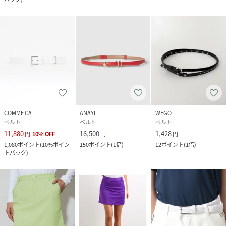
COMME CA
ANAYI
WEGO
ベルト
ベルト
ベルト
11,880
16,500
1,428
円
10
%
OFF
円
円
1,080
ポイント
(
10%ポイン
150
ポイント
(
1倍
)
12
ポイント
(
1倍
)
トバック
)