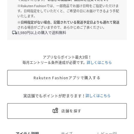
※Rakuten Fashionでは、一部商品でお届け日時をご指定いただけま
す。日時指定をしていただくと、ご希望の日にお届けできるよう手配
いたします。
※日時指定がない場合、記載されている発送予定日よりも遅れて発送
される場合がございますので、あらかじめご了承ください。
local_shipping
3,980
円以上の購入で送料無料
アプリならポイント最大3倍！
毎月エントリー＆条件達成が必要です。
詳しくはこちら
Rakuten Fashionアプリで購入する
実店舗でもポイントが貯まります！
詳しくはこちら
店舗を探す
アイテム説明
サイズ
レビュー(0)