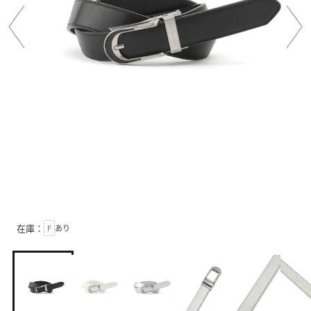
在庫：
F
あり