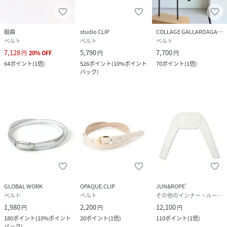
組曲
studio CLIP
COLLAGE GALLARDAGALANTE
ベルト
ベルト
ベルト
7,128
5,790
7,700
円
20
%
OFF
円
円
64
ポイント
(
1倍
)
526
ポイント
(
10%ポイント
70
ポイント
(
1倍
)
バック
)
GLOBAL WORK
OPAQUE.CLIP
JUN&ROPE’
ベルト
ベルト
その他のインナー・ルームウェア
1,980
2,200
12,100
円
円
円
180
ポイント
(
10%ポイント
20
ポイント
(
1倍
)
110
ポイント
(
1倍
)
バック
)