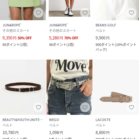
JUN&ROPE’
JUN&ROPE’
BEAMS GOLF
その他のスカート
その他のスカート
ベルト
9,350
5,280
9,900
円
50
%
OFF
円
70
%
OFF
円
85
ポイント
(
1倍
)
48
ポイント
(
1倍
)
900
ポイント
(
10%ポイント
バック
)
BEAUTY&YOUTH UNITED ARROWS
WEGO
LACOSTE
ベルト
ベルト
ベルト
10,780
1,098
8,800
円
円
円