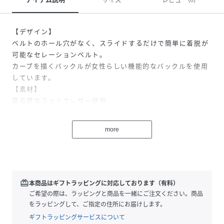
【デザイン】
ベルトのホール穴がなく、スライドするだけで簡単に着脱が
可能なセレーションベルト。
カーブを描くバックルが女性らしい機能的なバックルを使用
しています。
【素材】
高品質なフェイクレザー使用。
※こちらの商品はERW34000の追加品番となり、同じ商品で
more
す。
※実際の商品はお客様のお使いの端末や閲覧環境により、写
真と実物の色味や質感が多少異なって見える場合がございま
す。予めご了承ください。
redeem
本商品はギフトラッピングに対応しております（有料）
※画像の商品はサンプルです。実際の商品とは仕様・加工・
ご希望の際は、ラッピングと商品を一緒にご注文ください。商品
サイズ・素材が若干異なる場合がございます。
をラッピングして、ご指定の住所にお届けします。
ギフトラッピングサービスについて