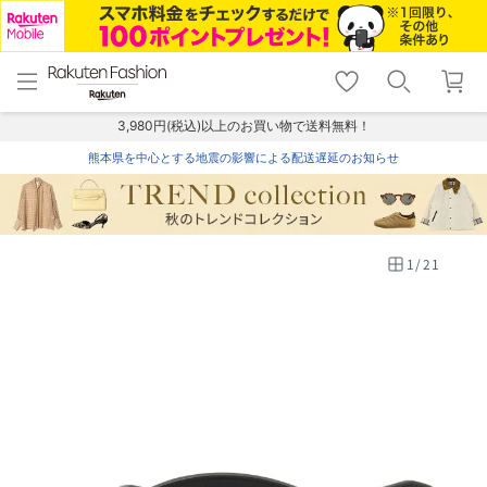
menu
home
search
favorite_border
shopping_cart
lock_outline
メニュー
トップ
検索
お気に入り
カート
ログイン
3,980円(税込)以上のお買い物で送料無料！
熊本県を中心とする地震の影響による配送遅延のお知らせ
1
/
21