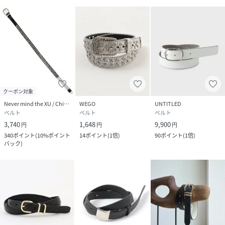
クーポン対象
Never mind the XU / Chikashitsu+
WEGO
UNTITLED
ベルト
ベルト
ベルト
3,740
1,648
9,900
円
円
円
340
ポイント
(
10%ポイント
14
ポイント
(
1倍
)
90
ポイント
(
1倍
)
バック
)