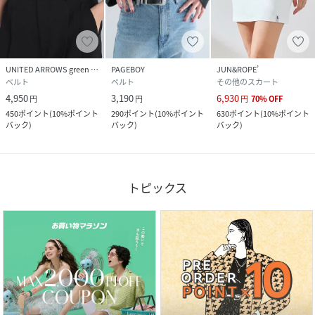
UNITED ARROWS green label relaxing
PAGEBOY
JUN&ROPE’
ベルト
ベルト
その他のスカート
4,950
3,190
6,930
円
円
円
70
%
OFF
450
ポイント
(
10%ポイント
290
ポイント
(
10%ポイント
630
ポイント
(
10%ポイント
バック
)
バック
)
バック
)
トピックス