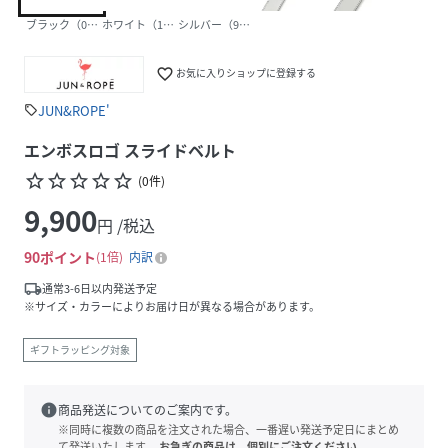
ブラック（01）
ホワイト（10）
シルバー（93）
favorite_border
お気に入りショップに登録する
JUN&ROPE'
sell
エンボスロゴ スライドベルト
star_border
star_border
star_border
star_border
star_border
(
0
件
)
9,900
円 /税込
90
ポイント
1倍
内訳
local_shipping
通常3-6日以内発送予定
※サイズ・カラーによりお届け日が異なる場合があります。
ギフトラッピング対象
info
商品発送についてのご案内です。
※同時に複数の商品を注文された場合、一番遅い発送予定日にまとめ
て発送いたします。
お急ぎの商品は、個別にご注文ください。