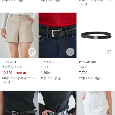
98
ポイント
(
1倍
)
9
ポイント
(
1倍
)
800
ポイント
(
10%ポイント
バック
)
JUN&ROPE’
STYLE DELI
PING APPAREL
その他のパンツ
ベルト
ベルト
10,120
4,800
7,700
円
60
%
OFF
円
円
920
ポイント
(
10%ポイント
43
ポイント
(
1倍
)
70
ポイント
(
1倍
)
バック
)