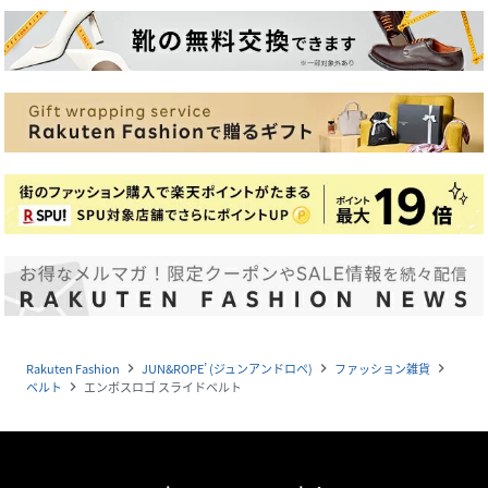
Rakuten Fashion
JUN&ROPE’ (ジュンアンドロペ)
ファッション雑貨
navigate_next
navigate_next
navigate_next
ベルト
エンボスロゴ スライドベルト
navigate_next