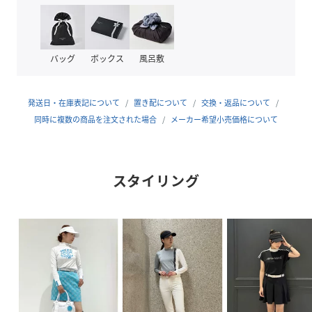
JUN&ROPE’(ジュンアンドロペ)
2つのゴルフコース「ジュンクラシックカントリークラブ」
「ロペ倶楽部」を有するJUNがお届けするゴルフウェアブラ
ンド。
バッグ
ボックス
風呂敷
性別タイプ
レディース
発送日・在庫表記について
置き配について
交換・返品について
同時に複数の商品を注文された場合
メーカー希望小売価格について
原産国
ブラック（01）：中国｜ホワイト（10）：中国
｜シルバー（93）：中国
素材
ブラック（01）：（帯部分） 合成皮革｜ホワイ
ト（10）：（帯部分） 合成皮革｜シルバー
スタイリング
（93）：（帯部分） 合成皮革
サイズ
F
品番
NK5934_ERW34001
(
ERW34001-01-099 NK5934
)