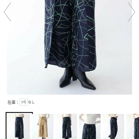
在庫：
9号
なし