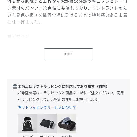
滑らかな肌触りと上品な光沢が贅沢感漂うキュプラとレーヨ
ン素材のパンツ。染色性にも優れており、コントラストの効
いた発色の良さを幾何学柄に乗せることで特別感のある１着
に仕上げました。
■デザイン
毎シーズンご好評のフロントラップデザインパンツ。独特な
幾何学柄と配色に加えたラップデザインが冬スタイルの主役
more
に。腰回りをすっきりと見せつつも、後ろはゴム仕様でリラ
ックスした履き心地を叶えます。シンプルかつコンパクトめ
なトップス合わせがパンツの魅力をより引き立たせてくれま
す。
redeem
本商品はギフトラッピングに対応しております（有料）
■Brand Concept
ご希望の際は、ラッピングと商品を一緒にご注文ください。商品
Aga / アーガ
をラッピングして、ご指定の住所にお届けします。
上質な生地にこだわり生地から伝わる上品さをテーマに汎用
ギフトラッピングサービスについて
性の高いアイテムを展開。ブラックラインのAga Blackや、
よりハイクオリティなアイテムを展開するAga+、生地メーカ
ーとコラボしたAga×NORITAKEのダブルネームなど幅広く
展開。