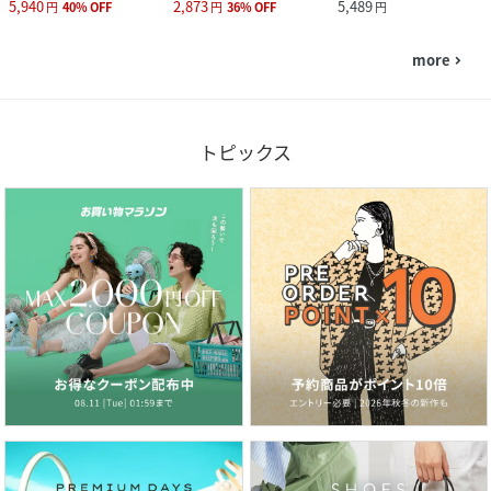
5,940
2,873
5,489
円
40
%
OFF
円
36
%
OFF
円
more
navigate_next
トピックス