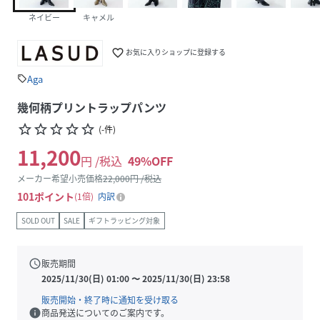
ネイビー
キャメル
favorite_border
お気に入りショップに登録する
Aga
sell
幾何柄プリントラップパンツ
star_border
star_border
star_border
star_border
star_border
(
-
件
)
11,200
円 /税込
49
%OFF
メーカー希望小売価格
22,000
円 /税込
101
ポイント
1倍
内訳
SOLD OUT
SALE
ギフトラッピング対象
schedule
販売期間
2025/11/30(日) 01:00
〜
2025/11/30(日) 23:58
販売開始・終了時に通知を受け取る
info
商品発送についてのご案内です。