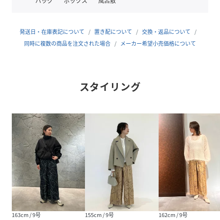
バッグ
ボックス
風呂敷
※モデル身長：175cm
発送日・在庫表記について
置き配について
交換・返品について
同時に複数の商品を注文された場合
メーカー希望小売価格について
※撮影画像は、光の当たり具合やお使いのモニター設定、お
部屋の照明等により実際の商品と色味が異なる場合がござい
ます。一番実物に近いお色味は生地画像でございます。
スタイリング
9号（cm）
パンツ丈:97
ウエスト幅:2
ウエスト:62～74
ヒップ:94
股上:35
股下:62
わたり幅:34
163cm / 9号
155cm / 9号
162cm / 9号