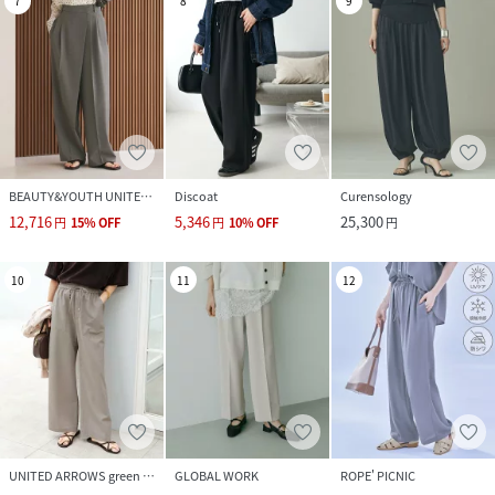
7
8
9
BEAUTY&YOUTH UNITED ARROWS
Discoat
Curensology
12,716
5,346
25,300
円
15
%
OFF
円
10
%
OFF
円
10
11
12
UNITED ARROWS green label relaxing
GLOBAL WORK
ROPE' PICNIC