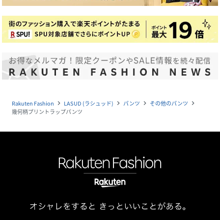
Rakuten Fashion
LASUD (ラシュッド)
パンツ
その他のパンツ
navigate_next
navigate_next
navigate_next
navigate_next
幾何柄プリントラップパンツ