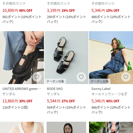
その他のパンツ
その他のパンツ
その他のパンツ
10,800
3,199
5,346
円
48
%
OFF
円
19
%
OFF
円
10
%
OFF
981
ポイント
(
10%ポイント
290
ポイント
(
10%ポイント
486
ポイント
(
10%ポイント
バック
)
バック
)
バック
)
クーポン対象
クーポン対象
UNITED ARROWS green label relaxing
RODE SKO
Sonny Label
サンダル
サンダル
オールインワン・つなぎ
13,860
5,544
5,346
円
30
%
OFF
円
37
%
OFF
円
40
%
OFF
126
ポイント
(
1倍
)
504
ポイント
(
10%ポイント
486
ポイント
(
10%ポイント
バック
)
バック
)