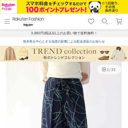
menu
home
search
favorite_border
shopping_cart
lock_outline
メニュー
トップ
検索
お気に入り
カート
ログイン
3,980円(税込)以上のお買い物で送料無料！
熊本県を中心とする地震の影響による配送遅延のお知らせ
1
/
35