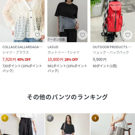
クーポン対象
COLLAGE GALLARDAGALANTE
LASUD
OUTDOOR PRODUCTS Usual Things
シャツ・ブラウス
カットソー・Tシャツ
リュック・バックパック
7,920
10,800
9,900
円
40
%
OFF
円
28
%
OFF
円
720
ポイント
(
10%ポイント
981
ポイント
(
10%ポイント
90
ポイント
(
1倍
)
バック
)
バック
)
その他のパンツ
のランキング
1
2
3