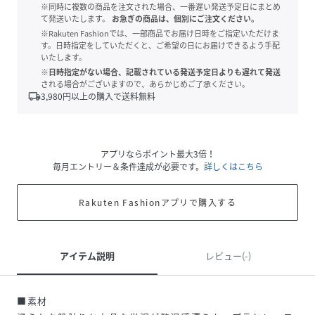
※同時に複数の商品を注文された場合、一番遅い発送予定日にまとめ
て発送いたします。
お急ぎの商品は、個別にご注文ください。
※Rakuten Fashionでは、一部商品でお届け日時をご指定いただけま
す。日時指定をしていただくと、ご希望の日にお届けできるよう手配
いたします。
※日時指定がない場合、記載されている発送予定日よりも遅れて発送
される場合がございますので、あらかじめご了承ください。
local_shipping
3,980
円以上の購入で送料無料
アプリならポイント最大3倍！
毎月エントリー＆条件達成が必要です。
詳しくはこちら
Rakuten Fashionアプリで購入する
アイテム説明
レビュー(-)
■素材