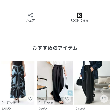
性別タイプ
レディース
原産国
日本製
シェア
ROOMに投稿
素材
素材 | 表地 キュプラ:53%,レーヨン:47%
裏地 ポリエステル:100%
透け感 | なし
伸縮性 | なし
原産国 | 日本
おすすめのアイテム
家庭洗濯 | 不可
ポケット | なし
裏地 | あり
ウエスト | 総ゴム仕様
サイズ
9号
品番
NK4346_112217230
(
112217230-88-09 NK4346
)
クーポン対象
クーポン対象
LASUD
GeeRA
Discoat