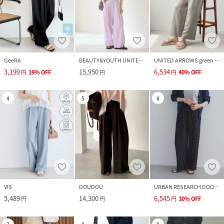
GeeRA
BEAUTY&YOUTH UNITED ARROWS
UNITED ARROWS green label relaxing
3,199
15,950
6,534
円
19
%
OFF
円
円
40
%
OFF
4
5
6
VIS
DOUDOU
URBAN RESEARCH DOORS
5,489
14,300
6,545
円
円
円
30
%
OFF