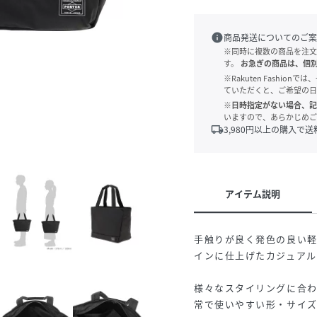
info
商品発送についてのご案
※同時に複数の商品を注文
す。
お急ぎの商品は、個
※Rakuten Fashi
ていただくと、ご希望の日
※日時指定がない場合、記
いますので、あらかじめご
local_shipping
3,980
円以上の購入で送
アイテム説明
手触りが良く発色の良い
インに仕上げたカジュアルシ
様々なスタイリングに合
常で使いやすい形・サイ