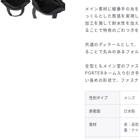
メイン素材に細番手の糸
っくらとした質感を実現し
加工を施して耐水性を加
ることで特有のごわつきを
共通のディテールとして
ることで丸みのあるフォ
全型ともメイン室のファ
PORTERネーム入り引
い長めの形状で、ファスナ
性別タイプ
メンズ
原産国
日本製
素材
表：高密
裏：ナイ