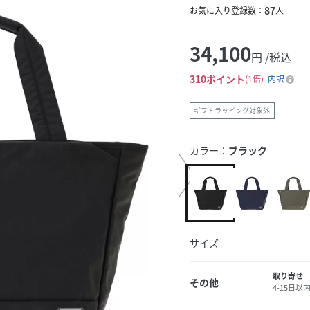
87
お気に入り登録数：
人
34,100
円 /税込
310
ポイント
1倍
内訳
ギフトラッピング対象外
カラー：
ブラック
サイズ
取り寄せ
その他
4-15日以