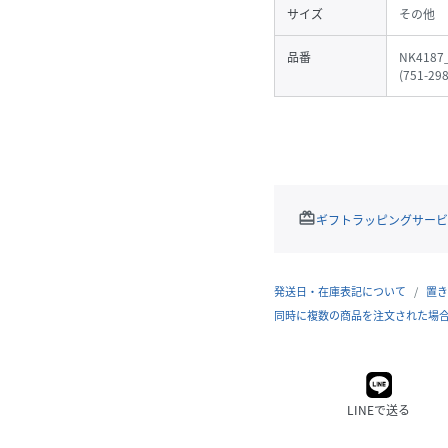
サイズ
その他
品番
NK4187
(
751-29
redeem
ギフトラッピングサービ
発送日・在庫表記について
置き
同時に複数の商品を注文された場
LINEで送る