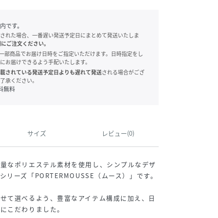
内です。
された場合、一番遅い発送予定日にまとめて発送いたしま
別にご注文ください。
onでは、一部商品でお届け日時をご指定いただけます。日時指定をし
にお届けできるよう手配いたします。
載されている発送予定日よりも遅れて発送
される場合がござ
了承ください。
料無料
サイズ
レビュー(0)
軽量なポリエステル素材を使用し、シンプルなデザ
リーズ「PORTERMOUSSE（ムース）」です。
わせて選べるよう、豊富なアイテム構成に加え、日
ズにこだわりました。