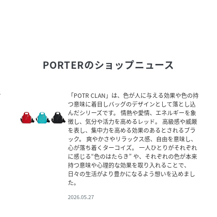
PORTER
のショップニュース
ケ
「POTR CLAN」は、色が人に与える効果や色の持
つ意味に着目しバッグのデザインとして落とし込
んだシリーズです。 情熱や愛情、エネルギーを象
徴し、気分や活力を高めるレッド。 高級感や威厳
を表し、集中力を高める効果のあるとされるブラ
ック。 爽やかさやリラックス感、自由を意味し、
心が落ち着くターコイズ。 一人ひとりがそれぞれ
に感じる“色のはたらき” や、それぞれの色が本来
持つ意味や心理的な効果を取り入れることで、
日々の生活がより豊かになるよう想いを込めまし
た。
2026.05.27