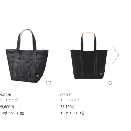
PORTER
PORTER
PORT
トートバッグ
トートバッグ
トー
28,600
34,100
23,1
円
円
260
ポイント
(
1倍
)
310
ポイント
(
1倍
)
210
ポ