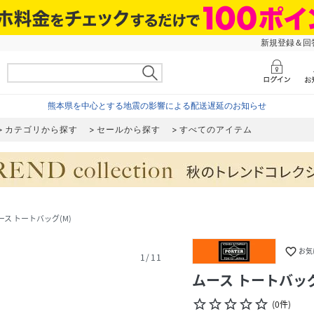
新規登録＆回答
熊本県を中心とする地震の影響による配送遅延のお知らせ
カテゴリから探す
セールから探す
すべてのアイテム
ース トートバッグ(M)
favorite_border
お気
1
/
11
ムース トートバッグ
star_border
star_border
star_border
star_border
star_border
(
0
件
)