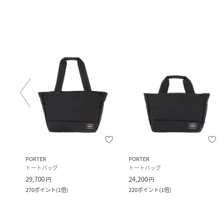
laxing
PORTER
PORTER
トートバッグ
トートバッグ
29,700
24,200
円
円
270
ポイント
(
1倍
)
220
ポイント
(
1倍
)