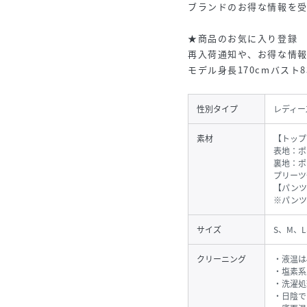
ブランドのお得な情報を
★商品のお気に入り登録
再入荷通知や、お得な情
モデル身長170cmバスト8
性別タイプ
レディー
素材
【トップ
表地：ポ
裏地：ポ
プリーツ
【パンツ
※パンツ
サイズ
S、M、L
クリーニング
・液温は
・塩素系
・洗濯処
・日陰で