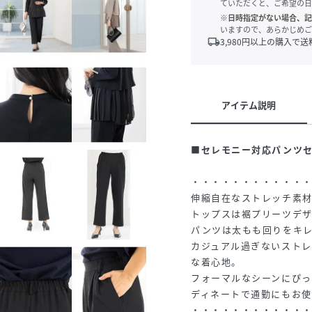
ていただくと、ご希望の日
※日時指定がない場合、記
いますので、あらかじめご
local_shipping
3,980
円以上の購入で送
アイテム説明
■セレモニー対応パンツ
・・・・・・・・・・・
伸縮自在なストレッチ素
トップスは裾プリーツデ
パンツは太もも回りをキ
カジュアル過ぎないスト
な着心地。
フォーマルなシーンにぴっ
ディネートで通勤にもお
・・・・・・・・・・・