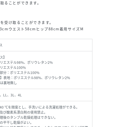
受取ることができます。
報を受け取ることができます。
3cmウエスト58cmヒップ88cm着用サイズM
ス
ス】
リエステル98%、ポリウレタン2%
リエステル100%
部分：ポリエステル100%
】表地：ポリエステル98%、ポリウレタン2%
は裏地無し
、LL、3L、4L
40 ℃を限度とし、手洗いによる洗濯処理ができる。
及び酸素系漂白剤の使用禁止。
理後のタンブル乾燥処理はできない。
の平干し乾燥がよい。