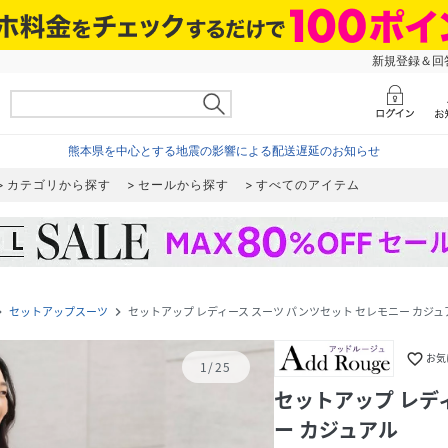
新規登録＆回答
熊本県を中心とする地震の影響による配送遅延のお知らせ
カテゴリから探す
セールから探す
すべてのアイテム
セットアップスーツ
セットアップ レディース スーツ パンツセット セレモニー カジュ
e_next
navigate_next
favorite_border
お気
1
/
25
セットアップ レデ
ー カジュアル