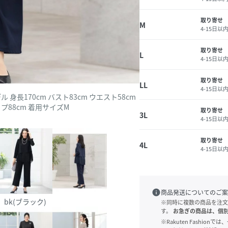
取り寄せ
M
4-15日以
取り寄せ
L
4-15日以
取り寄せ
LL
4-15日以
ル 身長170cm バスト83cm ウエスト58cm
プ88cm 着用サイズM
取り寄せ
3L
4-15日以
取り寄せ
4L
4-15日以
info
商品発送についてのご案
bk(ブラック)
※同時に複数の商品を注文
す。
お急ぎの商品は、個
※Rakuten Fashi