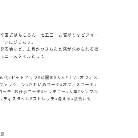
や卒園式はもちろん、七五三・お宮参りなどフォー
シーンにぴったり。
、発表会など、上品かつきちんと感が求められる場
レモニースタイルとして。
0代#60代#セットアップ#綺麗め#大人#上品#オフィス
めファッション#きれいめコーデ#オフィスコーデ#
コーデ#お仕事コーデ#セレモニー#入卒#シンプル
#レディスタイル#ストレッチ#洗える#顔合わせ
登録