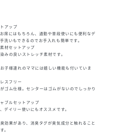
ットアップ
たお席にはもちろん、通勤や普段使いにも便利なデ
手洗いもできるのでお手入れも簡単です。
チ素材セットアップ
馴染みの良いストレッチ素材です。
なお子様連れのママには嬉しい機能も付いていま
トレスフリー
クがゴム仕様。センターはゴムがないのでしっかり
シャブルセットアップ
、デイリー使いにもオススメです。
き
消臭効果があり、消臭タグが臭気成分と触れること
す。